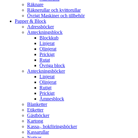
Räknare
Räknerullar och kvittorullar
Övrigt Maskiner och tillbehör
Papper & Block
Adressböcker
Anteckningsblock
Blockkub
Linjerat
Olinjerat
Prickigt
Rutat
Övriga block
Anteckningsböcker
Linjerat
Olinjerat
Rutigt
Prickigt
Ämnesblock
Blanketter
Etiketter
Gästböcker
Kartong
Kassa-, bokföringsböcker
Kassarullar
Notisar