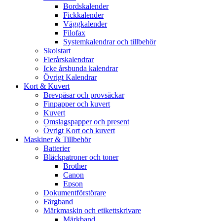
Bordskalender
Fickkalender
Väggkalender
Filofax
Systemkalendrar och tillbehör
Skolstart
Flerårskalendrar
Icke årsbunda kalendrar
Övrigt Kalendrar
Kort & Kuvert
Brevpåsar och provsäckar
Finpapper och kuvert
Kuvert
Omslagspapper och present
Övrigt Kort och kuvert
Maskiner & Tillbehör
Batterier
Bläckpatroner och toner
Brother
Canon
Epson
Dokumentförstörare
Färgband
Märkmaskin och etikettskrivare
Märkband