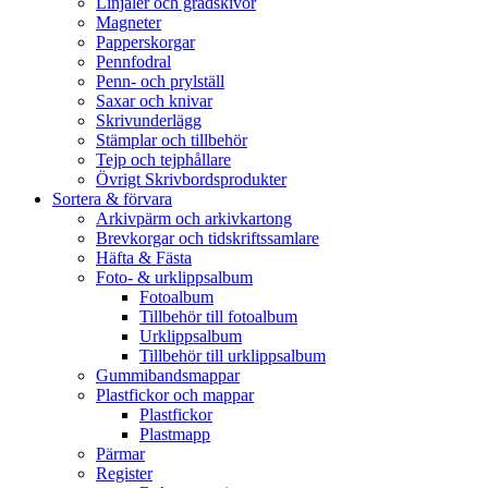
Linjaler och gradskivor
Magneter
Papperskorgar
Pennfodral
Penn- och prylställ
Saxar och knivar
Skrivunderlägg
Stämplar och tillbehör
Tejp och tejphållare
Övrigt Skrivbordsprodukter
Sortera & förvara
Arkivpärm och arkivkartong
Brevkorgar och tidskriftssamlare
Häfta & Fästa
Foto- & urklippsalbum
Fotoalbum
Tillbehör till fotoalbum
Urklippsalbum
Tillbehör till urklippsalbum
Gummibandsmappar
Plastfickor och mappar
Plastfickor
Plastmapp
Pärmar
Register