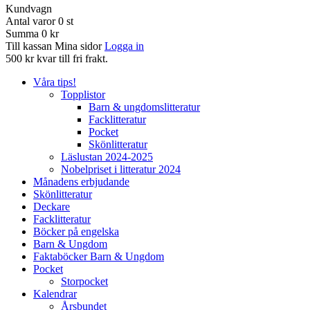
Kundvagn
Antal varor
0
st
Summa
0 kr
Till kassan
Mina sidor
Logga in
500 kr kvar till fri frakt.
Våra tips!
Topplistor
Barn & ungdomslitteratur
Facklitteratur
Pocket
Skönlitteratur
Läslustan 2024-2025
Nobelpriset i litteratur 2024
Månadens erbjudande
Skönlitteratur
Deckare
Facklitteratur
Böcker på engelska
Barn & Ungdom
Faktaböcker Barn & Ungdom
Pocket
Storpocket
Kalendrar
Årsbundet