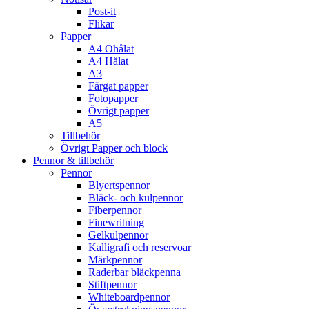
Post-it
Flikar
Papper
A4 Ohålat
A4 Hålat
A3
Färgat papper
Fotopapper
Övrigt papper
A5
Tillbehör
Övrigt Papper och block
Pennor & tillbehör
Pennor
Blyertspennor
Bläck- och kulpennor
Fiberpennor
Finewritning
Gelkulpennor
Kalligrafi och reservoar
Märkpennor
Raderbar bläckpenna
Stiftpennor
Whiteboardpennor