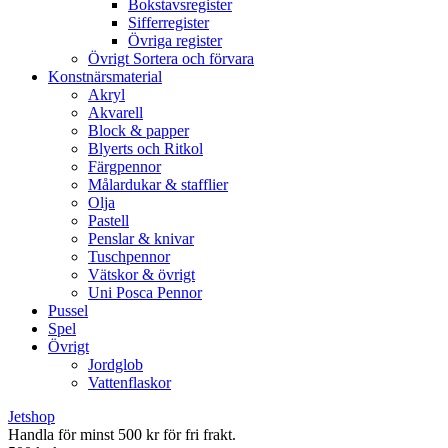
Bokstavsregister
Sifferregister
Övriga register
Övrigt Sortera och förvara
Konstnärsmaterial
Akryl
Akvarell
Block & papper
Blyerts och Ritkol
Färgpennor
Målardukar & stafflier
Olja
Pastell
Penslar & knivar
Tuschpennor
Vätskor & övrigt
Uni Posca Pennor
Pussel
Spel
Övrigt
Jordglob
Vattenflaskor
Jetshop
Handla för minst 500 kr för fri frakt.