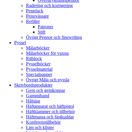
Överstrykningspennor
Radering och korrigering
Pennfack
Pennvässare
Refiller
Patroner
Stift
Övrigt Pennor och finewriting
Pyssel
Målarböcker
Målarböcker för vuxna
Ritblock
Pysselböcker
Pysselmaterial
Specialpapper
Övrigt Måla och pyssla
Skrivbordsprodukter
Gem och gemkoppar
Gummiband
Hålslag
Häftapparat och häftpistol
Häftklammer och tillbehör
Häftmassa och fästkuddar
Konferenstillbehör
Lim och klister