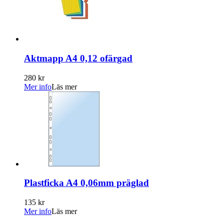
Aktmapp A4 0,12 ofärgad
280 kr
Mer info
Läs mer
Plastficka A4 0,06mm präglad
135 kr
Mer info
Läs mer