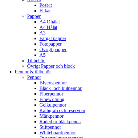
Post-it
Flikar
Papper
A4 Ohålat
A4 Hålat
A3
Färgat papper
Fotopapper
Övrigt papper
A5
Tillbehör
Övrigt Papper och block
Pennor & tillbehör
Pennor
Blyertspennor
Bläck- och kulpennor
Fiberpennor
Finewritning
Gelkulpennor
Kalligrafi och reservoar
Märkpennor
Raderbar bläckpenna
Stiftpennor
Whiteboardpennor