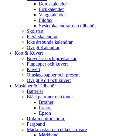
Bordskalender
Fickkalender
Väggkalender
Filofax
Systemkalendrar och tillbehör
Skolstart
Flerårskalendrar
Icke årsbunda kalendrar
Övrigt Kalendrar
Kort & Kuvert
Brevpåsar och provsäckar
Finpapper och kuvert
Kuvert
Omslagspapper och present
Övrigt Kort och kuvert
Maskiner & Tillbehör
Batterier
Bläckpatroner och toner
Brother
Canon
Epson
Dokumentförstörare
Färgband
Märkmaskin och etikettskrivare
Märkband