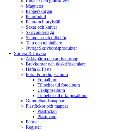
Linjaler och gradskivor
Magneter
Papperskorgar
Pennfodral
Penn- och prylställ
Saxar och knivar
Skrivunderlägg
Stämplar och tillbehör
Tejp och tejphållare
Övrigt Skrivbordsprodukter
Sortera & förvara
Arkivpärm och arkivkartong
Brevkorgar och tidskriftssamlare
Häfta & Fästa
Foto- & urklippsalbum
Fotoalbum
Tillbehör till fotoalbum
Urklippsalbum
Tillbehör till urklippsalbum
Gummibandsmappar
Plastfickor och mappar
Plastfickor
Plastmapp
Pärmar
Register