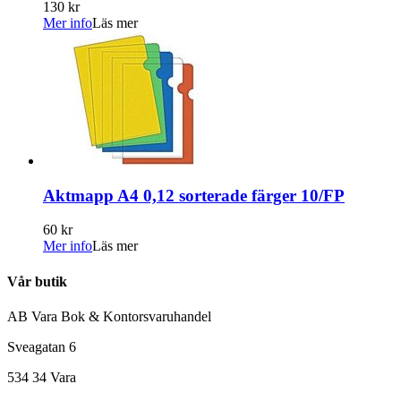
130 kr
Mer info
Läs mer
Aktmapp A4 0,12 sorterade färger 10/FP
60 kr
Mer info
Läs mer
Vår butik
AB Vara Bok & Kontorsvaruhandel
Sveagatan 6
534 34 Vara