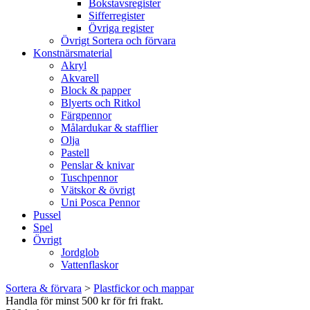
Bokstavsregister
Sifferregister
Övriga register
Övrigt Sortera och förvara
Konstnärsmaterial
Akryl
Akvarell
Block & papper
Blyerts och Ritkol
Färgpennor
Målardukar & stafflier
Olja
Pastell
Penslar & knivar
Tuschpennor
Vätskor & övrigt
Uni Posca Pennor
Pussel
Spel
Övrigt
Jordglob
Vattenflaskor
Sortera & förvara
>
Plastfickor och mappar
Handla för minst 500 kr för fri frakt.