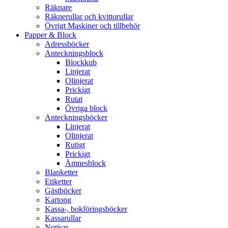
Räknare
Räknerullar och kvittorullar
Övrigt Maskiner och tillbehör
Papper & Block
Adressböcker
Anteckningsblock
Blockkub
Linjerat
Olinjerat
Prickigt
Rutat
Övriga block
Anteckningsböcker
Linjerat
Olinjerat
Rutigt
Prickigt
Ämnesblock
Blanketter
Etiketter
Gästböcker
Kartong
Kassa-, bokföringsböcker
Kassarullar
Notisar