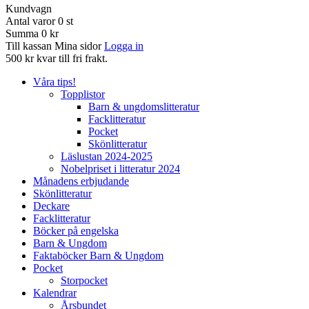
Kundvagn
Antal varor
0
st
Summa
0 kr
Till kassan
Mina sidor
Logga in
500 kr kvar till fri frakt.
Våra tips!
Topplistor
Barn & ungdomslitteratur
Facklitteratur
Pocket
Skönlitteratur
Läslustan 2024-2025
Nobelpriset i litteratur 2024
Månadens erbjudande
Skönlitteratur
Deckare
Facklitteratur
Böcker på engelska
Barn & Ungdom
Faktaböcker Barn & Ungdom
Pocket
Storpocket
Kalendrar
Årsbundet