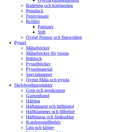
Överstrykningspennor
Radering och korrigering
Pennfack
Pennvässare
Refiller
Patroner
Stift
Övrigt Pennor och finewriting
Pyssel
Målarböcker
Målarböcker för vuxna
Ritblock
Pysselböcker
Pysselmaterial
Specialpapper
Övrigt Måla och pyssla
Skrivbordsprodukter
Gem och gemkoppar
Gummiband
Hålslag
Häftapparat och häftpistol
Häftklammer och tillbehör
Häftmassa och fästkuddar
Konferenstillbehör
Lim och klister