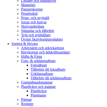
Linjaler och gradskivor
Magneter
Papperskorgar
Pennfodral
Penn- och prylställ
Saxar och knivar
Skrivunderlägg
Stämplar och tillbehör
Tejp och tejphållare
Övrigt Skrivbordsprodukter
Sortera & förvara
Arkivpärm och arkivkartong
Brevkorgar och tidskriftssamlare
Häfta & Fästa
Foto- & urklippsalbum
Fotoalbum
Tillbehör till fotoalbum
Urklippsalbum
Tillbehör till urklippsalbum
Gummibandsmappar
Plastfickor och mappar
Plastfickor
Plastmapp
Pärmar
Register