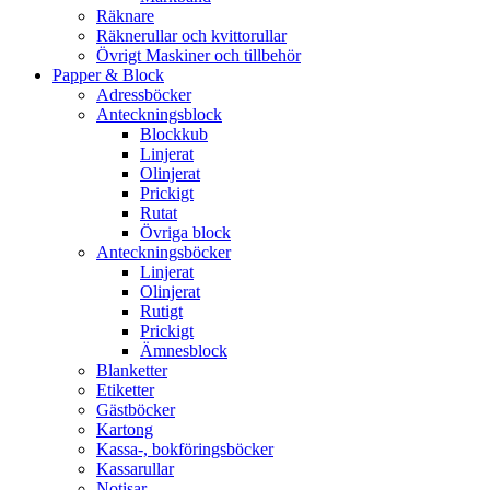
Räknare
Räknerullar och kvittorullar
Övrigt Maskiner och tillbehör
Papper & Block
Adressböcker
Anteckningsblock
Blockkub
Linjerat
Olinjerat
Prickigt
Rutat
Övriga block
Anteckningsböcker
Linjerat
Olinjerat
Rutigt
Prickigt
Ämnesblock
Blanketter
Etiketter
Gästböcker
Kartong
Kassa-, bokföringsböcker
Kassarullar
Notisar