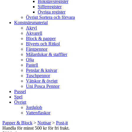
Bokstavsregister
Sifferregister
Övriga register
Övrigt Sortera och förvara
Konstnärsmaterial
Akryl
Akvarell
Block & papper
Blyerts och Ritkol
Färgpennor
Målardukar & stafflier
Olja
Pastell
Penslar & knivar
Tuschpennor
Vätskor & övrigt
Uni Posca Pennor
Pussel
Spel
Övrigt
Jordglob
Vattenflaskor
Papper & Block
>
Notisar
>
Post-it
Handla för minst 500 kr för fri frakt.