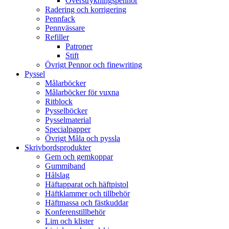
Överstrykningspennor
Radering och korrigering
Pennfack
Pennvässare
Refiller
Patroner
Stift
Övrigt Pennor och finewriting
Pyssel
Målarböcker
Målarböcker för vuxna
Ritblock
Pysselböcker
Pysselmaterial
Specialpapper
Övrigt Måla och pyssla
Skrivbordsprodukter
Gem och gemkoppar
Gummiband
Hålslag
Häftapparat och häftpistol
Häftklammer och tillbehör
Häftmassa och fästkuddar
Konferenstillbehör
Lim och klister