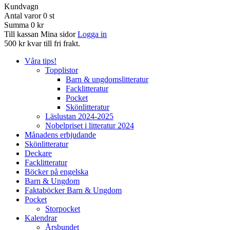
Kundvagn
Antal varor
0
st
Summa
0 kr
Till kassan
Mina sidor
Logga in
500 kr kvar till fri frakt.
Våra tips!
Topplistor
Barn & ungdomslitteratur
Facklitteratur
Pocket
Skönlitteratur
Läslustan 2024-2025
Nobelpriset i litteratur 2024
Månadens erbjudande
Skönlitteratur
Deckare
Facklitteratur
Böcker på engelska
Barn & Ungdom
Faktaböcker Barn & Ungdom
Pocket
Storpocket
Kalendrar
Årsbundet