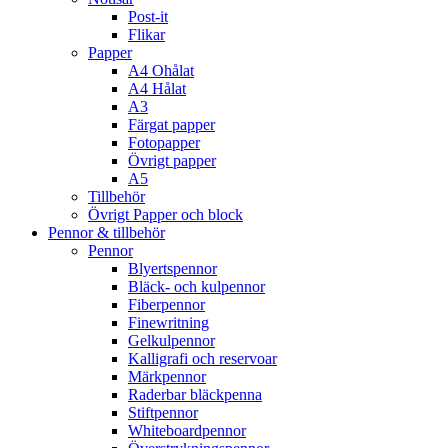
Post-it
Flikar
Papper
A4 Ohålat
A4 Hålat
A3
Färgat papper
Fotopapper
Övrigt papper
A5
Tillbehör
Övrigt Papper och block
Pennor & tillbehör
Pennor
Blyertspennor
Bläck- och kulpennor
Fiberpennor
Finewritning
Gelkulpennor
Kalligrafi och reservoar
Märkpennor
Raderbar bläckpenna
Stiftpennor
Whiteboardpennor