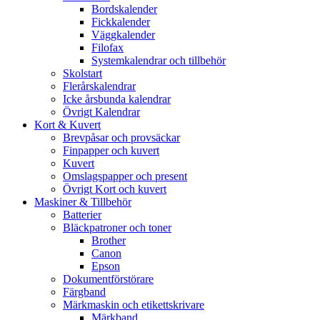
Bordskalender
Fickkalender
Väggkalender
Filofax
Systemkalendrar och tillbehör
Skolstart
Flerårskalendrar
Icke årsbunda kalendrar
Övrigt Kalendrar
Kort & Kuvert
Brevpåsar och provsäckar
Finpapper och kuvert
Kuvert
Omslagspapper och present
Övrigt Kort och kuvert
Maskiner & Tillbehör
Batterier
Bläckpatroner och toner
Brother
Canon
Epson
Dokumentförstörare
Färgband
Märkmaskin och etikettskrivare
Märkband