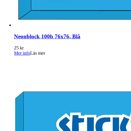
Neonblock 100b 76x76, Blå
25 kr
Mer info
Läs mer