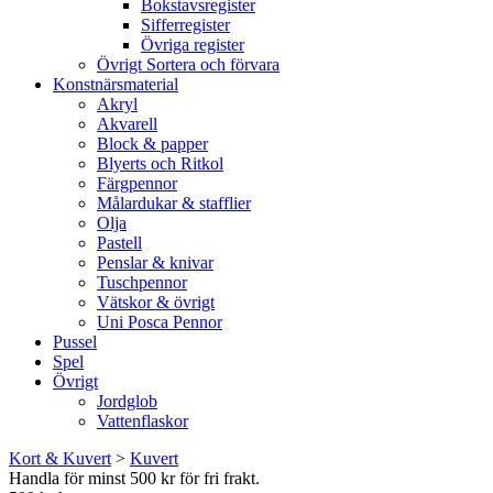
Bokstavsregister
Sifferregister
Övriga register
Övrigt Sortera och förvara
Konstnärsmaterial
Akryl
Akvarell
Block & papper
Blyerts och Ritkol
Färgpennor
Målardukar & stafflier
Olja
Pastell
Penslar & knivar
Tuschpennor
Vätskor & övrigt
Uni Posca Pennor
Pussel
Spel
Övrigt
Jordglob
Vattenflaskor
Kort & Kuvert
>
Kuvert
Handla för minst 500 kr för fri frakt.