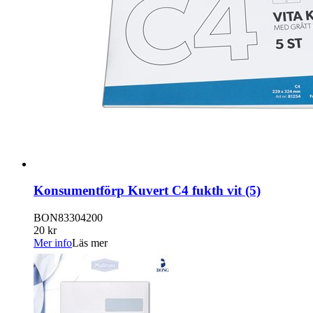
Konsumentförp Kuvert C4 fukth vit (5)
BON83304200
20 kr
Mer info
Läs mer