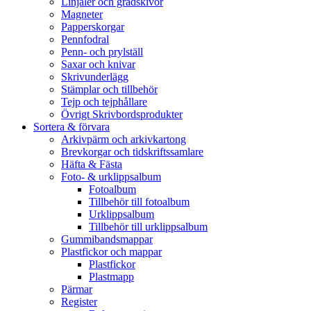
Linjaler och gradskivor
Magneter
Papperskorgar
Pennfodral
Penn- och prylställ
Saxar och knivar
Skrivunderlägg
Stämplar och tillbehör
Tejp och tejphållare
Övrigt Skrivbordsprodukter
Sortera & förvara
Arkivpärm och arkivkartong
Brevkorgar och tidskriftssamlare
Häfta & Fästa
Foto- & urklippsalbum
Fotoalbum
Tillbehör till fotoalbum
Urklippsalbum
Tillbehör till urklippsalbum
Gummibandsmappar
Plastfickor och mappar
Plastfickor
Plastmapp
Pärmar
Register