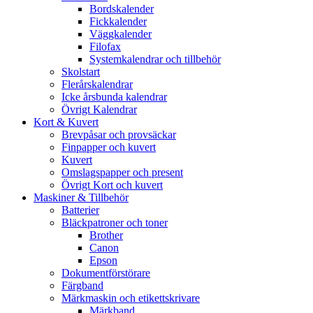
Bordskalender
Fickkalender
Väggkalender
Filofax
Systemkalendrar och tillbehör
Skolstart
Flerårskalendrar
Icke årsbunda kalendrar
Övrigt Kalendrar
Kort & Kuvert
Brevpåsar och provsäckar
Finpapper och kuvert
Kuvert
Omslagspapper och present
Övrigt Kort och kuvert
Maskiner & Tillbehör
Batterier
Bläckpatroner och toner
Brother
Canon
Epson
Dokumentförstörare
Färgband
Märkmaskin och etikettskrivare
Märkband