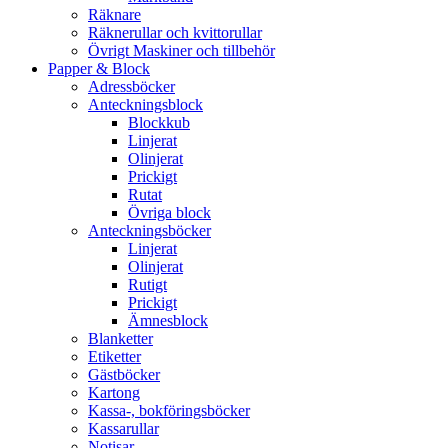
Räknare
Räknerullar och kvittorullar
Övrigt Maskiner och tillbehör
Papper & Block
Adressböcker
Anteckningsblock
Blockkub
Linjerat
Olinjerat
Prickigt
Rutat
Övriga block
Anteckningsböcker
Linjerat
Olinjerat
Rutigt
Prickigt
Ämnesblock
Blanketter
Etiketter
Gästböcker
Kartong
Kassa-, bokföringsböcker
Kassarullar
Notisar