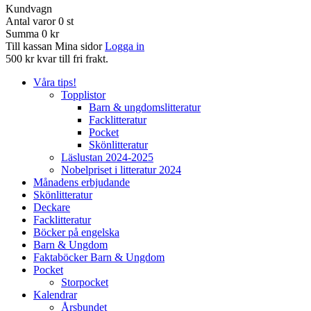
Kundvagn
Antal varor
0
st
Summa
0 kr
Till kassan
Mina sidor
Logga in
500 kr kvar till fri frakt.
Våra tips!
Topplistor
Barn & ungdomslitteratur
Facklitteratur
Pocket
Skönlitteratur
Läslustan 2024-2025
Nobelpriset i litteratur 2024
Månadens erbjudande
Skönlitteratur
Deckare
Facklitteratur
Böcker på engelska
Barn & Ungdom
Faktaböcker Barn & Ungdom
Pocket
Storpocket
Kalendrar
Årsbundet