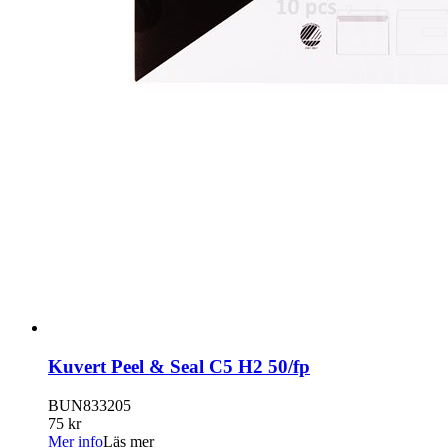
Kuvert Peel & Seal C5 H2 50/fp
BUN833205
75 kr
Mer info
Läs mer