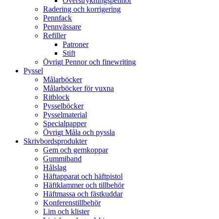
Överstrykningspennor
Radering och korrigering
Pennfack
Pennvässare
Refiller
Patroner
Stift
Övrigt Pennor och finewriting
Pyssel
Målarböcker
Målarböcker för vuxna
Ritblock
Pysselböcker
Pysselmaterial
Specialpapper
Övrigt Måla och pyssla
Skrivbordsprodukter
Gem och gemkoppar
Gummiband
Hålslag
Häftapparat och häftpistol
Häftklammer och tillbehör
Häftmassa och fästkuddar
Konferenstillbehör
Lim och klister