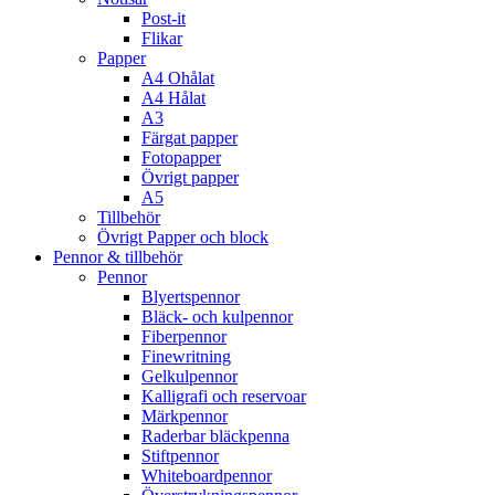
Post-it
Flikar
Papper
A4 Ohålat
A4 Hålat
A3
Färgat papper
Fotopapper
Övrigt papper
A5
Tillbehör
Övrigt Papper och block
Pennor & tillbehör
Pennor
Blyertspennor
Bläck- och kulpennor
Fiberpennor
Finewritning
Gelkulpennor
Kalligrafi och reservoar
Märkpennor
Raderbar bläckpenna
Stiftpennor
Whiteboardpennor