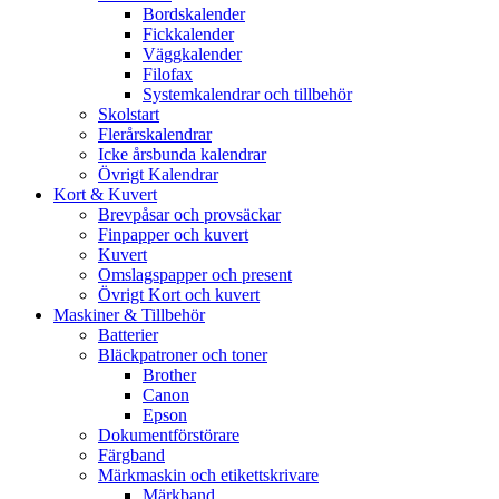
Bordskalender
Fickkalender
Väggkalender
Filofax
Systemkalendrar och tillbehör
Skolstart
Flerårskalendrar
Icke årsbunda kalendrar
Övrigt Kalendrar
Kort & Kuvert
Brevpåsar och provsäckar
Finpapper och kuvert
Kuvert
Omslagspapper och present
Övrigt Kort och kuvert
Maskiner & Tillbehör
Batterier
Bläckpatroner och toner
Brother
Canon
Epson
Dokumentförstörare
Färgband
Märkmaskin och etikettskrivare
Märkband