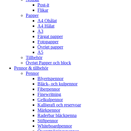
Post-it
Flikar
Papper
A4 Ohålat
A4 Hålat
A3
Färgat papper
Fotopapper
Övrigt papper
A5
Tillbehör
Övrigt Papper och block
Pennor & tillbehör
Pennor
Blyertspennor
Bläck- och kulpennor
Fiberpennor
Finewritning
Gelkulpennor
Kalligrafi och reservoar
Märkpennor
Raderbar bläckpenna
Stiftpennor
Whiteboardpennor