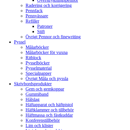
Överstrykningspennor
Radering och korrigering
Pennfack
Pennvässare
Refiller
Patroner
Stift
Övrigt Pennor och finewriting
Pyssel
Målarböcker
Målarböcker för vuxna
Ritblock
Pysselböcker
Pysselmaterial
Specialpapper
Övrigt Måla och pyssla
Skrivbordsprodukter
Gem och gemkoppar
Gummiband
Hålslag
Häftapparat och häftpistol
Häftklammer och tillbehör
Häftmassa och fästkuddar
Konferenstillbehör
Lim och klister