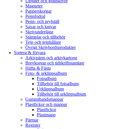
Linjaler och gradskivor
Magneter
Papperskorgar
Pennfodral
Penn- och prylställ
Saxar och knivar
Skrivunderlägg
Stämplar och tillbehör
Tejp och tejphållare
Övrigt Skrivbordsprodukter
Sortera & förvara
Arkivpärm och arkivkartong
Brevkorgar och tidskriftssamlare
Häfta & Fästa
Foto- & urklippsalbum
Fotoalbum
Tillbehör till fotoalbum
Urklippsalbum
Tillbehör till urklippsalbum
Gummibandsmappar
Plastfickor och mappar
Plastfickor
Plastmapp
Pärmar
Register