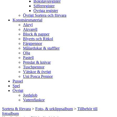
Bokstavsregister
Sifferregister
Övriga register
Övrigt Sortera och förvara
Konstnärsmaterial
Akryl
Akvarell
Block & papper
Blyerts och Ritkol
Färgpennor
Målardukar & stafflier
Olja
Pastell
Penslar & knivar
Tuschpennor
Vätskor & övrigt
Uni Posca Pennor
Pussel
Spel
Övrigt
Jordglob
Vattenflaskor
Sortera & förvara
>
Foto- & urklippsalbum
>
Tillbehör till
fotoalbum