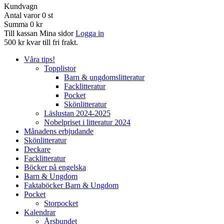
Kundvagn
Antal varor
0
st
Summa
0 kr
Till kassan
Mina sidor
Logga in
500 kr kvar till fri frakt.
Våra tips!
Topplistor
Barn & ungdomslitteratur
Facklitteratur
Pocket
Skönlitteratur
Läslustan 2024-2025
Nobelpriset i litteratur 2024
Månadens erbjudande
Skönlitteratur
Deckare
Facklitteratur
Böcker på engelska
Barn & Ungdom
Faktaböcker Barn & Ungdom
Pocket
Storpocket
Kalendrar
Årsbundet