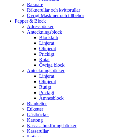
Räknare
Räknerullar och kvittorullar
Övrigt Maskiner och tillbehör
Papper & Block
Adressböcker
Anteckningsblock
Blockkub
Linjerat
Olinjerat
Prickigt
Rutat
Övriga block
Anteckningsböcker
Linjerat
Olinjerat
Rutigt
Prickigt
Ämnesblock
Blanketter
Etiketter
Gästböcker
Kartong
Kassa-, bokföringsböcker
Kassarullar
Notisar