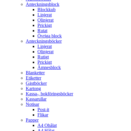
Anteckningsblock
Blockkub
Linjerat
Olinjerat
Prickigt
Rutat
Övriga block
Anteckningsböcker
Linjerat
Olinjerat
Rutigt
Prickigt
Ämnesblock
Blanketter
Etiketter
Gästböcker
Kartong
Kassa-, bokföringsböcker
Kassarullar
Notisar
Post-it
Flikar
Papper
A4 Ohålat
A4 Hålat