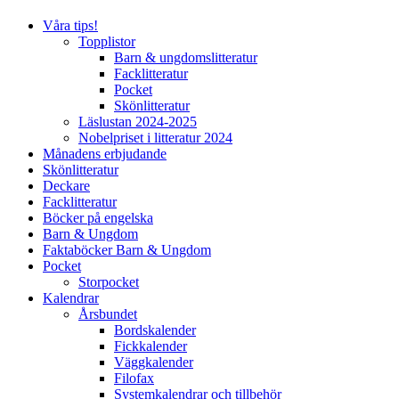
Våra tips!
Topplistor
Barn & ungdomslitteratur
Facklitteratur
Pocket
Skönlitteratur
Läslustan 2024-2025
Nobelpriset i litteratur 2024
Månadens erbjudande
Skönlitteratur
Deckare
Facklitteratur
Böcker på engelska
Barn & Ungdom
Faktaböcker Barn & Ungdom
Pocket
Storpocket
Kalendrar
Årsbundet
Bordskalender
Fickkalender
Väggkalender
Filofax
Systemkalendrar och tillbehör