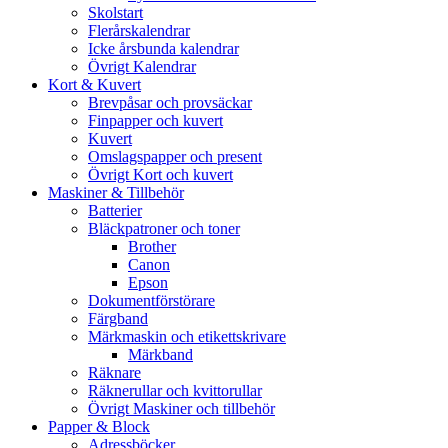
Skolstart
Flerårskalendrar
Icke årsbunda kalendrar
Övrigt Kalendrar
Kort & Kuvert
Brevpåsar och provsäckar
Finpapper och kuvert
Kuvert
Omslagspapper och present
Övrigt Kort och kuvert
Maskiner & Tillbehör
Batterier
Bläckpatroner och toner
Brother
Canon
Epson
Dokumentförstörare
Färgband
Märkmaskin och etikettskrivare
Märkband
Räknare
Räknerullar och kvittorullar
Övrigt Maskiner och tillbehör
Papper & Block
Adressböcker