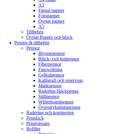
A3
Färgat papper
Fotopapper
Övrigt papper
A5
Tillbehör
Övrigt Papper och block
Pennor & tillbehör
Pennor
Blyertspennor
Bläck- och kulpennor
Fiberpennor
Finewritning
Gelkulpennor
Kalligrafi och reservoar
Märkpennor
Raderbar bläckpenna
Stiftpennor
Whiteboardpennor
Överstrykningspennor
Radering och korrigering
Pennfack
Pennvässare
Refiller