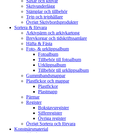
Saxar och knivar
Skrivunderlägg
Stämplar och tillbehör
Tejp och tejphållare
Övrigt Skrivbordsprodukter
Sortera & förvara
Arkivpärm och arkivkartong
Brevkorgar och tidskriftssamlare
Häfta & Fästa
Foto- & urklippsalbum
Fotoalbum
Tillbehör till fotoalbum
Urklippsalbum
Tillbehör till urklippsalbum
Gummibandsmappar
Plastfickor och mappar
Plastfickor
Plastmapp
Pärmar
Register
Bokstavsregister
Sifferregister
Övriga register
Övrigt Sortera och förvara
Konstnärsmaterial