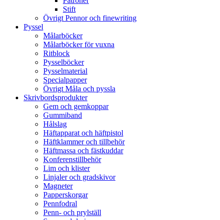
Patroner
Stift
Övrigt Pennor och finewriting
Pyssel
Målarböcker
Målarböcker för vuxna
Ritblock
Pysselböcker
Pysselmaterial
Specialpapper
Övrigt Måla och pyssla
Skrivbordsprodukter
Gem och gemkoppar
Gummiband
Hålslag
Häftapparat och häftpistol
Häftklammer och tillbehör
Häftmassa och fästkuddar
Konferenstillbehör
Lim och klister
Linjaler och gradskivor
Magneter
Papperskorgar
Pennfodral
Penn- och prylställ