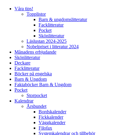
Våra tips!
Topplistor
Barn & ungdomslitteratur
Facklitteratur
Pocket
Skönlitteratur
Läslustan 2024-2025
Nobelpriset i litteratur 2024
Månadens erbjudande
Skönlitteratur
Deckare
Facklitteratur
Böcker på engelska
Barn & Ungdom
Faktaböcker Barn & Ungdom
Pocket
Storpocket
Kalendrar
Årsbundet
Bordskalender
Fickkalender
Väggkalender
Filofax
Systemkalendrar och tillbehör