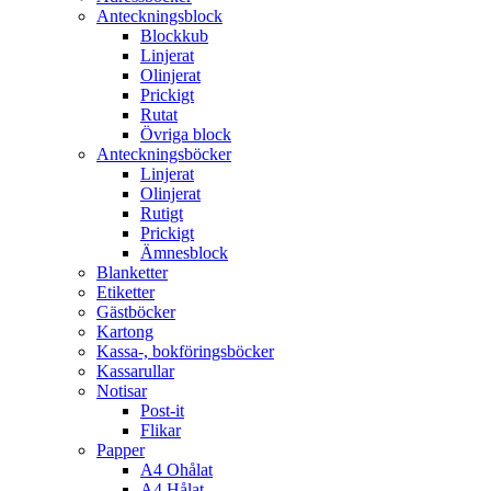
Anteckningsblock
Blockkub
Linjerat
Olinjerat
Prickigt
Rutat
Övriga block
Anteckningsböcker
Linjerat
Olinjerat
Rutigt
Prickigt
Ämnesblock
Blanketter
Etiketter
Gästböcker
Kartong
Kassa-, bokföringsböcker
Kassarullar
Notisar
Post-it
Flikar
Papper
A4 Ohålat
A4 Hålat