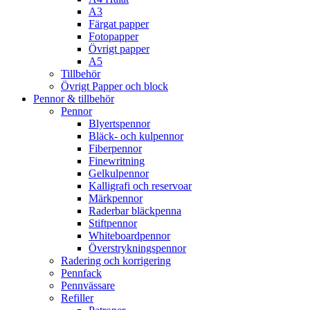
A3
Färgat papper
Fotopapper
Övrigt papper
A5
Tillbehör
Övrigt Papper och block
Pennor & tillbehör
Pennor
Blyertspennor
Bläck- och kulpennor
Fiberpennor
Finewritning
Gelkulpennor
Kalligrafi och reservoar
Märkpennor
Raderbar bläckpenna
Stiftpennor
Whiteboardpennor
Överstrykningspennor
Radering och korrigering
Pennfack
Pennvässare
Refiller