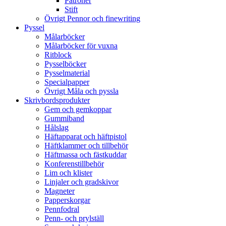
Patroner
Stift
Övrigt Pennor och finewriting
Pyssel
Målarböcker
Målarböcker för vuxna
Ritblock
Pysselböcker
Pysselmaterial
Specialpapper
Övrigt Måla och pyssla
Skrivbordsprodukter
Gem och gemkoppar
Gummiband
Hålslag
Häftapparat och häftpistol
Häftklammer och tillbehör
Häftmassa och fästkuddar
Konferenstillbehör
Lim och klister
Linjaler och gradskivor
Magneter
Papperskorgar
Pennfodral
Penn- och prylställ