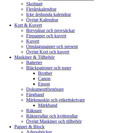
Skolstart
Flerårskalendrar
Icke årsbunda kalendrar
Övrigt Kalendrar
Kort & Kuvert
Brevpåsar och provsäckar
Finpapper och kuvert
Kuvert
Omslagspapper och present
Övrigt Kort och kuvert
Maskiner & Tillbehör
Batterier
Bläckpatroner och toner
Brother
Canon
Epson
Dokumentförstörare
Färgband
Märkmaskin och etikettskrivare
Märkband
Räknare
Räknerullar och kvittorullar
Övrigt Maskiner och tillbehör
Papper & Block
Adressböcker