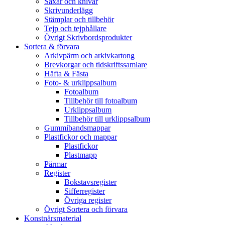
Saxar och knivar
Skrivunderlägg
Stämplar och tillbehör
Tejp och tejphållare
Övrigt Skrivbordsprodukter
Sortera & förvara
Arkivpärm och arkivkartong
Brevkorgar och tidskriftssamlare
Häfta & Fästa
Foto- & urklippsalbum
Fotoalbum
Tillbehör till fotoalbum
Urklippsalbum
Tillbehör till urklippsalbum
Gummibandsmappar
Plastfickor och mappar
Plastfickor
Plastmapp
Pärmar
Register
Bokstavsregister
Sifferregister
Övriga register
Övrigt Sortera och förvara
Konstnärsmaterial