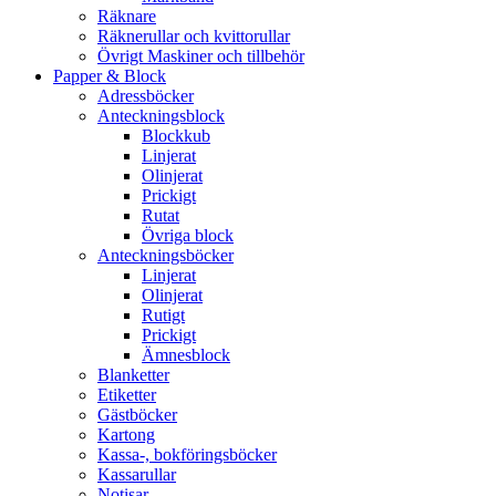
Räknare
Räknerullar och kvittorullar
Övrigt Maskiner och tillbehör
Papper & Block
Adressböcker
Anteckningsblock
Blockkub
Linjerat
Olinjerat
Prickigt
Rutat
Övriga block
Anteckningsböcker
Linjerat
Olinjerat
Rutigt
Prickigt
Ämnesblock
Blanketter
Etiketter
Gästböcker
Kartong
Kassa-, bokföringsböcker
Kassarullar
Notisar