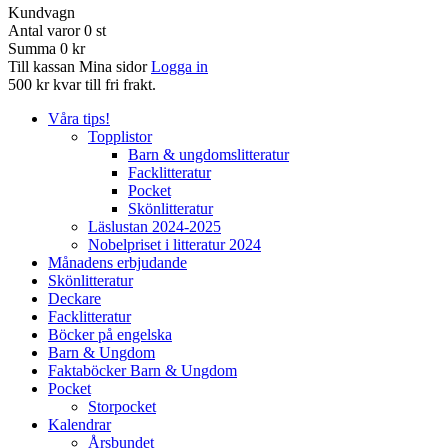
Kundvagn
Antal varor
0
st
Summa
0 kr
Till kassan
Mina sidor
Logga in
500 kr kvar till fri frakt.
Våra tips!
Topplistor
Barn & ungdomslitteratur
Facklitteratur
Pocket
Skönlitteratur
Läslustan 2024-2025
Nobelpriset i litteratur 2024
Månadens erbjudande
Skönlitteratur
Deckare
Facklitteratur
Böcker på engelska
Barn & Ungdom
Faktaböcker Barn & Ungdom
Pocket
Storpocket
Kalendrar
Årsbundet