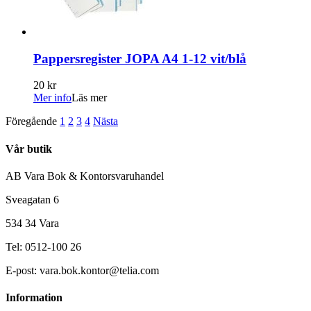
Pappersregister JOPA A4 1-12 vit/blå
20 kr
Mer info
Läs mer
Föregående
1
2
3
4
Nästa
Vår butik
AB Vara Bok & Kontorsvaruhandel
Sveagatan 6
534 34 Vara
Tel: 0512-100 26
E-post: vara.bok.kontor@telia.com
Information