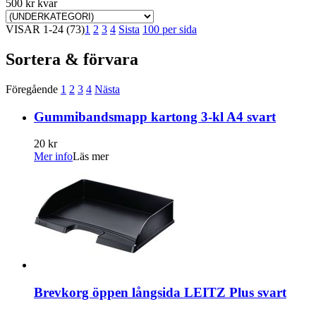
500 kr kvar
VISAR
1-24
(73)
1
2
3
4
Sista
100 per sida
Sortera & förvara
Föregående
1
2
3
4
Nästa
Gummibandsmapp kartong 3-kl A4 svart
20 kr
Mer info
Läs mer
Brevkorg öppen långsida LEITZ Plus svart