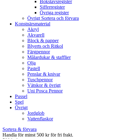
Bokstavsregister
Sifferregister
Övriga register
Övrigt Sortera och förvara
Konstnärsmaterial
Akryl
Akvarell
Block & papper
Blyerts och Ritkol
Färgpennor
Målardukar & stafflier
Olja
Pastell
Penslar & knivar
Tuschpennor
Vätskor & övrigt
Uni Posca Pennor
Pussel
Spel
Övrigt
Jordglob
Vattenflaskor
Sortera & förvara
Handla för minst 500 kr för fri frakt.