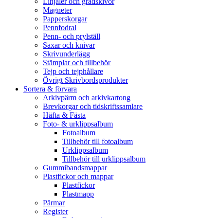
Linjaler och gradskivor
Magneter
Papperskorgar
Pennfodral
Penn- och prylställ
Saxar och knivar
Skrivunderlägg
Stämplar och tillbehör
Tejp och tejphållare
Övrigt Skrivbordsprodukter
Sortera & förvara
Arkivpärm och arkivkartong
Brevkorgar och tidskriftssamlare
Häfta & Fästa
Foto- & urklippsalbum
Fotoalbum
Tillbehör till fotoalbum
Urklippsalbum
Tillbehör till urklippsalbum
Gummibandsmappar
Plastfickor och mappar
Plastfickor
Plastmapp
Pärmar
Register