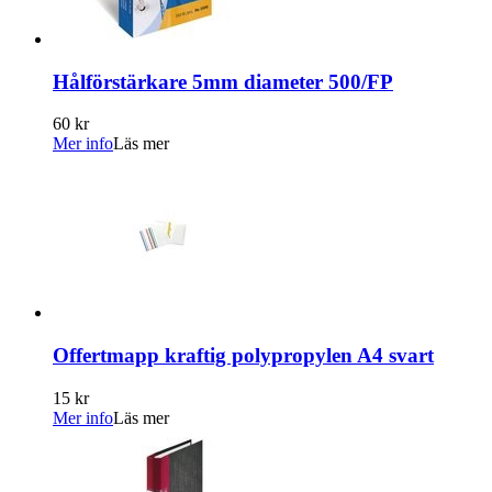
Hålförstärkare 5mm diameter 500/FP
60 kr
Mer info
Läs mer
Offertmapp kraftig polypropylen A4 svart
15 kr
Mer info
Läs mer