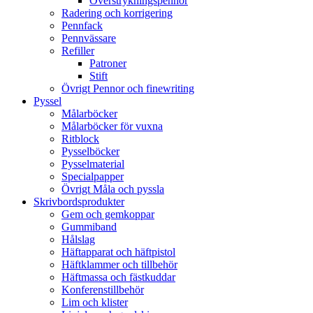
Överstrykningspennor
Radering och korrigering
Pennfack
Pennvässare
Refiller
Patroner
Stift
Övrigt Pennor och finewriting
Pyssel
Målarböcker
Målarböcker för vuxna
Ritblock
Pysselböcker
Pysselmaterial
Specialpapper
Övrigt Måla och pyssla
Skrivbordsprodukter
Gem och gemkoppar
Gummiband
Hålslag
Häftapparat och häftpistol
Häftklammer och tillbehör
Häftmassa och fästkuddar
Konferenstillbehör
Lim och klister