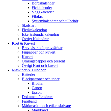
Bordskalender
Fickkalender
Väggkalender
Filofax
Systemkalendrar och tillbehör
Skolstart
Flerårskalendrar
Icke årsbunda kalendrar
Övrigt Kalendrar
Kort & Kuvert
Brevpåsar och provsäckar
Finpapper och kuvert
Kuvert
Omslagspapper och present
Övrigt Kort och kuvert
Maskiner & Tillbehör
Batterier
Bläckpatroner och toner
Brother
Canon
Epson
Dokumentförstörare
Färgband
Märkmaskin och etikettskrivare
Märkband