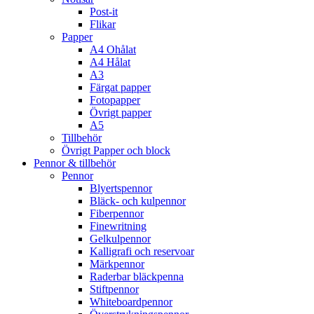
Post-it
Flikar
Papper
A4 Ohålat
A4 Hålat
A3
Färgat papper
Fotopapper
Övrigt papper
A5
Tillbehör
Övrigt Papper och block
Pennor & tillbehör
Pennor
Blyertspennor
Bläck- och kulpennor
Fiberpennor
Finewritning
Gelkulpennor
Kalligrafi och reservoar
Märkpennor
Raderbar bläckpenna
Stiftpennor
Whiteboardpennor