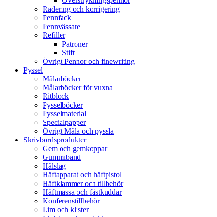
Överstrykningspennor
Radering och korrigering
Pennfack
Pennvässare
Refiller
Patroner
Stift
Övrigt Pennor och finewriting
Pyssel
Målarböcker
Målarböcker för vuxna
Ritblock
Pysselböcker
Pysselmaterial
Specialpapper
Övrigt Måla och pyssla
Skrivbordsprodukter
Gem och gemkoppar
Gummiband
Hålslag
Häftapparat och häftpistol
Häftklammer och tillbehör
Häftmassa och fästkuddar
Konferenstillbehör
Lim och klister