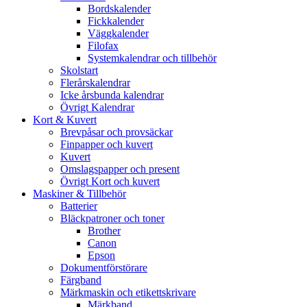
Bordskalender
Fickkalender
Väggkalender
Filofax
Systemkalendrar och tillbehör
Skolstart
Flerårskalendrar
Icke årsbunda kalendrar
Övrigt Kalendrar
Kort & Kuvert
Brevpåsar och provsäckar
Finpapper och kuvert
Kuvert
Omslagspapper och present
Övrigt Kort och kuvert
Maskiner & Tillbehör
Batterier
Bläckpatroner och toner
Brother
Canon
Epson
Dokumentförstörare
Färgband
Märkmaskin och etikettskrivare
Märkband