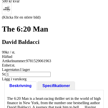
500 kr kvar
(Klicka för en större bild)
The 6:20 Man
David Baldacci
99
kr
/ st.
Häftad
Artikelnummer:
9781529061963
Enhet:
st.
Lagerstatus:
I lager
St:
Lägg i varukorg
Beskrivning
Specifikationer
The 6:20 Man is a heart-racing thriller set in the world of high
finance in New York, from the number one bestselling author
David Baldacci. A journey that took him to hell . . .Having