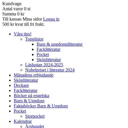
Kundvagn
Antal varor
0
st
Summa
0 kr
Till kassan
Mina sidor
Logga in
500 kr kvar till fri frakt.
Våra tips!
Topplistor
Barn & ungdomslitteratur
Facklitteratur
Pocket
Skönlitteratur
Läslustan 2024-2025
Nobelpriset i litteratur 2024
Månadens erbjudande
Skönlitteratur
Deckare
Facklitteratur
Böcker på engelska
Barn & Ungdom
Faktaböcker Barn & Ungdom
Pocket
Storpocket
Kalendrar
Årsbundet