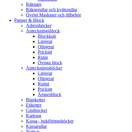
Räknare
Räknerullar och kvittorullar
Övrigt Maskiner och tillbehör
Papper & Block
Adressböcker
Anteckningsblock
Blockkub
Linjerat
Olinjerat
Prickigt
Rutat
Övriga block
Anteckningsböcker
Linjerat
Olinjerat
Rutigt
Prickigt
Ämnesblock
Blanketter
Etiketter
Gästböcker
Kartong
Kassa-, bokföringsböcker
Kassarullar
Notisar