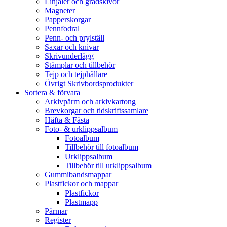
Linjaler och gradskivor
Magneter
Papperskorgar
Pennfodral
Penn- och prylställ
Saxar och knivar
Skrivunderlägg
Stämplar och tillbehör
Tejp och tejphållare
Övrigt Skrivbordsprodukter
Sortera & förvara
Arkivpärm och arkivkartong
Brevkorgar och tidskriftssamlare
Häfta & Fästa
Foto- & urklippsalbum
Fotoalbum
Tillbehör till fotoalbum
Urklippsalbum
Tillbehör till urklippsalbum
Gummibandsmappar
Plastfickor och mappar
Plastfickor
Plastmapp
Pärmar
Register