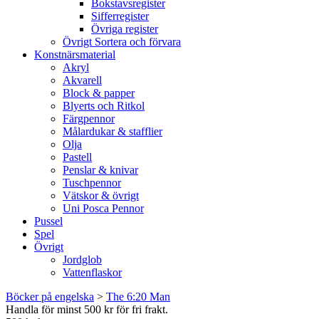
Bokstavsregister
Sifferregister
Övriga register
Övrigt Sortera och förvara
Konstnärsmaterial
Akryl
Akvarell
Block & papper
Blyerts och Ritkol
Färgpennor
Målardukar & stafflier
Olja
Pastell
Penslar & knivar
Tuschpennor
Vätskor & övrigt
Uni Posca Pennor
Pussel
Spel
Övrigt
Jordglob
Vattenflaskor
Böcker på engelska
>
The 6:20 Man
Handla för minst 500 kr för fri frakt.