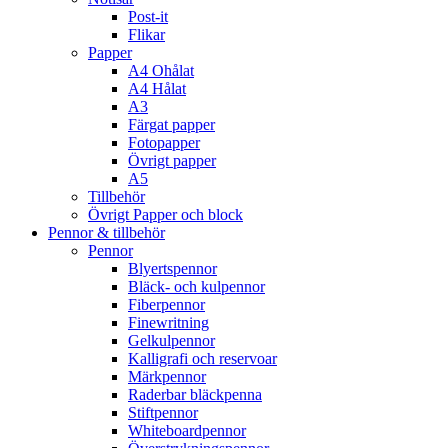
Post-it
Flikar
Papper
A4 Ohålat
A4 Hålat
A3
Färgat papper
Fotopapper
Övrigt papper
A5
Tillbehör
Övrigt Papper och block
Pennor & tillbehör
Pennor
Blyertspennor
Bläck- och kulpennor
Fiberpennor
Finewritning
Gelkulpennor
Kalligrafi och reservoar
Märkpennor
Raderbar bläckpenna
Stiftpennor
Whiteboardpennor