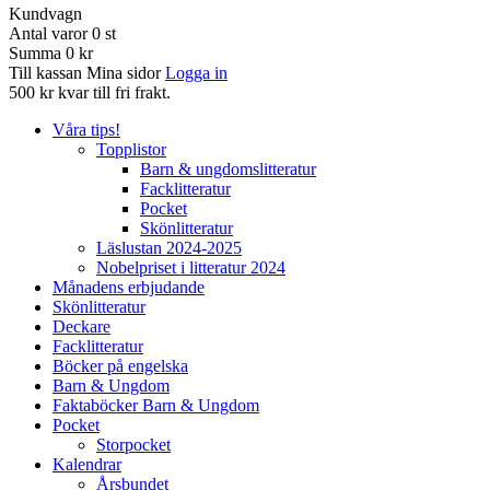
Kundvagn
Antal varor
0
st
Summa
0 kr
Till kassan
Mina sidor
Logga in
500 kr kvar till fri frakt.
Våra tips!
Topplistor
Barn & ungdomslitteratur
Facklitteratur
Pocket
Skönlitteratur
Läslustan 2024-2025
Nobelpriset i litteratur 2024
Månadens erbjudande
Skönlitteratur
Deckare
Facklitteratur
Böcker på engelska
Barn & Ungdom
Faktaböcker Barn & Ungdom
Pocket
Storpocket
Kalendrar
Årsbundet