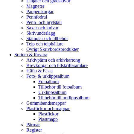
Linjaler och gradskivor
Magneter
Papperskorgar
Pennfodral
Penn- och prylställ
Saxar och knivar
Skrivunderlägg
Stämplar och tillbehör
Tejp och tejphållare
Övrigt Skrivbordsprodukter
Sortera & förvara
Arkivpärm och arkivkartong
Brevkorgar och tidskriftssamlare
Häfta & Fästa
Foto- & urklippsalbum
Fotoalbum
Tillbehör till fotoalbum
Urklippsalbum
Tillbehör till urklippsalbum
Gummibandsmappar
Plastfickor och mappar
Plastfickor
Plastmapp
Pärmar
Register