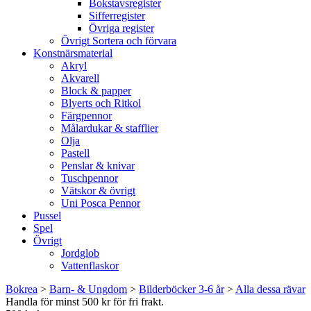
Bokstavsregister
Sifferregister
Övriga register
Övrigt Sortera och förvara
Konstnärsmaterial
Akryl
Akvarell
Block & papper
Blyerts och Ritkol
Färgpennor
Målardukar & stafflier
Olja
Pastell
Penslar & knivar
Tuschpennor
Vätskor & övrigt
Uni Posca Pennor
Pussel
Spel
Övrigt
Jordglob
Vattenflaskor
Bokrea
>
Barn- & Ungdom
>
Bilderböcker 3-6 år
>
Alla dessa rävar
Handla för minst 500 kr för fri frakt.