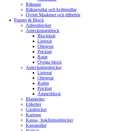
Räknare
Räknerullar och kvittorullar
Övrigt Maskiner och tillbehör
Papper & Block
Adressböcker
Anteckningsblock
Blockkub
Linjerat
Olinjerat
Prickigt
Rutat
Övriga block
Anteckningsböcker
Linjerat
Olinjerat
Rutigt
Prickigt
Ämnesblock
Blanketter
Etiketter
Gästböcker
Kartong
Kassa-, bokföringsböcker
Kassarullar
Notisar