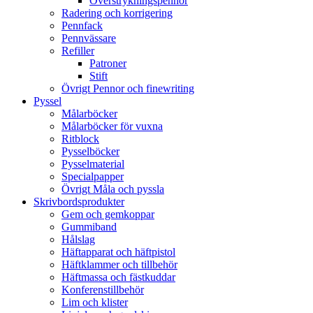
Överstrykningspennor
Radering och korrigering
Pennfack
Pennvässare
Refiller
Patroner
Stift
Övrigt Pennor och finewriting
Pyssel
Målarböcker
Målarböcker för vuxna
Ritblock
Pysselböcker
Pysselmaterial
Specialpapper
Övrigt Måla och pyssla
Skrivbordsprodukter
Gem och gemkoppar
Gummiband
Hålslag
Häftapparat och häftpistol
Häftklammer och tillbehör
Häftmassa och fästkuddar
Konferenstillbehör
Lim och klister