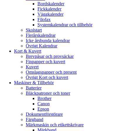
Bordskalender
Fickkalender
Väggkalender
Filofax
Systemkalendrar och tillbehör
Skolstart
Flerårskalendrar
Icke årsbunda kalendrar
Övrigt Kalendrar
Kort & Kuvert
Brevpåsar och provsäckar
Finpapper och kuvert
Kuvert
Omslagspapper och present
Övrigt Kort och kuvert
Maskiner & Tillbehör
Batterier
Bläckpatroner och toner
Brother
Canon
Epson
Dokumentförstörare
Färgband
Märkmaskin och etikettskrivare
Märkband