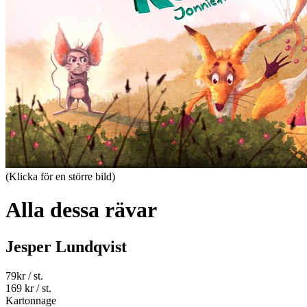
(Klicka för en större bild)
Alla dessa rävar
Jesper Lundqvist
79
kr
/ st.
169 kr
/ st.
Kartonnage