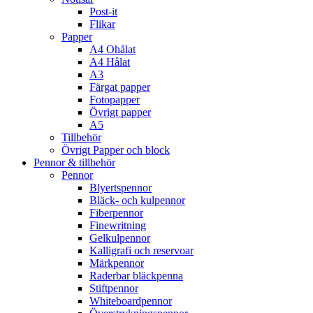
Post-it
Flikar
Papper
A4 Ohålat
A4 Hålat
A3
Färgat papper
Fotopapper
Övrigt papper
A5
Tillbehör
Övrigt Papper och block
Pennor & tillbehör
Pennor
Blyertspennor
Bläck- och kulpennor
Fiberpennor
Finewritning
Gelkulpennor
Kalligrafi och reservoar
Märkpennor
Raderbar bläckpenna
Stiftpennor
Whiteboardpennor