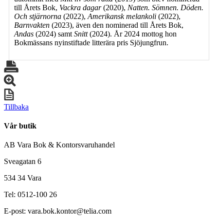
till Årets Bok,
Vackra dagar
(2020),
Natten. Sömnen. Döden.
Och stjärnorna
(2022),
Amerikansk melankoli
(2022),
Barnvakten
(2023), även den nominerad till Årets Bok,
Andas
(2024) samt
Snitt
(2024). År 2024 mottog hon
Bokmässans nyinstiftade litterära pris Sjöjungfrun.
Tillbaka
Vår butik
AB Vara Bok & Kontorsvaruhandel
Sveagatan 6
534 34 Vara
Tel: 0512-100 26
E-post: vara.bok.kontor@telia.com