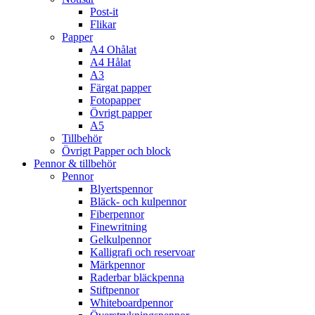
Post-it
Flikar
Papper
A4 Ohålat
A4 Hålat
A3
Färgat papper
Fotopapper
Övrigt papper
A5
Tillbehör
Övrigt Papper och block
Pennor & tillbehör
Pennor
Blyertspennor
Bläck- och kulpennor
Fiberpennor
Finewritning
Gelkulpennor
Kalligrafi och reservoar
Märkpennor
Raderbar bläckpenna
Stiftpennor
Whiteboardpennor