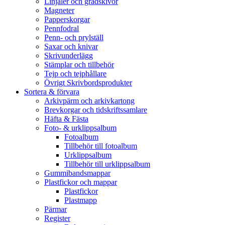
Linjaler och gradskivor
Magneter
Papperskorgar
Pennfodral
Penn- och prylställ
Saxar och knivar
Skrivunderlägg
Stämplar och tillbehör
Tejp och tejphållare
Övrigt Skrivbordsprodukter
Sortera & förvara
Arkivpärm och arkivkartong
Brevkorgar och tidskriftssamlare
Häfta & Fästa
Foto- & urklippsalbum
Fotoalbum
Tillbehör till fotoalbum
Urklippsalbum
Tillbehör till urklippsalbum
Gummibandsmappar
Plastfickor och mappar
Plastfickor
Plastmapp
Pärmar
Register