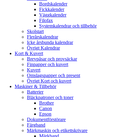
Bordskalender
Fickkalender
Väggkalender
Filofax
Systemkalendrar och tillbehör
Skolstart
Flerårskalendrar
Icke årsbunda kalendrar
Övrigt Kalendrar
Kort & Kuvert
Brevpåsar och provsäckar
Finpapper och kuvert
Kuvert
Omslagspapper och present
Övrigt Kort och kuvert
Maskiner & Tillbehör
Batterier
Bläckpatroner och toner
Brother
Canon
Epson
Dokumentförstörare
Färgband
Märkmaskin och etikettskrivare
Märkband