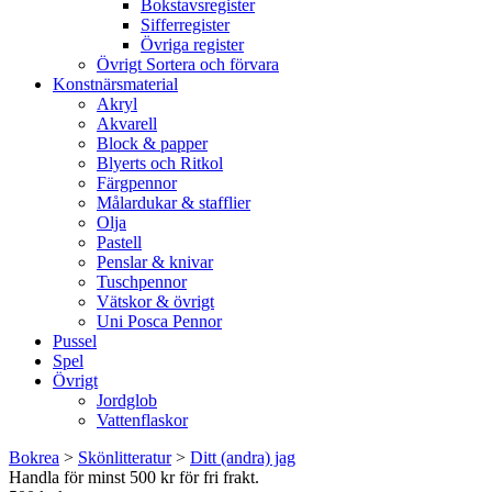
Bokstavsregister
Sifferregister
Övriga register
Övrigt Sortera och förvara
Konstnärsmaterial
Akryl
Akvarell
Block & papper
Blyerts och Ritkol
Färgpennor
Målardukar & stafflier
Olja
Pastell
Penslar & knivar
Tuschpennor
Vätskor & övrigt
Uni Posca Pennor
Pussel
Spel
Övrigt
Jordglob
Vattenflaskor
Bokrea
>
Skönlitteratur
>
Ditt (andra) jag
Handla för minst 500 kr för fri frakt.