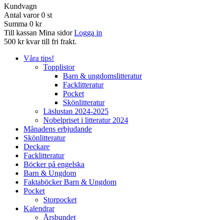
Kundvagn
Antal varor
0
st
Summa
0 kr
Till kassan
Mina sidor
Logga in
500 kr kvar till fri frakt.
Våra tips!
Topplistor
Barn & ungdomslitteratur
Facklitteratur
Pocket
Skönlitteratur
Läslustan 2024-2025
Nobelpriset i litteratur 2024
Månadens erbjudande
Skönlitteratur
Deckare
Facklitteratur
Böcker på engelska
Barn & Ungdom
Faktaböcker Barn & Ungdom
Pocket
Storpocket
Kalendrar
Årsbundet