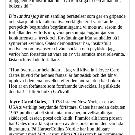
djupgående transformation: “Du kan stiga in i en annan tid,
bokens tid.”
Ditt (andra) jag
är en samling berättelser som ger en gripande
och skarp inblick i alternativa verkligheter. I varierande
perspektiv begrundas begränsningarna vi möts av, såsom de
förhållanden vi föds in i, våra personliga läggningar samt
konkurrensens, tryck och förväntningar från samhället på i
synnerhet kvinnor. Oates demonstrerar här, insiktsfullt
medveten om nyanserna i våra sociala och psykiska jag,
varför hon fortsätter att vara en av vår samtids mest relevanta,
lästa och hyllade författare.
"Hon överraskar hela tiden ... jag vill kliva in i Joyce Carol
Oates huvud för hennes fantasi är fantastisk och det får vi
uppleva i den ena novellen efter den andra i den här boken.
Hon är en författare som fortfarande utvecklas. Jag älskade
den här!" Titti Schulz i Go'kväll
Joyce Carol Oates
, f. 1938 i staten New York, är en av
USA:s verkligt betydande författare. Oates har sedan debuten
1963 publicerat ett stort antal romaner, novellsamlingar,
skådespel, essäer, poesi och kritik. Framför allt inom prosan
har Oates utmärkt sig som en av de största inom den samtida
litteraturen. På HarperCollins Nordic har hon tidigare
utkommit med
Mitt liv som råtta
(2019) som blev nominerad