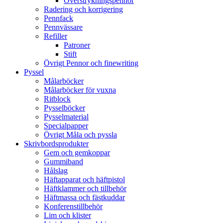
Överstrykningspennor
Radering och korrigering
Pennfack
Pennvässare
Refiller
Patroner
Stift
Övrigt Pennor och finewriting
Pyssel
Målarböcker
Målarböcker för vuxna
Ritblock
Pysselböcker
Pysselmaterial
Specialpapper
Övrigt Måla och pyssla
Skrivbordsprodukter
Gem och gemkoppar
Gummiband
Hålslag
Häftapparat och häftpistol
Häftklammer och tillbehör
Häftmassa och fästkuddar
Konferenstillbehör
Lim och klister