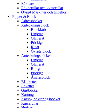
Räknare
Räknerullar och kvittorullar
Övrigt Maskiner och tillbehör
Papper & Block
Adressböcker
Anteckningsblock
Blockkub
Linjerat
Olinjerat
Prickigt
Rutat
Övriga block
Anteckningsböcker
Linjerat
Olinjerat
Rutigt
Prickigt
Ämnesblock
Blanketter
Etiketter
Gästböcker
Kartong
Kassa-, bokföringsböcker
Kassarullar
Notisar