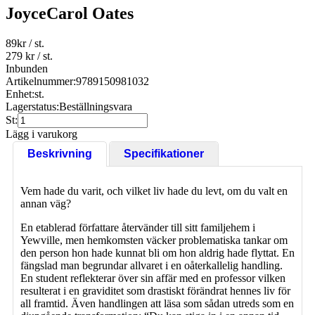
JoyceCarol Oates
89
kr
/ st.
279 kr
/ st.
Inbunden
Artikelnummer:
9789150981032
Enhet:
st.
Lagerstatus:
Beställningsvara
St:
Lägg i varukorg
Beskrivning
Specifikationer
Vem hade du varit, och vilket liv hade du levt, om du valt en
annan väg?
En etablerad författare återvänder till sitt familjehem i
Yewville, men hemkomsten väcker problematiska tankar om
den person hon hade kunnat bli om hon aldrig hade flyttat. En
fängslad man begrundar allvaret i en oåterkallelig handling.
En student reflekterar över sin affär med en professor vilken
resulterat i en graviditet som drastiskt förändrat hennes liv för
all framtid. Även handlingen att läsa som sådan utreds som en