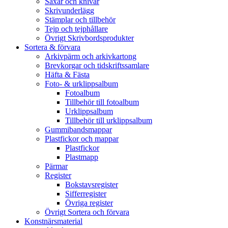
Saxar och knivar
Skrivunderlägg
Stämplar och tillbehör
Tejp och tejphållare
Övrigt Skrivbordsprodukter
Sortera & förvara
Arkivpärm och arkivkartong
Brevkorgar och tidskriftssamlare
Häfta & Fästa
Foto- & urklippsalbum
Fotoalbum
Tillbehör till fotoalbum
Urklippsalbum
Tillbehör till urklippsalbum
Gummibandsmappar
Plastfickor och mappar
Plastfickor
Plastmapp
Pärmar
Register
Bokstavsregister
Sifferregister
Övriga register
Övrigt Sortera och förvara
Konstnärsmaterial