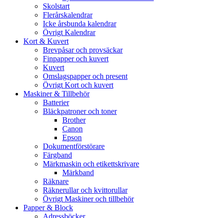
Skolstart
Flerårskalendrar
Icke årsbunda kalendrar
Övrigt Kalendrar
Kort & Kuvert
Brevpåsar och provsäckar
Finpapper och kuvert
Kuvert
Omslagspapper och present
Övrigt Kort och kuvert
Maskiner & Tillbehör
Batterier
Bläckpatroner och toner
Brother
Canon
Epson
Dokumentförstörare
Färgband
Märkmaskin och etikettskrivare
Märkband
Räknare
Räknerullar och kvittorullar
Övrigt Maskiner och tillbehör
Papper & Block
Adressböcker