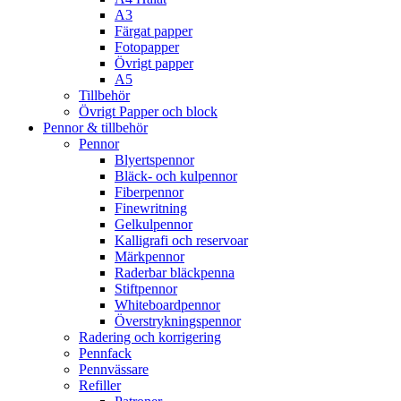
A3
Färgat papper
Fotopapper
Övrigt papper
A5
Tillbehör
Övrigt Papper och block
Pennor & tillbehör
Pennor
Blyertspennor
Bläck- och kulpennor
Fiberpennor
Finewritning
Gelkulpennor
Kalligrafi och reservoar
Märkpennor
Raderbar bläckpenna
Stiftpennor
Whiteboardpennor
Överstrykningspennor
Radering och korrigering
Pennfack
Pennvässare
Refiller