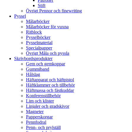
Patroner
Stift
Övrigt Pennor och finewriting
Pyssel
Målarböcker
Målarböcker för vuxna
Ritblock
Pysselböcker
Pysselmaterial
Specialpapper
Övrigt Måla och pyssla
Skrivbordsprodukter
Gem och gemkoppar
Gummiband
Hålslag
Häftapparat och häftpistol
Häftklammer och tillbehör
Häftmassa och fästkuddar
Konferenstillbehör
Lim och klister
Linjaler och gradskivor
Magneter
Papperskorgar
Pennfodral
Penn- och prylställ