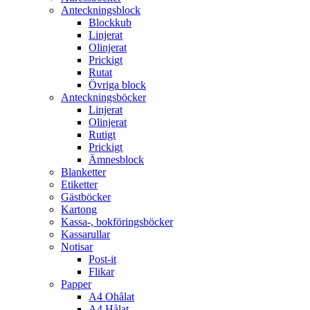
Anteckningsblock
Blockkub
Linjerat
Olinjerat
Prickigt
Rutat
Övriga block
Anteckningsböcker
Linjerat
Olinjerat
Rutigt
Prickigt
Ämnesblock
Blanketter
Etiketter
Gästböcker
Kartong
Kassa-, bokföringsböcker
Kassarullar
Notisar
Post-it
Flikar
Papper
A4 Ohålat
A4 Hålat