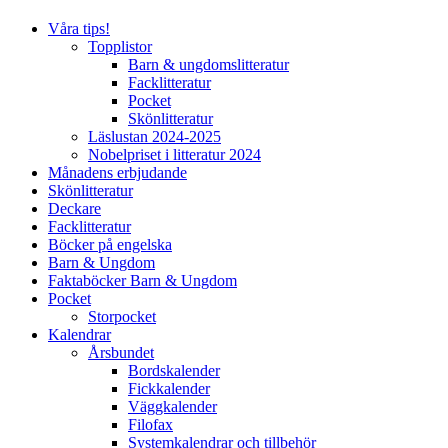
Våra tips!
Topplistor
Barn & ungdomslitteratur
Facklitteratur
Pocket
Skönlitteratur
Läslustan 2024-2025
Nobelpriset i litteratur 2024
Månadens erbjudande
Skönlitteratur
Deckare
Facklitteratur
Böcker på engelska
Barn & Ungdom
Faktaböcker Barn & Ungdom
Pocket
Storpocket
Kalendrar
Årsbundet
Bordskalender
Fickkalender
Väggkalender
Filofax
Systemkalendrar och tillbehör