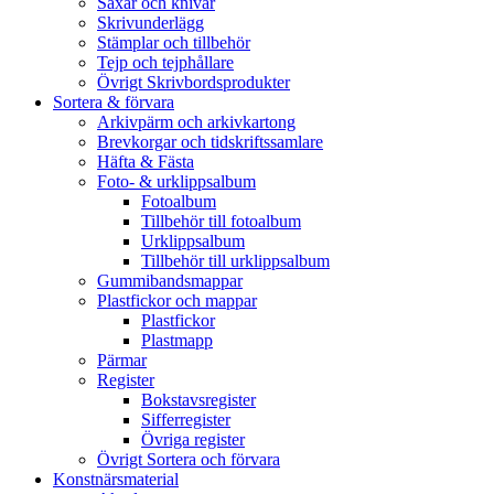
Saxar och knivar
Skrivunderlägg
Stämplar och tillbehör
Tejp och tejphållare
Övrigt Skrivbordsprodukter
Sortera & förvara
Arkivpärm och arkivkartong
Brevkorgar och tidskriftssamlare
Häfta & Fästa
Foto- & urklippsalbum
Fotoalbum
Tillbehör till fotoalbum
Urklippsalbum
Tillbehör till urklippsalbum
Gummibandsmappar
Plastfickor och mappar
Plastfickor
Plastmapp
Pärmar
Register
Bokstavsregister
Sifferregister
Övriga register
Övrigt Sortera och förvara
Konstnärsmaterial