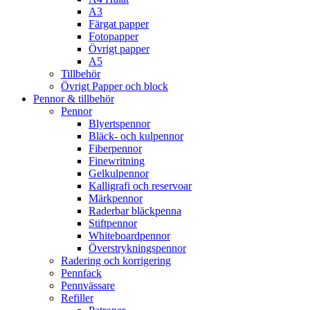
A3
Färgat papper
Fotopapper
Övrigt papper
A5
Tillbehör
Övrigt Papper och block
Pennor & tillbehör
Pennor
Blyertspennor
Bläck- och kulpennor
Fiberpennor
Finewritning
Gelkulpennor
Kalligrafi och reservoar
Märkpennor
Raderbar bläckpenna
Stiftpennor
Whiteboardpennor
Överstrykningspennor
Radering och korrigering
Pennfack
Pennvässare
Refiller