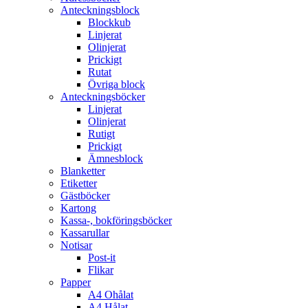
Anteckningsblock
Blockkub
Linjerat
Olinjerat
Prickigt
Rutat
Övriga block
Anteckningsböcker
Linjerat
Olinjerat
Rutigt
Prickigt
Ämnesblock
Blanketter
Etiketter
Gästböcker
Kartong
Kassa-, bokföringsböcker
Kassarullar
Notisar
Post-it
Flikar
Papper
A4 Ohålat
A4 Hålat