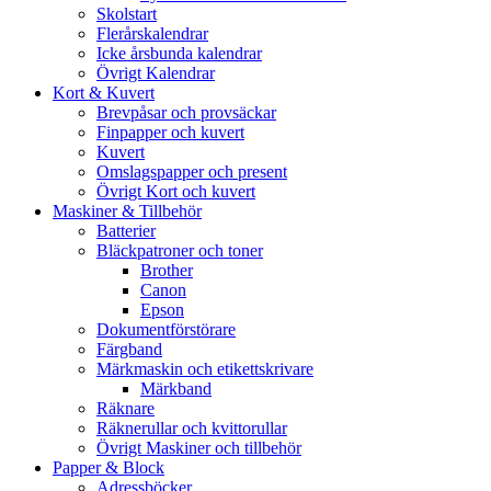
Skolstart
Flerårskalendrar
Icke årsbunda kalendrar
Övrigt Kalendrar
Kort & Kuvert
Brevpåsar och provsäckar
Finpapper och kuvert
Kuvert
Omslagspapper och present
Övrigt Kort och kuvert
Maskiner & Tillbehör
Batterier
Bläckpatroner och toner
Brother
Canon
Epson
Dokumentförstörare
Färgband
Märkmaskin och etikettskrivare
Märkband
Räknare
Räknerullar och kvittorullar
Övrigt Maskiner och tillbehör
Papper & Block
Adressböcker