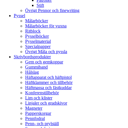
Patroner
Stift
Övrigt Pennor och finewriting
Pyssel
Målarböcker
Målarböcker för vuxna
Ritblock
Pysselböcker
Pysselmaterial
Specialpapper
Övrigt Måla och pyssla
Skrivbordsprodukter
Gem och gemkoppar
Gummiband
Hålslag
Häftapparat och häftpistol
Häftklammer och tillbehör
Häftmassa och fästkuddar
Konferenstillbehör
Lim och klister
Linjaler och gradskivor
Magneter
Papperskorgar
Pennfodral
Penn- och prylställ