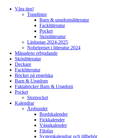
Våra tips!
Topplistor
Barn & ungdomslitteratur
Facklitteratur
Pocket
Skönlitteratur
Läslustan 2024-2025
Nobelpriset i litteratur 2024
Månadens erbjudande
Skönlitteratur
Deckare
Facklitteratur
Böcker på engelska
Barn & Ungdom
Faktaböcker Barn & Ungdom
Pocket
Storpocket
Kalendrar
Årsbundet
Bordskalender
Fickkalender
Väggkalender
Filofax
Systemkalendrar och tillbehör