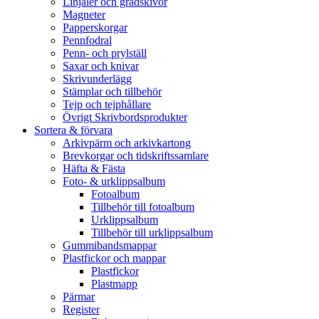
Linjaler och gradskivor
Magneter
Papperskorgar
Pennfodral
Penn- och prylställ
Saxar och knivar
Skrivunderlägg
Stämplar och tillbehör
Tejp och tejphållare
Övrigt Skrivbordsprodukter
Sortera & förvara
Arkivpärm och arkivkartong
Brevkorgar och tidskriftssamlare
Häfta & Fästa
Foto- & urklippsalbum
Fotoalbum
Tillbehör till fotoalbum
Urklippsalbum
Tillbehör till urklippsalbum
Gummibandsmappar
Plastfickor och mappar
Plastfickor
Plastmapp
Pärmar
Register