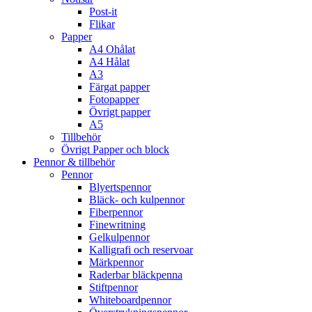
Post-it
Flikar
Papper
A4 Ohålat
A4 Hålat
A3
Färgat papper
Fotopapper
Övrigt papper
A5
Tillbehör
Övrigt Papper och block
Pennor & tillbehör
Pennor
Blyertspennor
Bläck- och kulpennor
Fiberpennor
Finewritning
Gelkulpennor
Kalligrafi och reservoar
Märkpennor
Raderbar bläckpenna
Stiftpennor
Whiteboardpennor