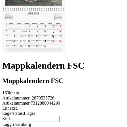
Mappkalendern FSC
Mappkalendern FSC
169
kr
/ st.
Artikelnummer: 2870535726
Artikelnummer:
7312880044290
Enhet:
st.
Lagerstatus:
I lager
St:
Lägg i varukorg