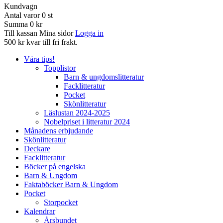
Kundvagn
Antal varor
0
st
Summa
0 kr
Till kassan
Mina sidor
Logga in
500 kr kvar till fri frakt.
Våra tips!
Topplistor
Barn & ungdomslitteratur
Facklitteratur
Pocket
Skönlitteratur
Läslustan 2024-2025
Nobelpriset i litteratur 2024
Månadens erbjudande
Skönlitteratur
Deckare
Facklitteratur
Böcker på engelska
Barn & Ungdom
Faktaböcker Barn & Ungdom
Pocket
Storpocket
Kalendrar
Årsbundet