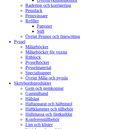
Överstrykningspennor
Radering och korrigering
Pennfack
Pennvässare
Refiller
Patroner
Stift
Övrigt Pennor och finewriting
Pyssel
Målarböcker
Målarböcker för vuxna
Ritblock
Pysselböcker
Pysselmaterial
Specialpapper
Övrigt Måla och pyssla
Skrivbordsprodukter
Gem och gemkoppar
Gummiband
Hålslag
Häftapparat och häftpistol
Häftklammer och tillbehör
Häftmassa och fästkuddar
Konferenstillbehör
Lim och klister