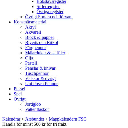
Bokstavsregister
Sifferregister
Övriga register
Övrigt Sortera och förvara
Konstnärsmaterial
Akryl
Akvarell
Block & papper
Blyerts och Ritkol
Färgpennor
Målardukar & stafflier
Olja
Pastell
Penslar & knivar
Tuschpennor
Vätskor & övrigt
Uni Posca Pennor
Pussel
Spel
Övrigt
Jordglob
Vattenflaskor
Kalendrar
>
Årsbundet
>
Mappkalendern FSC
Handla för minst 500 kr för fri frakt.