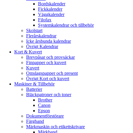
Bordskalender
Fickkalender
Väggkalender
Filofax
Systemkalendrar och tillbehör
Skolstart
Flerårskalendrar
Icke årsbunda kalendrar
Övrigt Kalendrar
Kort & Kuvert
Brevpåsar och provsäckar
Finpapper och kuvert
Kuvert
Omslagspapper och present
Övrigt Kort och kuvert
Maskiner & Tillbehör
Batterier
Bläckpatroner och toner
Brother
Canon
Epson
Dokumentförstörare
Färgband
Märkmaskin och etikettskrivare
Märkband