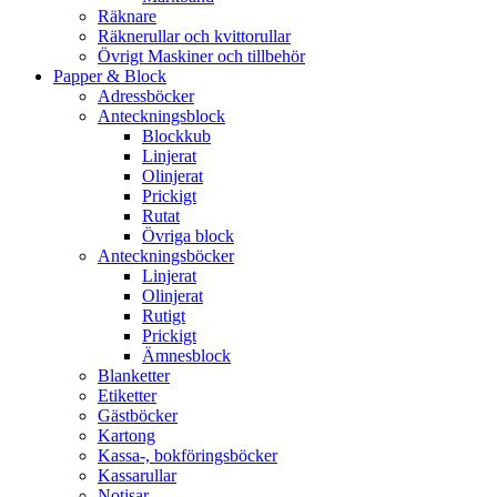
Räknare
Räknerullar och kvittorullar
Övrigt Maskiner och tillbehör
Papper & Block
Adressböcker
Anteckningsblock
Blockkub
Linjerat
Olinjerat
Prickigt
Rutat
Övriga block
Anteckningsböcker
Linjerat
Olinjerat
Rutigt
Prickigt
Ämnesblock
Blanketter
Etiketter
Gästböcker
Kartong
Kassa-, bokföringsböcker
Kassarullar
Notisar