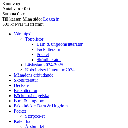
Kundvagn
Antal varor
0
st
Summa
0 kr
Till kassan
Mina sidor
Logga in
500 kr kvar till fri frakt.
Våra tips!
Topplistor
Barn & ungdomslitteratur
Facklitteratur
Pocket
Skönlitteratur
Läslustan 2024-2025
Nobelpriset i litteratur 2024
Månadens erbjudande
Skönlitteratur
Deckare
Facklitteratur
Böcker på engelska
Barn & Ungdom
Faktaböcker Barn & Ungdom
Pocket
Storpocket
Kalendrar
Årsbundet