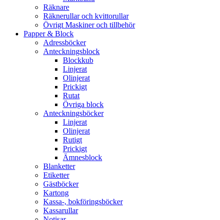
Räknare
Räknerullar och kvittorullar
Övrigt Maskiner och tillbehör
Papper & Block
Adressböcker
Anteckningsblock
Blockkub
Linjerat
Olinjerat
Prickigt
Rutat
Övriga block
Anteckningsböcker
Linjerat
Olinjerat
Rutigt
Prickigt
Ämnesblock
Blanketter
Etiketter
Gästböcker
Kartong
Kassa-, bokföringsböcker
Kassarullar
Notisar