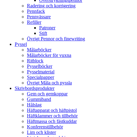
Överstrykningspennor
Radering och korrigering
Pennfack
Pennvässare
Refiller
Patroner
Stift
Övrigt Pennor och finewriting
Pyssel
Målarböcker
Målarböcker för vuxna
Ritblock
Pysselböcker
Pysselmaterial
Specialpapper
Övrigt Måla och pyssla
Skrivbordsprodukter
Gem och gemkoppar
Gummiband
Hålslag
Häftapparat och häftpistol
Häftklammer och tillbehör
Häftmassa och fästkuddar
Konferenstillbehör
Lim och klister