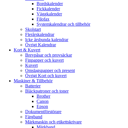
Bordskalender
Fickkalender
Väggkalender
Filofax
Systemkalendrar och tillbehör
Skolstart
Flerårskalendrar
Icke årsbunda kalendrar
Övrigt Kalendrar
Kort & Kuvert
Brevpåsar och provsäckar
Finpapper och kuvert
Kuvert
Omslagspapper och present
Övrigt Kort och kuvert
Maskiner & Tillbehör
Batterier
Bläckpatroner och toner
Brother
Canon
Epson
Dokumentförstörare
Färgband
Märkmaskin och etikettskrivare
Märkband