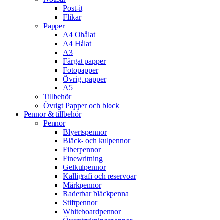
Post-it
Flikar
Papper
A4 Ohålat
A4 Hålat
A3
Färgat papper
Fotopapper
Övrigt papper
A5
Tillbehör
Övrigt Papper och block
Pennor & tillbehör
Pennor
Blyertspennor
Bläck- och kulpennor
Fiberpennor
Finewritning
Gelkulpennor
Kalligrafi och reservoar
Märkpennor
Raderbar bläckpenna
Stiftpennor
Whiteboardpennor