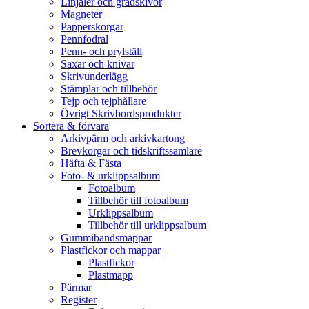
Linjaler och gradskivor
Magneter
Papperskorgar
Pennfodral
Penn- och prylställ
Saxar och knivar
Skrivunderlägg
Stämplar och tillbehör
Tejp och tejphållare
Övrigt Skrivbordsprodukter
Sortera & förvara
Arkivpärm och arkivkartong
Brevkorgar och tidskriftssamlare
Häfta & Fästa
Foto- & urklippsalbum
Fotoalbum
Tillbehör till fotoalbum
Urklippsalbum
Tillbehör till urklippsalbum
Gummibandsmappar
Plastfickor och mappar
Plastfickor
Plastmapp
Pärmar
Register