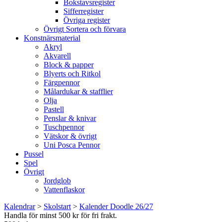
Bokstavsregister
Sifferregister
Övriga register
Övrigt Sortera och förvara
Konstnärsmaterial
Akryl
Akvarell
Block & papper
Blyerts och Ritkol
Färgpennor
Målardukar & stafflier
Olja
Pastell
Penslar & knivar
Tuschpennor
Vätskor & övrigt
Uni Posca Pennor
Pussel
Spel
Övrigt
Jordglob
Vattenflaskor
Kalendrar
>
Skolstart
>
Kalender Doodle 26/27
Handla för minst 500 kr för fri frakt.