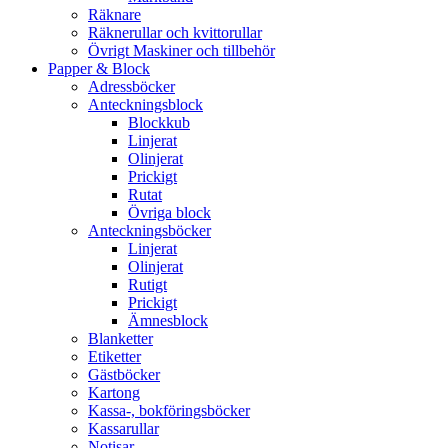
Räknare
Räknerullar och kvittorullar
Övrigt Maskiner och tillbehör
Papper & Block
Adressböcker
Anteckningsblock
Blockkub
Linjerat
Olinjerat
Prickigt
Rutat
Övriga block
Anteckningsböcker
Linjerat
Olinjerat
Rutigt
Prickigt
Ämnesblock
Blanketter
Etiketter
Gästböcker
Kartong
Kassa-, bokföringsböcker
Kassarullar
Notisar