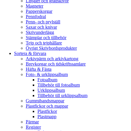
Linjaler och gradskivor
Magneter
Papperskorgar
Pennfodral
Penn- och prylställ
Saxar och knivar
Skrivunderlägg
Stämplar och tillbehör
Tejp och tejphållare
Övrigt Skrivbordsprodukter
Sortera & förvara
Arkivpärm och arkivkartong
Brevkorgar och tidskriftssamlare
Häfta & Fästa
Foto- & urklippsalbum
Fotoalbum
Tillbehör till fotoalbum
Urklippsalbum
Tillbehör till urklippsalbum
Gummibandsmappar
Plastfickor och mappar
Plastfickor
Plastmapp
Pärmar
Register