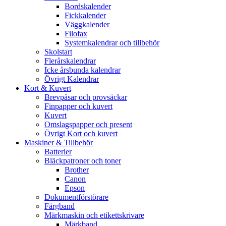
Bordskalender
Fickkalender
Väggkalender
Filofax
Systemkalendrar och tillbehör
Skolstart
Flerårskalendrar
Icke årsbunda kalendrar
Övrigt Kalendrar
Kort & Kuvert
Brevpåsar och provsäckar
Finpapper och kuvert
Kuvert
Omslagspapper och present
Övrigt Kort och kuvert
Maskiner & Tillbehör
Batterier
Bläckpatroner och toner
Brother
Canon
Epson
Dokumentförstörare
Färgband
Märkmaskin och etikettskrivare
Märkband