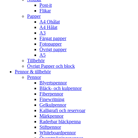
Post-it
Flikar
Papper
A4 Ohålat
A4 Hålat
A3
Färgat papper
Fotopapper
Övrigt papper
A5
Tillbehör
Övrigt Papper och block
Pennor & tillbehör
Pennor
Blyertspennor
Bläck- och kulpennor
Fiberpennor
Finewritning
Gelkulpennor
Kalligrafi och reservoar
Märkpennor
Raderbar bläckpenna
Stiftpennor
Whiteboardpennor