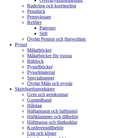
Överstrykningspennor
Radering och korrigering
Pennfack
Pennvässare
Refiller
Patroner
Stift
Övrigt Pennor och finewriting
Pyssel
Målarböcker
Målarböcker för vuxna
Ritblock
Pysselböcker
Pysselmaterial
Specialpapper
Övrigt Måla och pyssla
Skrivbordsprodukter
Gem och gemkoppar
Gummiband
Hålslag
Häftapparat och häftpistol
Häftklammer och tillbehör
Häftmassa och fästkuddar
Konferenstillbehör
Lim och klister