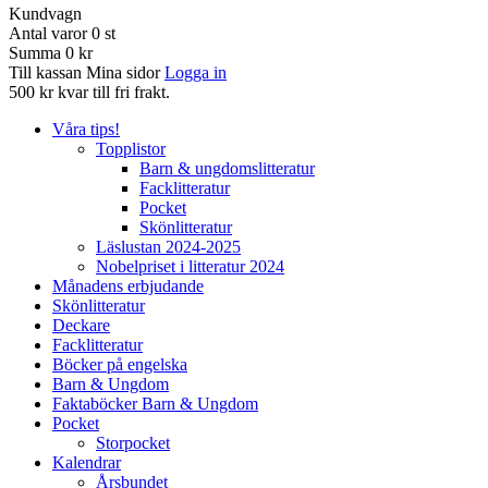
Kundvagn
Antal varor
0
st
Summa
0 kr
Till kassan
Mina sidor
Logga in
500 kr kvar till fri frakt.
Våra tips!
Topplistor
Barn & ungdomslitteratur
Facklitteratur
Pocket
Skönlitteratur
Läslustan 2024-2025
Nobelpriset i litteratur 2024
Månadens erbjudande
Skönlitteratur
Deckare
Facklitteratur
Böcker på engelska
Barn & Ungdom
Faktaböcker Barn & Ungdom
Pocket
Storpocket
Kalendrar
Årsbundet