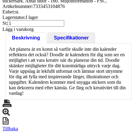
stickersark. Antal sidor - 160. Miljöinformation - FSC.
Artikelnummer:
7333453104876
Enhet:
st.
Lagerstatus:
I lager
St:
Lägg i varukorg
Beskrivning
Specifikationer
Att planera är en konst så varför skulle inte din kalender
reflektera det också? Doodle är kalendern för dig som ser en
möjlighet i att vara kreativ när du planerar din tid. Doodle
skänker möjligheter för ditt konstnärliga uttryck varje dag.
Varje uppslag är lekfullt utformat och lämnar stort utrymme
för dig att fylla med inspirerande färger, illustrationer och
uppgifter. Kalendern kommer med snygga stickers som du
kan dekorera med efter känsla. Ge färg och kreativitet till din
vardag!
Tillbaka