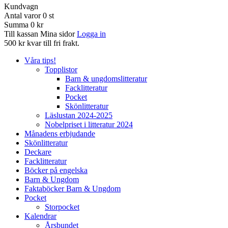
Kundvagn
Antal varor
0
st
Summa
0 kr
Till kassan
Mina sidor
Logga in
500 kr kvar till fri frakt.
Våra tips!
Topplistor
Barn & ungdomslitteratur
Facklitteratur
Pocket
Skönlitteratur
Läslustan 2024-2025
Nobelpriset i litteratur 2024
Månadens erbjudande
Skönlitteratur
Deckare
Facklitteratur
Böcker på engelska
Barn & Ungdom
Faktaböcker Barn & Ungdom
Pocket
Storpocket
Kalendrar
Årsbundet