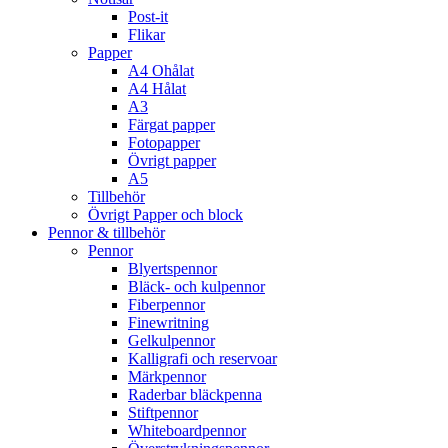
Post-it
Flikar
Papper
A4 Ohålat
A4 Hålat
A3
Färgat papper
Fotopapper
Övrigt papper
A5
Tillbehör
Övrigt Papper och block
Pennor & tillbehör
Pennor
Blyertspennor
Bläck- och kulpennor
Fiberpennor
Finewritning
Gelkulpennor
Kalligrafi och reservoar
Märkpennor
Raderbar bläckpenna
Stiftpennor
Whiteboardpennor