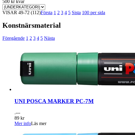
500 kr kvar
VISAR
49-72
(112)
Första
1
2
3
4
5
Sista
100 per sida
Konstnärsmaterial
Föregående
1
2
3
4
5
Nästa
UNI POSCA MARKER PC-7M
.---
89 kr
Mer info
Läs mer