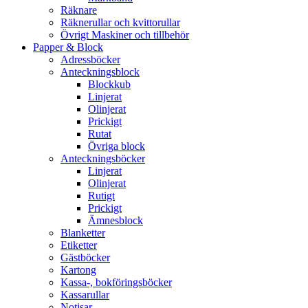
Räknare
Räknerullar och kvittorullar
Övrigt Maskiner och tillbehör
Papper & Block
Adressböcker
Anteckningsblock
Blockkub
Linjerat
Olinjerat
Prickigt
Rutat
Övriga block
Anteckningsböcker
Linjerat
Olinjerat
Rutigt
Prickigt
Ämnesblock
Blanketter
Etiketter
Gästböcker
Kartong
Kassa-, bokföringsböcker
Kassarullar
Notisar