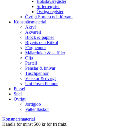
Bokstavsregister
Sifferregister
Övriga register
Övrigt Sortera och förvara
Konstnärsmaterial
Akryl
Akvarell
Block & papper
Blyerts och Ritkol
Färgpennor
Målardukar & stafflier
Olja
Pastell
Penslar & knivar
Tuschpennor
Vätskor & övrigt
Uni Posca Pennor
Pussel
Spel
Övrigt
Jordglob
Vattenflaskor
Konstnärsmaterial
Handla för minst 500 kr för fri frakt.