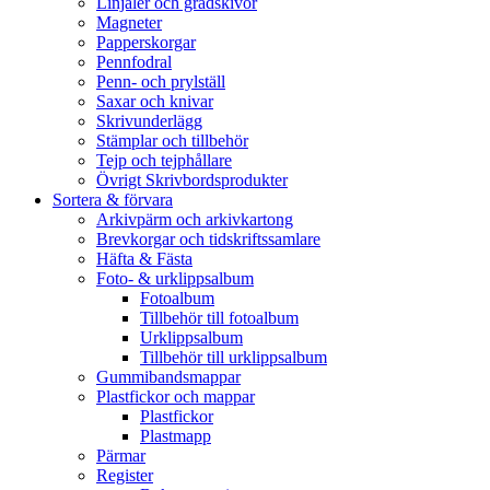
Linjaler och gradskivor
Magneter
Papperskorgar
Pennfodral
Penn- och prylställ
Saxar och knivar
Skrivunderlägg
Stämplar och tillbehör
Tejp och tejphållare
Övrigt Skrivbordsprodukter
Sortera & förvara
Arkivpärm och arkivkartong
Brevkorgar och tidskriftssamlare
Häfta & Fästa
Foto- & urklippsalbum
Fotoalbum
Tillbehör till fotoalbum
Urklippsalbum
Tillbehör till urklippsalbum
Gummibandsmappar
Plastfickor och mappar
Plastfickor
Plastmapp
Pärmar
Register