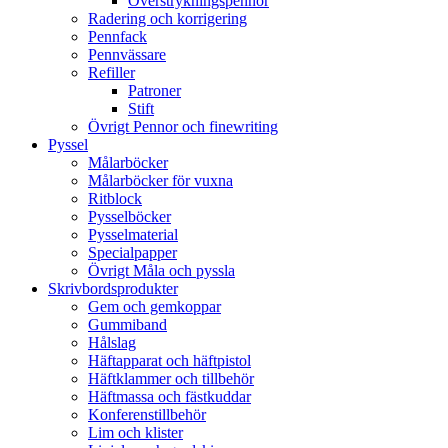
Överstrykningspennor
Radering och korrigering
Pennfack
Pennvässare
Refiller
Patroner
Stift
Övrigt Pennor och finewriting
Pyssel
Målarböcker
Målarböcker för vuxna
Ritblock
Pysselböcker
Pysselmaterial
Specialpapper
Övrigt Måla och pyssla
Skrivbordsprodukter
Gem och gemkoppar
Gummiband
Hålslag
Häftapparat och häftpistol
Häftklammer och tillbehör
Häftmassa och fästkuddar
Konferenstillbehör
Lim och klister