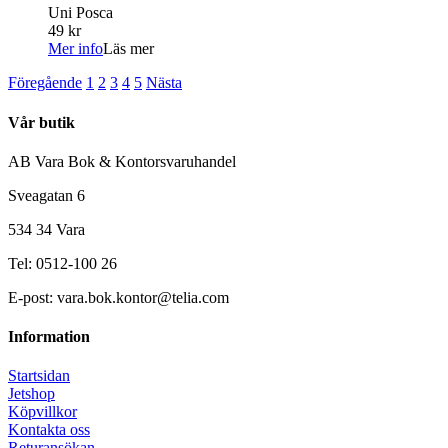
Uni Posca
49 kr
Mer info
Läs mer
Föregående
1
2
3
4
5
Nästa
Vår butik
AB Vara Bok & Kontorsvaruhandel
Sveagatan 6
534 34 Vara
Tel: 0512-100 26
E-post: vara.bok.kontor@telia.com
Information
Startsidan
Jetshop
Köpvillkor
Kontakta oss
Returansökan