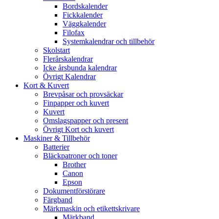
Bordskalender
Fickkalender
Väggkalender
Filofax
Systemkalendrar och tillbehör
Skolstart
Flerårskalendrar
Icke årsbunda kalendrar
Övrigt Kalendrar
Kort & Kuvert
Brevpåsar och provsäckar
Finpapper och kuvert
Kuvert
Omslagspapper och present
Övrigt Kort och kuvert
Maskiner & Tillbehör
Batterier
Bläckpatroner och toner
Brother
Canon
Epson
Dokumentförstörare
Färgband
Märkmaskin och etikettskrivare
Märkband