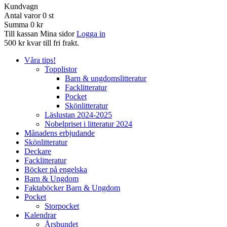
Kundvagn
Antal varor
0
st
Summa
0 kr
Till kassan
Mina sidor
Logga in
500 kr kvar till fri frakt.
Våra tips!
Topplistor
Barn & ungdomslitteratur
Facklitteratur
Pocket
Skönlitteratur
Läslustan 2024-2025
Nobelpriset i litteratur 2024
Månadens erbjudande
Skönlitteratur
Deckare
Facklitteratur
Böcker på engelska
Barn & Ungdom
Faktaböcker Barn & Ungdom
Pocket
Storpocket
Kalendrar
Årsbundet