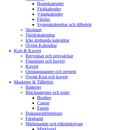
Bordskalender
Fickkalender
Väggkalender
Filofax
Systemkalendrar och tillbehör
Skolstart
Flerårskalendrar
Icke årsbunda kalendrar
Övrigt Kalendrar
Kort & Kuvert
Brevpåsar och provsäckar
Finpapper och kuvert
Kuvert
Omslagspapper och present
Övrigt Kort och kuvert
Maskiner & Tillbehör
Batterier
Bläckpatroner och toner
Brother
Canon
Epson
Dokumentförstörare
Färgband
Märkmaskin och etikettskrivare
Märkband