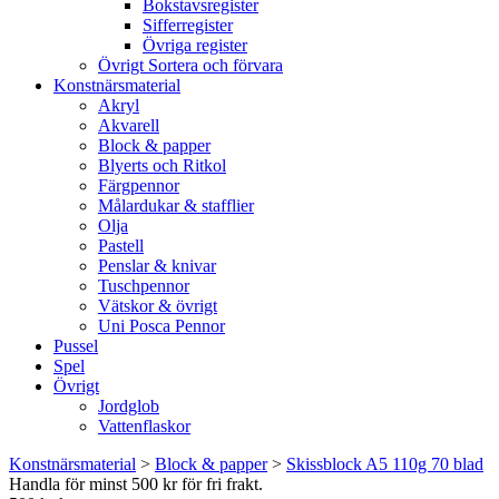
Bokstavsregister
Sifferregister
Övriga register
Övrigt Sortera och förvara
Konstnärsmaterial
Akryl
Akvarell
Block & papper
Blyerts och Ritkol
Färgpennor
Målardukar & stafflier
Olja
Pastell
Penslar & knivar
Tuschpennor
Vätskor & övrigt
Uni Posca Pennor
Pussel
Spel
Övrigt
Jordglob
Vattenflaskor
Konstnärsmaterial
>
Block & papper
>
Skissblock A5 110g 70 blad
Handla för minst 500 kr för fri frakt.