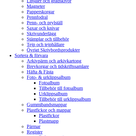
Linjaler och gradskivor
Magneter
Papperskorgar
Pennfodral
Penn- och prylställ
Saxar och knivar
Skrivunderlägg
Stämplar och tillbehör
Tejp och tejphållare
Övrigt Skrivbordsprodukter
Sortera & förvara
Arkivpärm och arkivkartong
Brevkorgar och tidskriftssamlare
Häfta & Fästa
Foto- & urklippsalbum
Fotoalbum
Tillbehör till fotoalbum
Urklippsalbum
Tillbehör till urklippsalbum
Gummibandsmappar
Plastfickor och mappar
Plastfickor
Plastmapp
Pärmar
Register