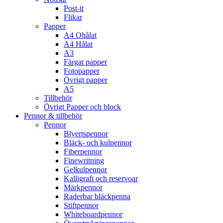
Post-it
Flikar
Papper
A4 Ohålat
A4 Hålat
A3
Färgat papper
Fotopapper
Övrigt papper
A5
Tillbehör
Övrigt Papper och block
Pennor & tillbehör
Pennor
Blyertspennor
Bläck- och kulpennor
Fiberpennor
Finewritning
Gelkulpennor
Kalligrafi och reservoar
Märkpennor
Raderbar bläckpenna
Stiftpennor
Whiteboardpennor