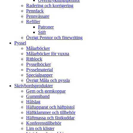
Överstrykningspennor
Radering och korrigering
Pennfack
Pennvässare
Refiller
Patroner
Stift
Övrigt Pennor och finewriting
Pyssel
Målarböcker
Målarböcker för vuxna
Ritblock
Pysselböcker
Pysselmaterial
Specialpapper
Övrigt Måla och pyssla
Skrivbordsprodukter
Gem och gemkoppar
Gummiband
Hålslag
Häftapparat och häftpistol
Häftklammer och tillbehör
Häftmassa och fästkuddar
Konferenstillbehör
Lim och klister