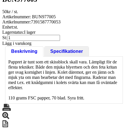
50
kr
/ st.
Artikelnummer: BUN977005
Artikelnummer:
7391587770053
Enhet:
st.
Lagerstatus:
I lager
St:
Lägg i varukorg
Beskrivning
Specifikationer
Pappret är tunt som ett skissblock skall vara. Lämpligt för de
flesta tekniker. Både den mjuka blyertsen och den feta kritan
ger svag kornighet i linjen. Kolet däremot, ger en jämn och
mjuk yta om man bearbetar det med fingrarna. Raderar man
med t.ex. ett knådgummi i kolets svärta kan man få oväntade
effekter.
110 grams FSC papper, 70 blad. Syra fritt.