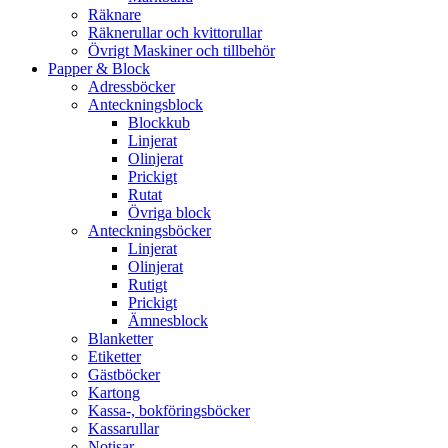
Räknare
Räknerullar och kvittorullar
Övrigt Maskiner och tillbehör
Papper & Block
Adressböcker
Anteckningsblock
Blockkub
Linjerat
Olinjerat
Prickigt
Rutat
Övriga block
Anteckningsböcker
Linjerat
Olinjerat
Rutigt
Prickigt
Ämnesblock
Blanketter
Etiketter
Gästböcker
Kartong
Kassa-, bokföringsböcker
Kassarullar
Notisar