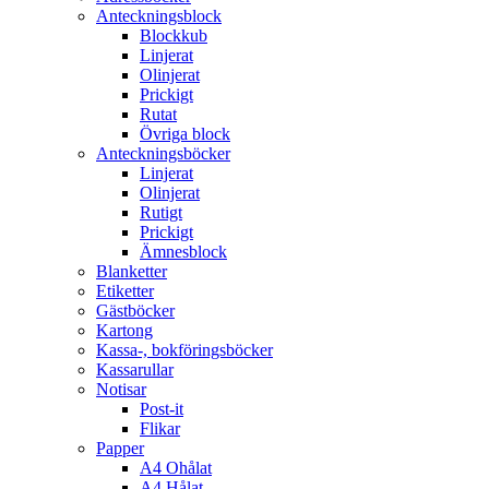
Anteckningsblock
Blockkub
Linjerat
Olinjerat
Prickigt
Rutat
Övriga block
Anteckningsböcker
Linjerat
Olinjerat
Rutigt
Prickigt
Ämnesblock
Blanketter
Etiketter
Gästböcker
Kartong
Kassa-, bokföringsböcker
Kassarullar
Notisar
Post-it
Flikar
Papper
A4 Ohålat
A4 Hålat