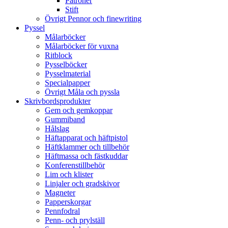
Patroner
Stift
Övrigt Pennor och finewriting
Pyssel
Målarböcker
Målarböcker för vuxna
Ritblock
Pysselböcker
Pysselmaterial
Specialpapper
Övrigt Måla och pyssla
Skrivbordsprodukter
Gem och gemkoppar
Gummiband
Hålslag
Häftapparat och häftpistol
Häftklammer och tillbehör
Häftmassa och fästkuddar
Konferenstillbehör
Lim och klister
Linjaler och gradskivor
Magneter
Papperskorgar
Pennfodral
Penn- och prylställ