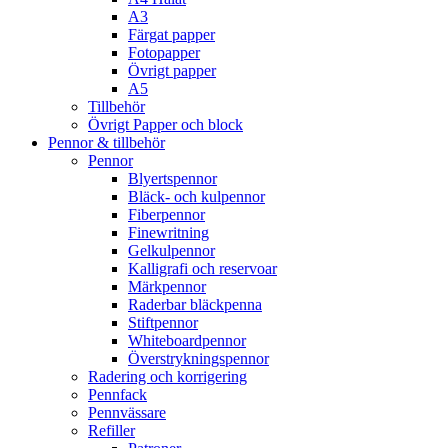
A3
Färgat papper
Fotopapper
Övrigt papper
A5
Tillbehör
Övrigt Papper och block
Pennor & tillbehör
Pennor
Blyertspennor
Bläck- och kulpennor
Fiberpennor
Finewritning
Gelkulpennor
Kalligrafi och reservoar
Märkpennor
Raderbar bläckpenna
Stiftpennor
Whiteboardpennor
Överstrykningspennor
Radering och korrigering
Pennfack
Pennvässare
Refiller