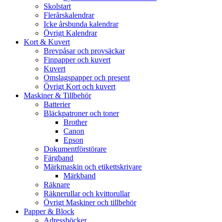
Skolstart
Flerårskalendrar
Icke årsbunda kalendrar
Övrigt Kalendrar
Kort & Kuvert
Brevpåsar och provsäckar
Finpapper och kuvert
Kuvert
Omslagspapper och present
Övrigt Kort och kuvert
Maskiner & Tillbehör
Batterier
Bläckpatroner och toner
Brother
Canon
Epson
Dokumentförstörare
Färgband
Märkmaskin och etikettskrivare
Märkband
Räknare
Räknerullar och kvittorullar
Övrigt Maskiner och tillbehör
Papper & Block
Adressböcker