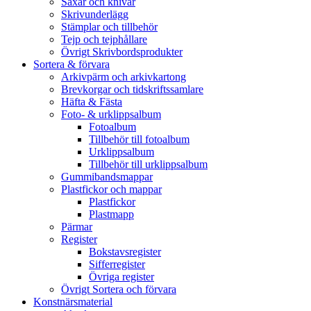
Saxar och knivar
Skrivunderlägg
Stämplar och tillbehör
Tejp och tejphållare
Övrigt Skrivbordsprodukter
Sortera & förvara
Arkivpärm och arkivkartong
Brevkorgar och tidskriftssamlare
Häfta & Fästa
Foto- & urklippsalbum
Fotoalbum
Tillbehör till fotoalbum
Urklippsalbum
Tillbehör till urklippsalbum
Gummibandsmappar
Plastfickor och mappar
Plastfickor
Plastmapp
Pärmar
Register
Bokstavsregister
Sifferregister
Övriga register
Övrigt Sortera och förvara
Konstnärsmaterial