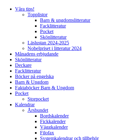
Våra tips!
Topplistor
Barn & ungdomslitteratur
Facklitteratur
Pocket
Skönlitteratur
Läslustan 2024-2025
Nobelpriset i litteratur 2024
Månadens erbjudande
Skönlitteratur
Deckare
Facklitteratur
Böcker på engelska
Barn & Ungdom
Faktaböcker Barn & Ungdom
Pocket
Storpocket
Kalendrar
Årsbundet
Bordskalender
Fickkalender
Väggkalender
Filofax
Systemkalendrar och tillbehör