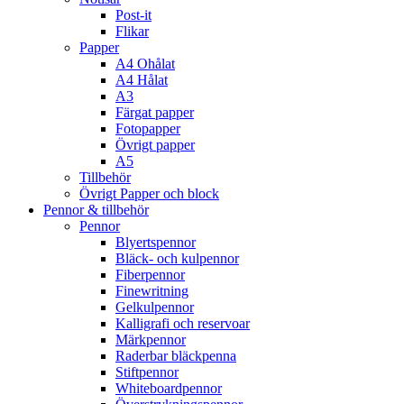
Post-it
Flikar
Papper
A4 Ohålat
A4 Hålat
A3
Färgat papper
Fotopapper
Övrigt papper
A5
Tillbehör
Övrigt Papper och block
Pennor & tillbehör
Pennor
Blyertspennor
Bläck- och kulpennor
Fiberpennor
Finewritning
Gelkulpennor
Kalligrafi och reservoar
Märkpennor
Raderbar bläckpenna
Stiftpennor
Whiteboardpennor