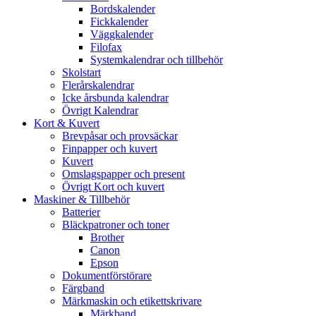
Bordskalender
Fickkalender
Väggkalender
Filofax
Systemkalendrar och tillbehör
Skolstart
Flerårskalendrar
Icke årsbunda kalendrar
Övrigt Kalendrar
Kort & Kuvert
Brevpåsar och provsäckar
Finpapper och kuvert
Kuvert
Omslagspapper och present
Övrigt Kort och kuvert
Maskiner & Tillbehör
Batterier
Bläckpatroner och toner
Brother
Canon
Epson
Dokumentförstörare
Färgband
Märkmaskin och etikettskrivare
Märkband