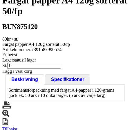
Färgat papper A4 120g sorterat
50/fp
BUN875120
80
kr
/ st.
Färgat papper A4 120g sorterat 50/fp
Artikelnummer:
7391587990574
Enhet:
st.
Lagerstatus:
I lager
St:
Lägg i varukorg
Beskrivning
Specifikationer
Sortimentsförpackning med färgat A4-papper i 120-grams
tjocklek. 50 ark i 10 olika färger. (5 ark av varje färg).
Tillbaka