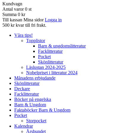
Kundvagn
Antal varor
0
st
Summa
0 kr
Till kassan
Mina sidor
Logga in
500 kr kvar till fri frakt.
Våra tips!
Topplistor
Barn & ungdomslitteratur
Facklitteratur
Pocket
Skönlitteratur
Läslustan 2024-2025
Nobelpriset i litteratur 2024
Månadens erbjudande
Skönlitteratur
Deckare
Facklitteratur
Böcker på engelska
Barn & Ungdom
Faktaböcker Barn & Ungdom
Pocket
Storpocket
Kalendrar
Årsbundet