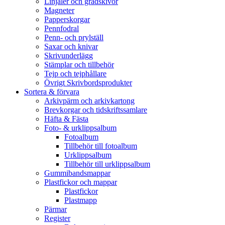
Linjaler och gradskivor
Magneter
Papperskorgar
Pennfodral
Penn- och prylställ
Saxar och knivar
Skrivunderlägg
Stämplar och tillbehör
Tejp och tejphållare
Övrigt Skrivbordsprodukter
Sortera & förvara
Arkivpärm och arkivkartong
Brevkorgar och tidskriftssamlare
Häfta & Fästa
Foto- & urklippsalbum
Fotoalbum
Tillbehör till fotoalbum
Urklippsalbum
Tillbehör till urklippsalbum
Gummibandsmappar
Plastfickor och mappar
Plastfickor
Plastmapp
Pärmar
Register