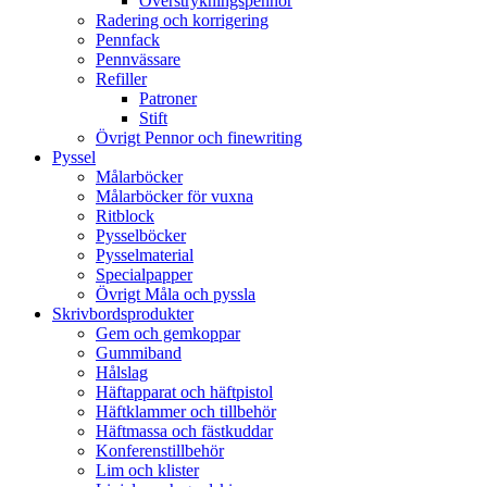
Överstrykningspennor
Radering och korrigering
Pennfack
Pennvässare
Refiller
Patroner
Stift
Övrigt Pennor och finewriting
Pyssel
Målarböcker
Målarböcker för vuxna
Ritblock
Pysselböcker
Pysselmaterial
Specialpapper
Övrigt Måla och pyssla
Skrivbordsprodukter
Gem och gemkoppar
Gummiband
Hålslag
Häftapparat och häftpistol
Häftklammer och tillbehör
Häftmassa och fästkuddar
Konferenstillbehör
Lim och klister