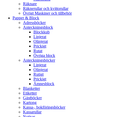
Räknare
Räknerullar och kvittorullar
Övrigt Maskiner och tillbehör
Papper & Block
Adressböcker
Anteckningsblock
Blockkub
Linjerat
Olinjerat
Prickigt
Rutat
Övriga block
Anteckningsböcker
Linjerat
Olinjerat
Rutigt
Prickigt
Ämnesblock
Blanketter
Etiketter
Gästböcker
Kartong
Kassa-, bokföringsböcker
Kassarullar
Notisar