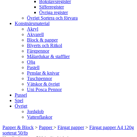
Bokstavsregister
Sifferregister
Övriga register
Övrigt Sortera och förvara
Konstnärsmaterial
Akryl
Akvarell
Block & papper
Blyerts och Ritkol
Färgpennor
Målardukar & stafflier
Olja
Pastell
Penslar & knivar
Tuschpennor
Vätskor & övrigt
Uni Posca Pennor
Pussel
Spel
Övrigt
Jordglob
Vattenflaskor
Papper & Block
>
Papper
>
Färgat papper
>
Färgat papper A4 120g
sorterat 50/fp