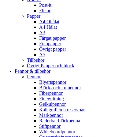
Post-it
Flikar
Papper
A4 Ohålat
A4 Hålat
A3
Färgat papper
Fotopapper
Övrigt papper
A5
Tillbehör
Övrigt Papper och block
Pennor & tillbehör
Pennor
Blyertspennor
Bläck- och kulpennor
Fiberpennor
Finewritning
Gelkulpennor
Kalligrafi och reservoar
Märkpennor
Raderbar bläckpenna
Stiftpennor
Whiteboardpennor