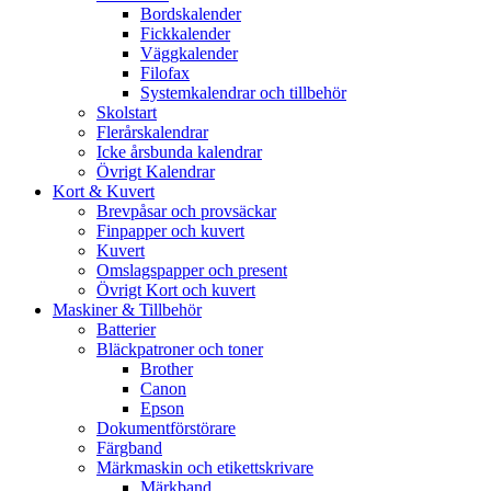
Bordskalender
Fickkalender
Väggkalender
Filofax
Systemkalendrar och tillbehör
Skolstart
Flerårskalendrar
Icke årsbunda kalendrar
Övrigt Kalendrar
Kort & Kuvert
Brevpåsar och provsäckar
Finpapper och kuvert
Kuvert
Omslagspapper och present
Övrigt Kort och kuvert
Maskiner & Tillbehör
Batterier
Bläckpatroner och toner
Brother
Canon
Epson
Dokumentförstörare
Färgband
Märkmaskin och etikettskrivare
Märkband