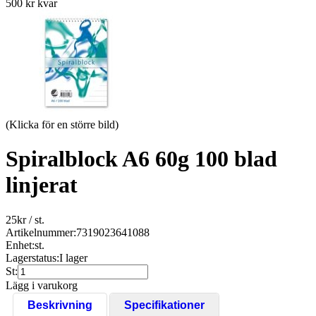
500 kr kvar
(Klicka för en större bild)
Spiralblock A6 60g 100 blad
linjerat
25
kr
/ st.
Artikelnummer:
7319023641088
Enhet:
st.
Lagerstatus:
I lager
St:
Lägg i varukorg
Beskrivning
Specifikationer