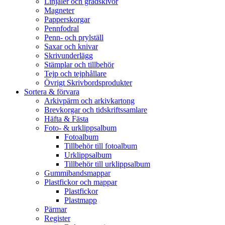
Linjaler och gradskivor
Magneter
Papperskorgar
Pennfodral
Penn- och prylställ
Saxar och knivar
Skrivunderlägg
Stämplar och tillbehör
Tejp och tejphållare
Övrigt Skrivbordsprodukter
Sortera & förvara
Arkivpärm och arkivkartong
Brevkorgar och tidskriftssamlare
Häfta & Fästa
Foto- & urklippsalbum
Fotoalbum
Tillbehör till fotoalbum
Urklippsalbum
Tillbehör till urklippsalbum
Gummibandsmappar
Plastfickor och mappar
Plastfickor
Plastmapp
Pärmar
Register