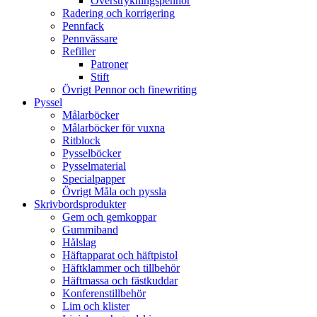
Överstrykningspennor
Radering och korrigering
Pennfack
Pennvässare
Refiller
Patroner
Stift
Övrigt Pennor och finewriting
Pyssel
Målarböcker
Målarböcker för vuxna
Ritblock
Pysselböcker
Pysselmaterial
Specialpapper
Övrigt Måla och pyssla
Skrivbordsprodukter
Gem och gemkoppar
Gummiband
Hålslag
Häftapparat och häftpistol
Häftklammer och tillbehör
Häftmassa och fästkuddar
Konferenstillbehör
Lim och klister