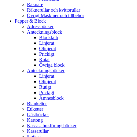
Räknare
Räknerullar och kvittorullar
Övrigt Maskiner och tillbehör
Papper & Block
Adressböcker
Anteckningsblock
Blockkub
Linjerat
Olinjerat
Prickigt
Rutat
Övriga block
Anteckningsböcker
Linjerat
Olinjerat
Rutigt
Prickigt
Ämnesblock
Blanketter
Etiketter
Gästböcker
Kartong
Kassa-, bokföringsböcker
Kassarullar
Notisar