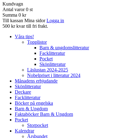
Kundvagn
Antal varor
0
st
Summa
0 kr
Till kassan
Mina sidor
Logga in
500 kr kvar till fri frakt.
Våra tips!
Topplistor
Barn & ungdomslitteratur
Facklitteratur
Pocket
Skönlitteratur
Läslustan 2024-2025
Nobelpriset i litteratur 2024
Månadens erbjudande
Skönlitteratur
Deckare
Facklitteratur
Böcker på engelska
Barn & Ungdom
Faktaböcker Barn & Ungdom
Pocket
Storpocket
Kalendrar
Årsbundet