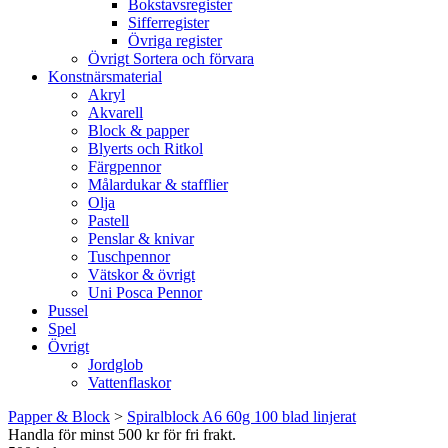
Bokstavsregister
Sifferregister
Övriga register
Övrigt Sortera och förvara
Konstnärsmaterial
Akryl
Akvarell
Block & papper
Blyerts och Ritkol
Färgpennor
Målardukar & stafflier
Olja
Pastell
Penslar & knivar
Tuschpennor
Vätskor & övrigt
Uni Posca Pennor
Pussel
Spel
Övrigt
Jordglob
Vattenflaskor
Papper & Block
>
Spiralblock A6 60g 100 blad linjerat
Handla för minst 500 kr för fri frakt.