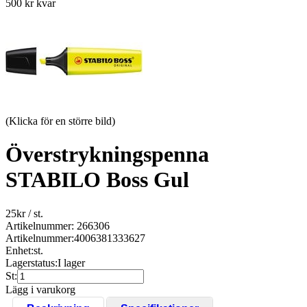
500 kr kvar
(Klicka för en större bild)
Överstrykningspenna
STABILO Boss Gul
25
kr
/ st.
Artikelnummer: 266306
Artikelnummer:
4006381333627
Enhet:
st.
Lagerstatus:
I lager
St:
Lägg i varukorg