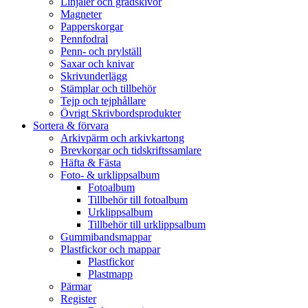
Linjaler och gradskivor
Magneter
Papperskorgar
Pennfodral
Penn- och prylställ
Saxar och knivar
Skrivunderlägg
Stämplar och tillbehör
Tejp och tejphållare
Övrigt Skrivbordsprodukter
Sortera & förvara
Arkivpärm och arkivkartong
Brevkorgar och tidskriftssamlare
Häfta & Fästa
Foto- & urklippsalbum
Fotoalbum
Tillbehör till fotoalbum
Urklippsalbum
Tillbehör till urklippsalbum
Gummibandsmappar
Plastfickor och mappar
Plastfickor
Plastmapp
Pärmar
Register