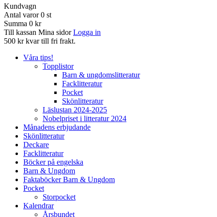
Kundvagn
Antal varor
0
st
Summa
0 kr
Till kassan
Mina sidor
Logga in
500 kr kvar till fri frakt.
Våra tips!
Topplistor
Barn & ungdomslitteratur
Facklitteratur
Pocket
Skönlitteratur
Läslustan 2024-2025
Nobelpriset i litteratur 2024
Månadens erbjudande
Skönlitteratur
Deckare
Facklitteratur
Böcker på engelska
Barn & Ungdom
Faktaböcker Barn & Ungdom
Pocket
Storpocket
Kalendrar
Årsbundet