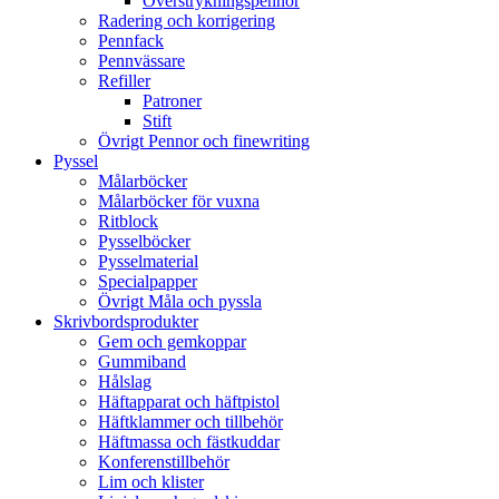
Överstrykningspennor
Radering och korrigering
Pennfack
Pennvässare
Refiller
Patroner
Stift
Övrigt Pennor och finewriting
Pyssel
Målarböcker
Målarböcker för vuxna
Ritblock
Pysselböcker
Pysselmaterial
Specialpapper
Övrigt Måla och pyssla
Skrivbordsprodukter
Gem och gemkoppar
Gummiband
Hålslag
Häftapparat och häftpistol
Häftklammer och tillbehör
Häftmassa och fästkuddar
Konferenstillbehör
Lim och klister