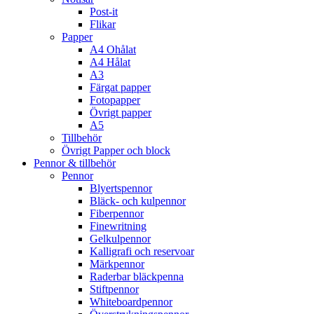
Post-it
Flikar
Papper
A4 Ohålat
A4 Hålat
A3
Färgat papper
Fotopapper
Övrigt papper
A5
Tillbehör
Övrigt Papper och block
Pennor & tillbehör
Pennor
Blyertspennor
Bläck- och kulpennor
Fiberpennor
Finewritning
Gelkulpennor
Kalligrafi och reservoar
Märkpennor
Raderbar bläckpenna
Stiftpennor
Whiteboardpennor