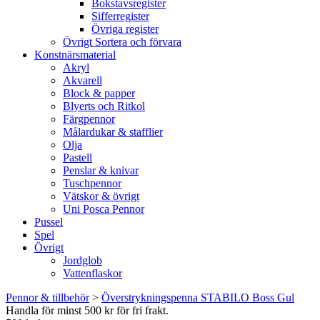
Bokstavsregister
Sifferregister
Övriga register
Övrigt Sortera och förvara
Konstnärsmaterial
Akryl
Akvarell
Block & papper
Blyerts och Ritkol
Färgpennor
Målardukar & stafflier
Olja
Pastell
Penslar & knivar
Tuschpennor
Vätskor & övrigt
Uni Posca Pennor
Pussel
Spel
Övrigt
Jordglob
Vattenflaskor
Pennor & tillbehör
>
Överstrykningspenna STABILO Boss Gul
Handla för minst 500 kr för fri frakt.