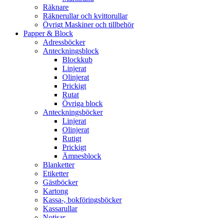
Räknare
Räknerullar och kvittorullar
Övrigt Maskiner och tillbehör
Papper & Block
Adressböcker
Anteckningsblock
Blockkub
Linjerat
Olinjerat
Prickigt
Rutat
Övriga block
Anteckningsböcker
Linjerat
Olinjerat
Rutigt
Prickigt
Ämnesblock
Blanketter
Etiketter
Gästböcker
Kartong
Kassa-, bokföringsböcker
Kassarullar
Notisar