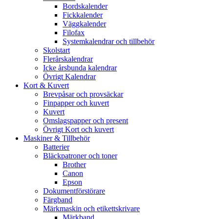
Bordskalender
Fickkalender
Väggkalender
Filofax
Systemkalendrar och tillbehör
Skolstart
Flerårskalendrar
Icke årsbunda kalendrar
Övrigt Kalendrar
Kort & Kuvert
Brevpåsar och provsäckar
Finpapper och kuvert
Kuvert
Omslagspapper och present
Övrigt Kort och kuvert
Maskiner & Tillbehör
Batterier
Bläckpatroner och toner
Brother
Canon
Epson
Dokumentförstörare
Färgband
Märkmaskin och etikettskrivare
Märkband