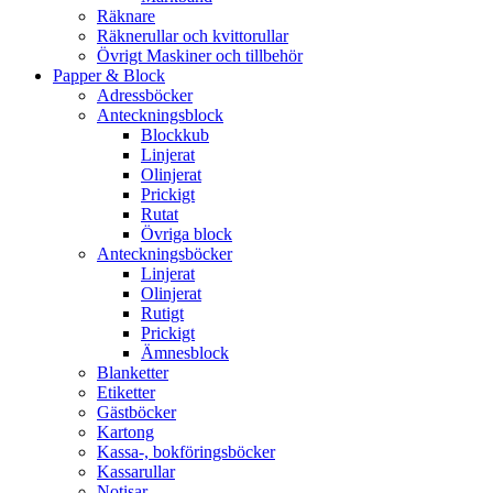
Räknare
Räknerullar och kvittorullar
Övrigt Maskiner och tillbehör
Papper & Block
Adressböcker
Anteckningsblock
Blockkub
Linjerat
Olinjerat
Prickigt
Rutat
Övriga block
Anteckningsböcker
Linjerat
Olinjerat
Rutigt
Prickigt
Ämnesblock
Blanketter
Etiketter
Gästböcker
Kartong
Kassa-, bokföringsböcker
Kassarullar
Notisar