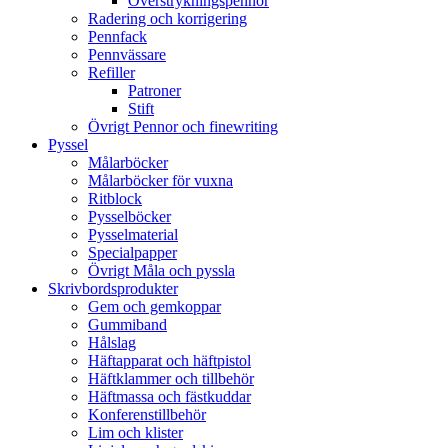
Överstrykningspennor
Radering och korrigering
Pennfack
Pennvässare
Refiller
Patroner
Stift
Övrigt Pennor och finewriting
Pyssel
Målarböcker
Målarböcker för vuxna
Ritblock
Pysselböcker
Pysselmaterial
Specialpapper
Övrigt Måla och pyssla
Skrivbordsprodukter
Gem och gemkoppar
Gummiband
Hålslag
Häftapparat och häftpistol
Häftklammer och tillbehör
Häftmassa och fästkuddar
Konferenstillbehör
Lim och klister