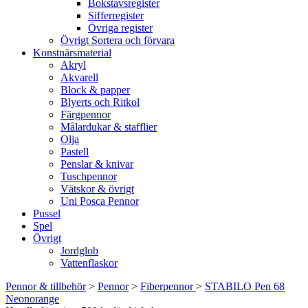
Bokstavsregister
Sifferregister
Övriga register
Övrigt Sortera och förvara
Konstnärsmaterial
Akryl
Akvarell
Block & papper
Blyerts och Ritkol
Färgpennor
Målardukar & stafflier
Olja
Pastell
Penslar & knivar
Tuschpennor
Vätskor & övrigt
Uni Posca Pennor
Pussel
Spel
Övrigt
Jordglob
Vattenflaskor
Pennor & tillbehör
>
Pennor
>
Fiberpennor
>
STABILO Pen 68
Neonorange