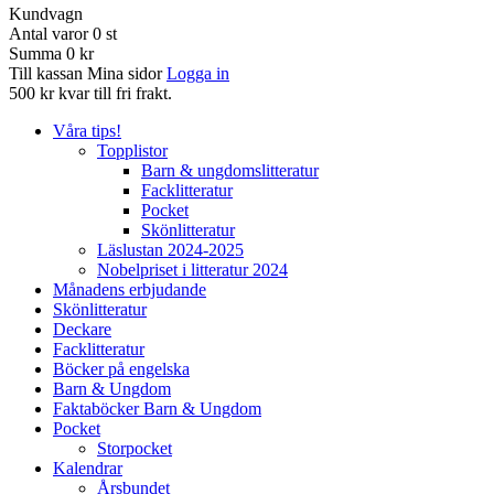
Kundvagn
Antal varor
0
st
Summa
0 kr
Till kassan
Mina sidor
Logga in
500 kr kvar till fri frakt.
Våra tips!
Topplistor
Barn & ungdomslitteratur
Facklitteratur
Pocket
Skönlitteratur
Läslustan 2024-2025
Nobelpriset i litteratur 2024
Månadens erbjudande
Skönlitteratur
Deckare
Facklitteratur
Böcker på engelska
Barn & Ungdom
Faktaböcker Barn & Ungdom
Pocket
Storpocket
Kalendrar
Årsbundet