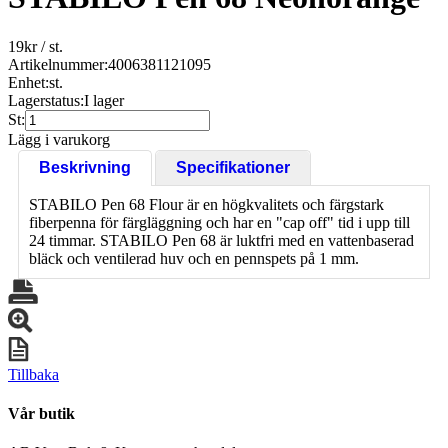
19
kr
/ st.
Artikelnummer:
4006381121095
Enhet:
st.
Lagerstatus:
I lager
St:
Lägg i varukorg
Beskrivning
Specifikationer
STABILO Pen 68 Flour är en högkvalitets och färgstark
fiberpenna för färgläggning och har en "cap off" tid i upp till
24 timmar. STABILO Pen 68 är luktfri med en vattenbaserad
bläck och ventilerad huv och en pennspets på 1 mm.
Tillbaka
Vår butik