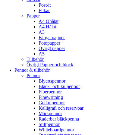
Post-it
Flikar
Papper
A4 Ohålat
A4 Hålat
A3
Färgat papper
Fotopapper
Övrigt papper
A5
Tillbehör
Övrigt Papper och block
Pennor & tillbehör
Pennor
Blyertspennor
Bläck- och kulpennor
Fiberpennor
Finewritning
Gelkulpennor
Kalligrafi och reservoar
Märkpennor
Raderbar bläckpenna
Stiftpennor
Whiteboardpennor