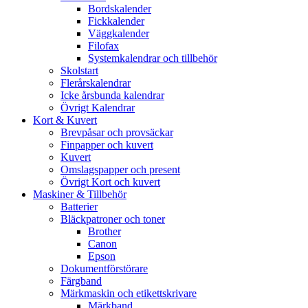
Bordskalender
Fickkalender
Väggkalender
Filofax
Systemkalendrar och tillbehör
Skolstart
Flerårskalendrar
Icke årsbunda kalendrar
Övrigt Kalendrar
Kort & Kuvert
Brevpåsar och provsäckar
Finpapper och kuvert
Kuvert
Omslagspapper och present
Övrigt Kort och kuvert
Maskiner & Tillbehör
Batterier
Bläckpatroner och toner
Brother
Canon
Epson
Dokumentförstörare
Färgband
Märkmaskin och etikettskrivare
Märkband