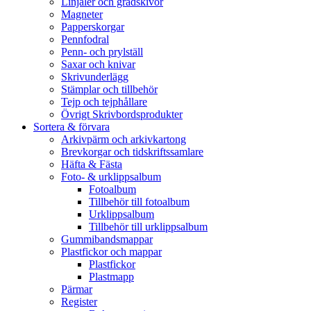
Linjaler och gradskivor
Magneter
Papperskorgar
Pennfodral
Penn- och prylställ
Saxar och knivar
Skrivunderlägg
Stämplar och tillbehör
Tejp och tejphållare
Övrigt Skrivbordsprodukter
Sortera & förvara
Arkivpärm och arkivkartong
Brevkorgar och tidskriftssamlare
Häfta & Fästa
Foto- & urklippsalbum
Fotoalbum
Tillbehör till fotoalbum
Urklippsalbum
Tillbehör till urklippsalbum
Gummibandsmappar
Plastfickor och mappar
Plastfickor
Plastmapp
Pärmar
Register