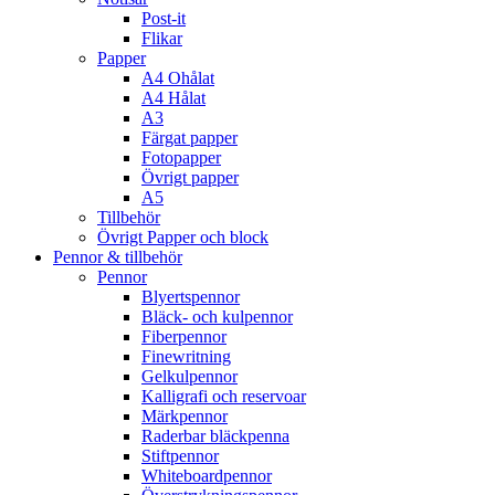
Post-it
Flikar
Papper
A4 Ohålat
A4 Hålat
A3
Färgat papper
Fotopapper
Övrigt papper
A5
Tillbehör
Övrigt Papper och block
Pennor & tillbehör
Pennor
Blyertspennor
Bläck- och kulpennor
Fiberpennor
Finewritning
Gelkulpennor
Kalligrafi och reservoar
Märkpennor
Raderbar bläckpenna
Stiftpennor
Whiteboardpennor