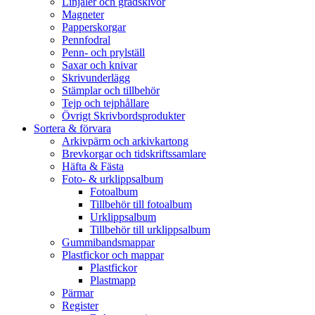
Linjaler och gradskivor
Magneter
Papperskorgar
Pennfodral
Penn- och prylställ
Saxar och knivar
Skrivunderlägg
Stämplar och tillbehör
Tejp och tejphållare
Övrigt Skrivbordsprodukter
Sortera & förvara
Arkivpärm och arkivkartong
Brevkorgar och tidskriftssamlare
Häfta & Fästa
Foto- & urklippsalbum
Fotoalbum
Tillbehör till fotoalbum
Urklippsalbum
Tillbehör till urklippsalbum
Gummibandsmappar
Plastfickor och mappar
Plastfickor
Plastmapp
Pärmar
Register