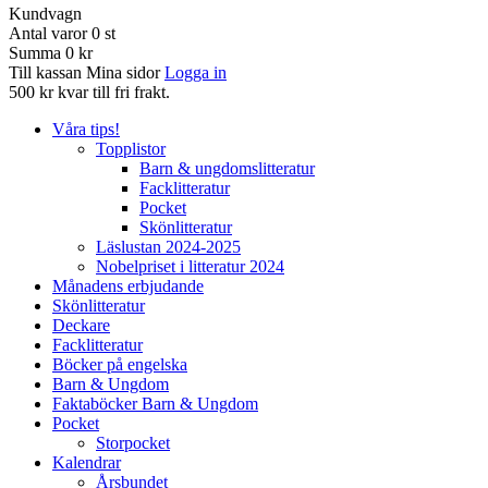
Kundvagn
Antal varor
0
st
Summa
0 kr
Till kassan
Mina sidor
Logga in
500 kr kvar till fri frakt.
Våra tips!
Topplistor
Barn & ungdomslitteratur
Facklitteratur
Pocket
Skönlitteratur
Läslustan 2024-2025
Nobelpriset i litteratur 2024
Månadens erbjudande
Skönlitteratur
Deckare
Facklitteratur
Böcker på engelska
Barn & Ungdom
Faktaböcker Barn & Ungdom
Pocket
Storpocket
Kalendrar
Årsbundet