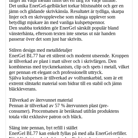
färger att välja mellan finns det en färg för varje tillfälle.
Det unika EnerGel-gelbläcket torkar blixtsnabbt och ger en
jämn och glidande skrivkänsla. Resultatet är tydliga, skarpa
linjer och en skrivupplevelse som många upplever som
betydligt mjukare än med vanliga kulspetspennor.
Den snabba torktiden gör EnerGel särskilt populär bland
vänsterhänta, eftersom texten inte smetas ut när handen
passerar över det som just har skrivits.
Stilren design med metalldetaljer
EnerGel BL77 har ett stilrent och modernt utseende. Kroppen
är tillverkad av plast i matt silver och i skrivfärgen. Den
kombineras med tryckmekanism, clip och spets i metall, vilket
ger pennan ett elegant och professionellt uttryck.
Själva kulspetsen är tillverkad av volframkarbid, som är ett
extremt slitstarkt material som bidrar till en stabil och jämn
bläckleverans.
Tillverkad av återvunnet material
Pennan är tillverkad av 57 % återvunnen plast (pre-
consumer). Procentsatsen är beräknad utifrån produktens
totala vikt exklusive patron och bläck.
Släng inte pennan, byt refill i stället
EnerGel BL77 kan enkelt fyllas på med alla EnerGel-refiller.