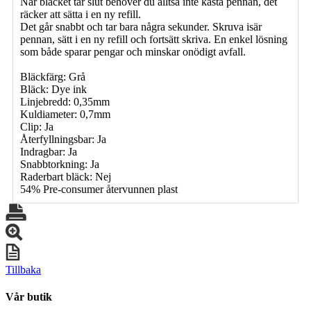
När bläcket tar slut behöver du alltså inte kasta pennan, det
räcker att sätta i en ny refill.
Det går snabbt och tar bara några sekunder. Skruva isär
pennan, sätt i en ny refill och fortsätt skriva. En enkel lösning
som både sparar pengar och minskar onödigt avfall.
Bläckfärg: Grå
Bläck: Dye ink
Linjebredd: 0,35mm
Kuldiameter: 0,7mm
Clip: Ja
Återfyllningsbar: Ja
Indragbar: Ja
Snabbtorkning: Ja
Raderbart bläck: Nej
54% Pre-consumer återvunnen plast
Tillbaka
Vår butik