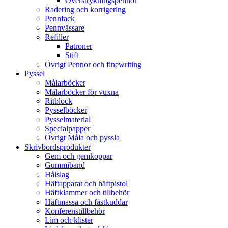
Överstrykningspennor
Radering och korrigering
Pennfack
Pennvässare
Refiller
Patroner
Stift
Övrigt Pennor och finewriting
Pyssel
Målarböcker
Målarböcker för vuxna
Ritblock
Pysselböcker
Pysselmaterial
Specialpapper
Övrigt Måla och pyssla
Skrivbordsprodukter
Gem och gemkoppar
Gummiband
Hålslag
Häftapparat och häftpistol
Häftklammer och tillbehör
Häftmassa och fästkuddar
Konferenstillbehör
Lim och klister