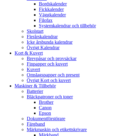
Bordskalender
Fickkalender
Väggkalender
Filofax
Systemkalendrar och tillbehör
Skolstart
Flerårskalendrar
Icke årsbunda kalendrar
Övrigt Kalendrar
Kort & Kuvert
Brevpåsar och provsäckar
Finpapper och kuvert
Kuvert
Omslagspapper och present
Övrigt Kort och kuvert
Maskiner & Tillbehör
Batterier
Bläckpatroner och toner
Brother
Canon
Epson
Dokumentförstörare
Färgband
Märkmaskin och etikettskrivare
Märkband