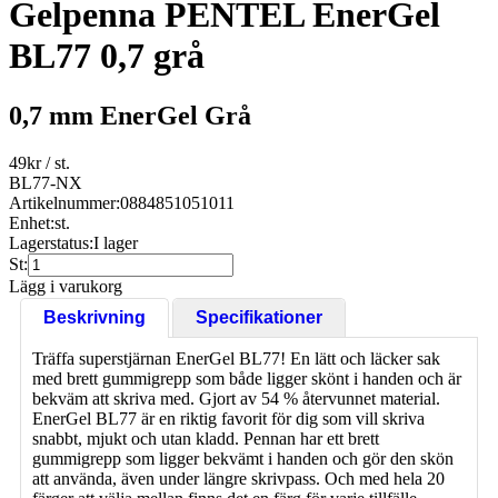
Gelpenna PENTEL EnerGel
BL77 0,7 grå
0,7 mm EnerGel Grå
49
kr
/ st.
BL77-NX
Artikelnummer:
0884851051011
Enhet:
st.
Lagerstatus:
I lager
St:
Lägg i varukorg
Beskrivning
Specifikationer
Träffa superstjärnan EnerGel BL77! En lätt och läcker sak
med brett gummigrepp som både ligger skönt i handen och är
bekväm att skriva med. Gjort av 54 % återvunnet material.
EnerGel BL77 är en riktig favorit för dig som vill skriva
snabbt, mjukt och utan kladd. Pennan har ett brett
gummigrepp som ligger bekvämt i handen och gör den skön
att använda, även under längre skrivpass. Och med hela 20