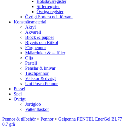
Bokstavsregister
Sifferregister
Övriga register
Övrigt Sortera och förvara
Konstnärsmaterial
Akryl
Akvarell
Block & papper
Blyerts och Ritkol
Färgpennor
Målardukar & stafflier
Olja
Pastell
Penslar & knivar
Tuschpennor
Vätskor & övrigt
Uni Posca Pennor
Pussel
Spel
Övrigt
Jordglob
Vattenflaskor
Pennor & tillbehör
>
Pennor
>
Gelpenna PENTEL EnerGel BL77
0,7 grå