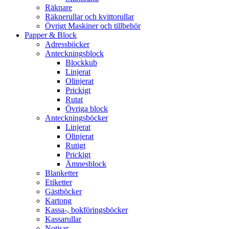
Räknare
Räknerullar och kvittorullar
Övrigt Maskiner och tillbehör
Papper & Block
Adressböcker
Anteckningsblock
Blockkub
Linjerat
Olinjerat
Prickigt
Rutat
Övriga block
Anteckningsböcker
Linjerat
Olinjerat
Rutigt
Prickigt
Ämnesblock
Blanketter
Etiketter
Gästböcker
Kartong
Kassa-, bokföringsböcker
Kassarullar
Notisar