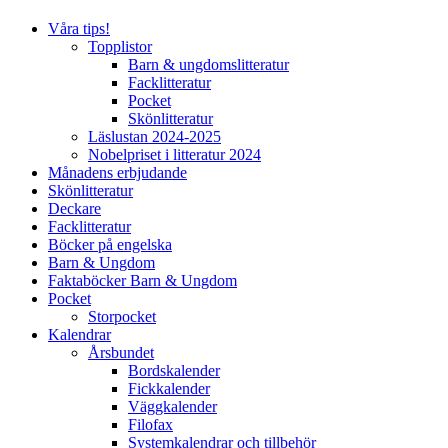
Våra tips!
Topplistor
Barn & ungdomslitteratur
Facklitteratur
Pocket
Skönlitteratur
Läslustan 2024-2025
Nobelpriset i litteratur 2024
Månadens erbjudande
Skönlitteratur
Deckare
Facklitteratur
Böcker på engelska
Barn & Ungdom
Faktaböcker Barn & Ungdom
Pocket
Storpocket
Kalendrar
Årsbundet
Bordskalender
Fickkalender
Väggkalender
Filofax
Systemkalendrar och tillbehör