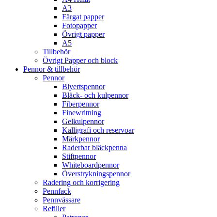
A3
Färgat papper
Fotopapper
Övrigt papper
A5
Tillbehör
Övrigt Papper och block
Pennor & tillbehör
Pennor
Blyertspennor
Bläck- och kulpennor
Fiberpennor
Finewritning
Gelkulpennor
Kalligrafi och reservoar
Märkpennor
Raderbar bläckpenna
Stiftpennor
Whiteboardpennor
Överstrykningspennor
Radering och korrigering
Pennfack
Pennvässare
Refiller