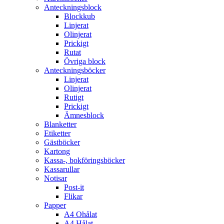
Anteckningsblock
Blockkub
Linjerat
Olinjerat
Prickigt
Rutat
Övriga block
Anteckningsböcker
Linjerat
Olinjerat
Rutigt
Prickigt
Ämnesblock
Blanketter
Etiketter
Gästböcker
Kartong
Kassa-, bokföringsböcker
Kassarullar
Notisar
Post-it
Flikar
Papper
A4 Ohålat
A4 Hålat