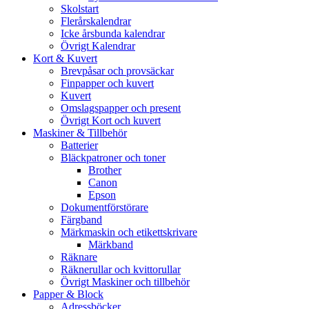
Skolstart
Flerårskalendrar
Icke årsbunda kalendrar
Övrigt Kalendrar
Kort & Kuvert
Brevpåsar och provsäckar
Finpapper och kuvert
Kuvert
Omslagspapper och present
Övrigt Kort och kuvert
Maskiner & Tillbehör
Batterier
Bläckpatroner och toner
Brother
Canon
Epson
Dokumentförstörare
Färgband
Märkmaskin och etikettskrivare
Märkband
Räknare
Räknerullar och kvittorullar
Övrigt Maskiner och tillbehör
Papper & Block
Adressböcker