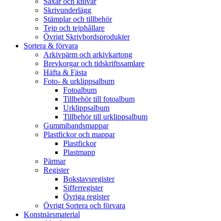
Saxar och knivar
Skrivunderlägg
Stämplar och tillbehör
Tejp och tejphållare
Övrigt Skrivbordsprodukter
Sortera & förvara
Arkivpärm och arkivkartong
Brevkorgar och tidskriftssamlare
Häfta & Fästa
Foto- & urklippsalbum
Fotoalbum
Tillbehör till fotoalbum
Urklippsalbum
Tillbehör till urklippsalbum
Gummibandsmappar
Plastfickor och mappar
Plastfickor
Plastmapp
Pärmar
Register
Bokstavsregister
Sifferregister
Övriga register
Övrigt Sortera och förvara
Konstnärsmaterial