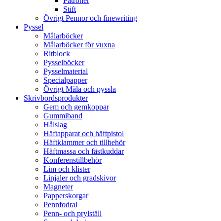
Patroner
Stift
Övrigt Pennor och finewriting
Pyssel
Målarböcker
Målarböcker för vuxna
Ritblock
Pysselböcker
Pysselmaterial
Specialpapper
Övrigt Måla och pyssla
Skrivbordsprodukter
Gem och gemkoppar
Gummiband
Hålslag
Häftapparat och häftpistol
Häftklammer och tillbehör
Häftmassa och fästkuddar
Konferenstillbehör
Lim och klister
Linjaler och gradskivor
Magneter
Papperskorgar
Pennfodral
Penn- och prylställ