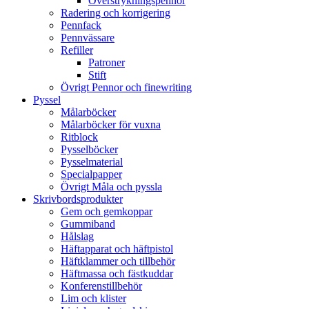
Överstrykningspennor
Radering och korrigering
Pennfack
Pennvässare
Refiller
Patroner
Stift
Övrigt Pennor och finewriting
Pyssel
Målarböcker
Målarböcker för vuxna
Ritblock
Pysselböcker
Pysselmaterial
Specialpapper
Övrigt Måla och pyssla
Skrivbordsprodukter
Gem och gemkoppar
Gummiband
Hålslag
Häftapparat och häftpistol
Häftklammer och tillbehör
Häftmassa och fästkuddar
Konferenstillbehör
Lim och klister