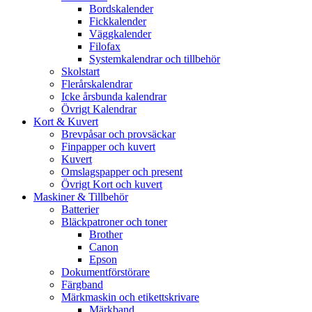
Bordskalender
Fickkalender
Väggkalender
Filofax
Systemkalendrar och tillbehör
Skolstart
Flerårskalendrar
Icke årsbunda kalendrar
Övrigt Kalendrar
Kort & Kuvert
Brevpåsar och provsäckar
Finpapper och kuvert
Kuvert
Omslagspapper och present
Övrigt Kort och kuvert
Maskiner & Tillbehör
Batterier
Bläckpatroner och toner
Brother
Canon
Epson
Dokumentförstörare
Färgband
Märkmaskin och etikettskrivare
Märkband