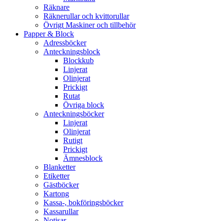
Räknare
Räknerullar och kvittorullar
Övrigt Maskiner och tillbehör
Papper & Block
Adressböcker
Anteckningsblock
Blockkub
Linjerat
Olinjerat
Prickigt
Rutat
Övriga block
Anteckningsböcker
Linjerat
Olinjerat
Rutigt
Prickigt
Ämnesblock
Blanketter
Etiketter
Gästböcker
Kartong
Kassa-, bokföringsböcker
Kassarullar
Notisar