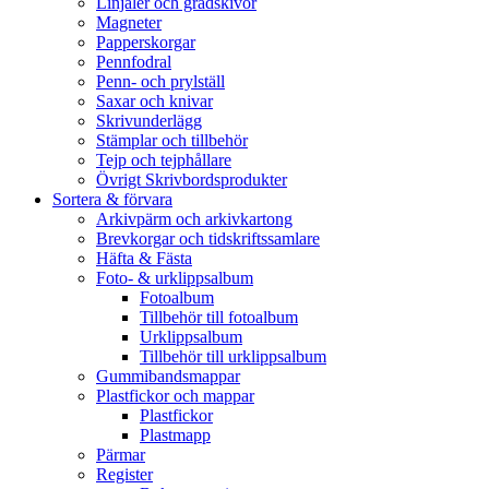
Linjaler och gradskivor
Magneter
Papperskorgar
Pennfodral
Penn- och prylställ
Saxar och knivar
Skrivunderlägg
Stämplar och tillbehör
Tejp och tejphållare
Övrigt Skrivbordsprodukter
Sortera & förvara
Arkivpärm och arkivkartong
Brevkorgar och tidskriftssamlare
Häfta & Fästa
Foto- & urklippsalbum
Fotoalbum
Tillbehör till fotoalbum
Urklippsalbum
Tillbehör till urklippsalbum
Gummibandsmappar
Plastfickor och mappar
Plastfickor
Plastmapp
Pärmar
Register