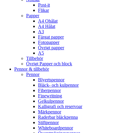
Post-it
Flikar
Papper
A4 Ohålat
A4 Hålat
A3
Färgat papper
Fotopapper
Övrigt papper
A5
Tillbehör
Övrigt Papper och block
Pennor & tillbehör
Pennor
Blyertspennor
Bläck- och kulpennor
Fiberpennor
Finewritning
Gelkulpennor
Kalligrafi och reservoar
Märkpennor
Raderbar bläckpenna
Stiftpennor
Whiteboardpennor