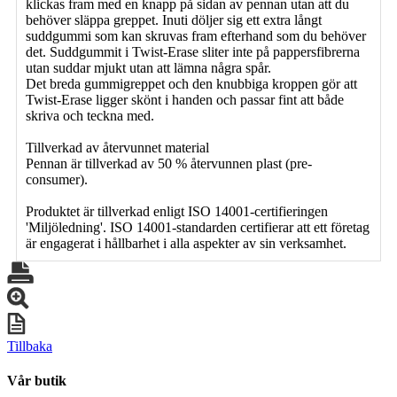
klickas fram med en knapp på sidan av pennan utan att du
behöver släppa greppet. Inuti döljer sig ett extra långt
suddgummi som kan skruvas fram efterhand som du behöver
det. Suddgummit i Twist-Erase sliter inte på pappersfibrerna
utan suddar mjukt utan att lämna några spår.
Det breda gummigreppet och den knubbiga kroppen gör att
Twist-Erase ligger skönt i handen och passar fint att både
skriva och teckna med.
Tillverkad av återvunnet material
Pennan är tillverkad av 50 % återvunnen plast (pre-
consumer).
Produktet är tillverkad enligt ISO 14001-certifieringen
'Miljöledning'. ISO 14001-standarden certifierar att ett företag
är engagerat i hållbarhet i alla aspekter av sin verksamhet.
Tillbaka
Vår butik