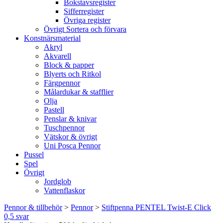
Bokstavsregister
Sifferregister
Övriga register
Övrigt Sortera och förvara
Konstnärsmaterial
Akryl
Akvarell
Block & papper
Blyerts och Ritkol
Färgpennor
Målardukar & stafflier
Olja
Pastell
Penslar & knivar
Tuschpennor
Vätskor & övrigt
Uni Posca Pennor
Pussel
Spel
Övrigt
Jordglob
Vattenflaskor
Pennor & tillbehör
>
Pennor
>
Stiftpenna PENTEL Twist-E Click
0,5 svar