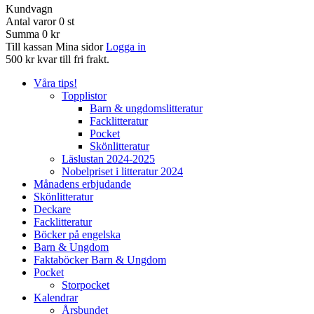
Kundvagn
Antal varor
0
st
Summa
0 kr
Till kassan
Mina sidor
Logga in
500 kr kvar till fri frakt.
Våra tips!
Topplistor
Barn & ungdomslitteratur
Facklitteratur
Pocket
Skönlitteratur
Läslustan 2024-2025
Nobelpriset i litteratur 2024
Månadens erbjudande
Skönlitteratur
Deckare
Facklitteratur
Böcker på engelska
Barn & Ungdom
Faktaböcker Barn & Ungdom
Pocket
Storpocket
Kalendrar
Årsbundet