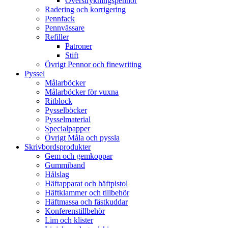
Överstrykningspennor
Radering och korrigering
Pennfack
Pennvässare
Refiller
Patroner
Stift
Övrigt Pennor och finewriting
Pyssel
Målarböcker
Målarböcker för vuxna
Ritblock
Pysselböcker
Pysselmaterial
Specialpapper
Övrigt Måla och pyssla
Skrivbordsprodukter
Gem och gemkoppar
Gummiband
Hålslag
Häftapparat och häftpistol
Häftklammer och tillbehör
Häftmassa och fästkuddar
Konferenstillbehör
Lim och klister