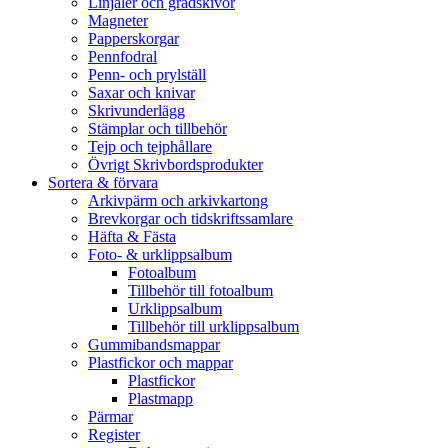
Linjaler och gradskivor
Magneter
Papperskorgar
Pennfodral
Penn- och prylställ
Saxar och knivar
Skrivunderlägg
Stämplar och tillbehör
Tejp och tejphållare
Övrigt Skrivbordsprodukter
Sortera & förvara
Arkivpärm och arkivkartong
Brevkorgar och tidskriftssamlare
Häfta & Fästa
Foto- & urklippsalbum
Fotoalbum
Tillbehör till fotoalbum
Urklippsalbum
Tillbehör till urklippsalbum
Gummibandsmappar
Plastfickor och mappar
Plastfickor
Plastmapp
Pärmar
Register