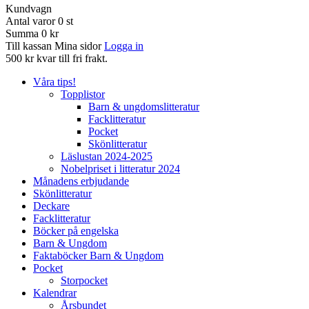
Kundvagn
Antal varor
0
st
Summa
0 kr
Till kassan
Mina sidor
Logga in
500 kr kvar till fri frakt.
Våra tips!
Topplistor
Barn & ungdomslitteratur
Facklitteratur
Pocket
Skönlitteratur
Läslustan 2024-2025
Nobelpriset i litteratur 2024
Månadens erbjudande
Skönlitteratur
Deckare
Facklitteratur
Böcker på engelska
Barn & Ungdom
Faktaböcker Barn & Ungdom
Pocket
Storpocket
Kalendrar
Årsbundet