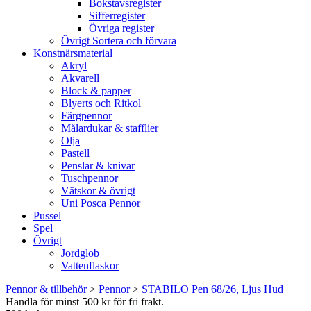
Bokstavsregister
Sifferregister
Övriga register
Övrigt Sortera och förvara
Konstnärsmaterial
Akryl
Akvarell
Block & papper
Blyerts och Ritkol
Färgpennor
Målardukar & stafflier
Olja
Pastell
Penslar & knivar
Tuschpennor
Vätskor & övrigt
Uni Posca Pennor
Pussel
Spel
Övrigt
Jordglob
Vattenflaskor
Pennor & tillbehör
>
Pennor
>
STABILO Pen 68/26, Ljus Hud
Handla för minst 500 kr för fri frakt.