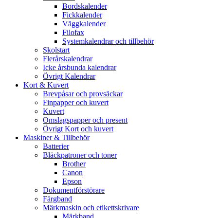
Bordskalender
Fickkalender
Väggkalender
Filofax
Systemkalendrar och tillbehör
Skolstart
Flerårskalendrar
Icke årsbunda kalendrar
Övrigt Kalendrar
Kort & Kuvert
Brevpåsar och provsäckar
Finpapper och kuvert
Kuvert
Omslagspapper och present
Övrigt Kort och kuvert
Maskiner & Tillbehör
Batterier
Bläckpatroner och toner
Brother
Canon
Epson
Dokumentförstörare
Färgband
Märkmaskin och etikettskrivare
Märkband