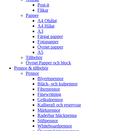
Post-it
Flikar
Papper
A4 Ohålat
A4 Hålat
A3
Färgat papper
Fotopapper
Övrigt papper
A5
Tillbehör
Övrigt Papper och block
Pennor & tillbehör
Pennor
Blyertspennor
Bläck- och kulpennor
Fiberpennor
Finewritning
Gelkulpennor
Kalligrafi och reservoar
Märkpennor
Raderbar bläckpenna
Stiftpennor
Whiteboardpennor