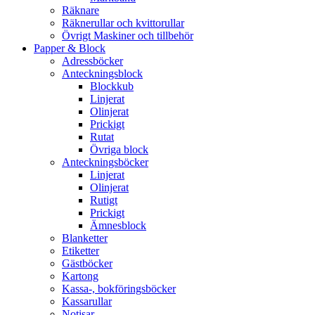
Räknare
Räknerullar och kvittorullar
Övrigt Maskiner och tillbehör
Papper & Block
Adressböcker
Anteckningsblock
Blockkub
Linjerat
Olinjerat
Prickigt
Rutat
Övriga block
Anteckningsböcker
Linjerat
Olinjerat
Rutigt
Prickigt
Ämnesblock
Blanketter
Etiketter
Gästböcker
Kartong
Kassa-, bokföringsböcker
Kassarullar
Notisar