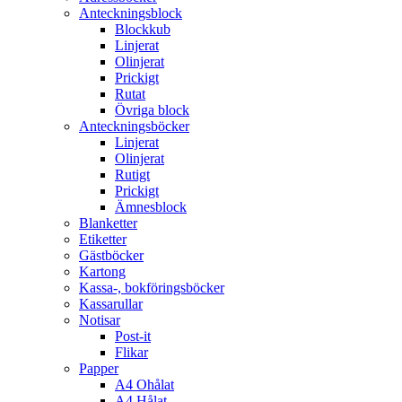
Anteckningsblock
Blockkub
Linjerat
Olinjerat
Prickigt
Rutat
Övriga block
Anteckningsböcker
Linjerat
Olinjerat
Rutigt
Prickigt
Ämnesblock
Blanketter
Etiketter
Gästböcker
Kartong
Kassa-, bokföringsböcker
Kassarullar
Notisar
Post-it
Flikar
Papper
A4 Ohålat
A4 Hålat