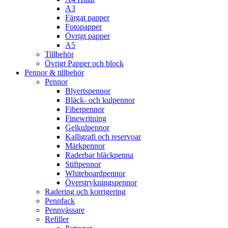
A3
Färgat papper
Fotopapper
Övrigt papper
A5
Tillbehör
Övrigt Papper och block
Pennor & tillbehör
Pennor
Blyertspennor
Bläck- och kulpennor
Fiberpennor
Finewritning
Gelkulpennor
Kalligrafi och reservoar
Märkpennor
Raderbar bläckpenna
Stiftpennor
Whiteboardpennor
Överstrykningspennor
Radering och korrigering
Pennfack
Pennvässare
Refiller