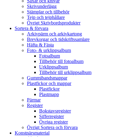
Saxar och knivar
Skrivunderlägg
Stämplar och tillbehör
Tejp och tejphållare
Övrigt Skrivbordsprodukter
Sortera & förvara
Arkivpärm och arkivkartong
Brevkorgar och tidskriftssamlare
Häfta & Fästa
Foto- & urklippsalbum
Fotoalbum
Tillbehör till fotoalbum
Urklippsalbum
Tillbehör till urklippsalbum
Gummibandsmappar
Plastfickor och mappar
Plastfickor
Plastmapp
Pärmar
Register
Bokstavsregister
Sifferregister
Övriga register
Övrigt Sortera och förvara
Konstnärsmaterial