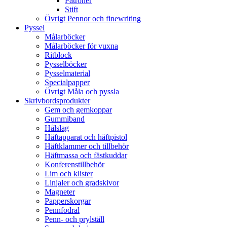
Patroner
Stift
Övrigt Pennor och finewriting
Pyssel
Målarböcker
Målarböcker för vuxna
Ritblock
Pysselböcker
Pysselmaterial
Specialpapper
Övrigt Måla och pyssla
Skrivbordsprodukter
Gem och gemkoppar
Gummiband
Hålslag
Häftapparat och häftpistol
Häftklammer och tillbehör
Häftmassa och fästkuddar
Konferenstillbehör
Lim och klister
Linjaler och gradskivor
Magneter
Papperskorgar
Pennfodral
Penn- och prylställ