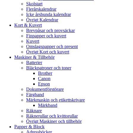
Skolstart
Flerårskalendrar
Icke årsbunda kalendrar
Övrigt Kalendrar
Kort & Kuvert
Brevpåsar och provsäckar
Finpapper och kuvert
Kuvert
Omslagspapper och present
Övrigt Kort och kuvert
Maskiner & Tillbehör
Batterier
Bläckpatroner och toner
Brother
Canon
Epson
Dokumentförstörare
Färgband
Märkmaskin och etikettskrivare
Märkband
Räknare
Räknerullar och kvittorullar
Övrigt Maskiner och tillbehör
Papper & Block
Adressböcker