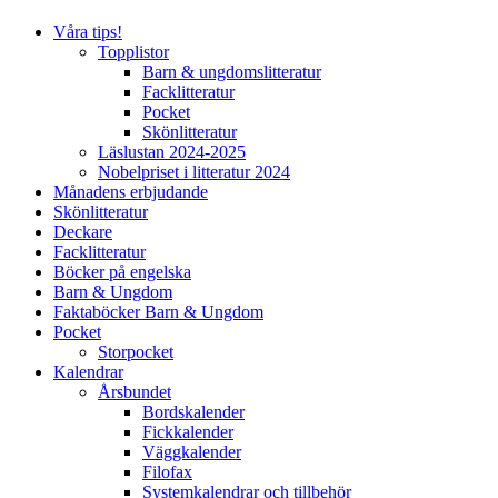
Våra tips!
Topplistor
Barn & ungdomslitteratur
Facklitteratur
Pocket
Skönlitteratur
Läslustan 2024-2025
Nobelpriset i litteratur 2024
Månadens erbjudande
Skönlitteratur
Deckare
Facklitteratur
Böcker på engelska
Barn & Ungdom
Faktaböcker Barn & Ungdom
Pocket
Storpocket
Kalendrar
Årsbundet
Bordskalender
Fickkalender
Väggkalender
Filofax
Systemkalendrar och tillbehör