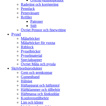
Överstrykningspennor
Radering och korrigering
Pennfack
Pennvässare
Refiller
Patroner
Stift
Övrigt Pennor och finewriting
Pyssel
Målarböcker
Målarböcker för vuxna
Ritblock
Pysselböcker
Pysselmaterial
Specialpapper
Övrigt Måla och pyssla
Skrivbordsprodukter
Gem och gemkoppar
Gummiband
Hålslag
Häftapparat och häftpistol
Häftklammer och tillbehör
Häftmassa och fästkuddar
Konferenstillbehör
Lim och klister