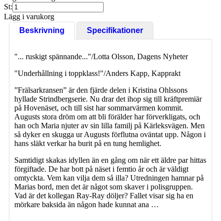
St:
Lägg i varukorg
Beskrivning
Specifikationer
"... ruskigt spännande..."/Lotta Olsson, Dagens Nyheter
"Underhållning i toppklass!"/Anders Kapp, Kapprakt
”Frälsarkransen” är den fjärde delen i Kristina Ohlssons
hyllade Strindbergserie. Nu drar det ihop sig till kräftpremiär
på Hovenäset, och till sist har sommarvärmen kommit.
Augusts stora dröm om att bli förälder har förverkligats, och
han och Maria njuter av sin lilla familj på Kärleksvägen. Men
så dyker en skugga ur Augusts förflutna oväntat upp. Någon i
hans släkt verkar ha burit på en tung hemlighet.
Samtidigt skakas idyllen än en gång om när ett äldre par hittas
förgiftade. De har bott på näset i femtio år och är väldigt
omtyckta. Vem kan vilja dem så illa? Utredningen hamnar på
Marias bord, men det är något som skaver i polisgruppen.
Vad är det kollegan Ray-Ray döljer? Fallet visar sig ha en
mörkare baksida än någon hade kunnat ana …