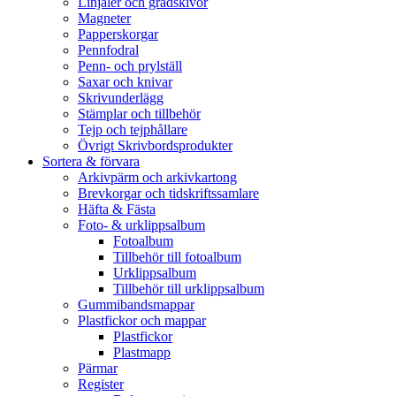
Linjaler och gradskivor
Magneter
Papperskorgar
Pennfodral
Penn- och prylställ
Saxar och knivar
Skrivunderlägg
Stämplar och tillbehör
Tejp och tejphållare
Övrigt Skrivbordsprodukter
Sortera & förvara
Arkivpärm och arkivkartong
Brevkorgar och tidskriftssamlare
Häfta & Fästa
Foto- & urklippsalbum
Fotoalbum
Tillbehör till fotoalbum
Urklippsalbum
Tillbehör till urklippsalbum
Gummibandsmappar
Plastfickor och mappar
Plastfickor
Plastmapp
Pärmar
Register