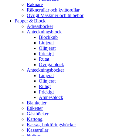
Räknare
Räknerullar och kvittorullar
Övrigt Maskiner och tillbehör
Papper & Block
Adressböcker
Anteckningsblock
Blockkub
Linjerat
Olinjerat
Prickigt
Rutat
Övriga block
Anteckningsböcker
Linjerat
Olinjerat
Rutigt
Prickigt
Ämnesblock
Blanketter
Etiketter
Gästböcker
Kartong
Kassa-, bokföringsböcker
Kassarullar
Notisar