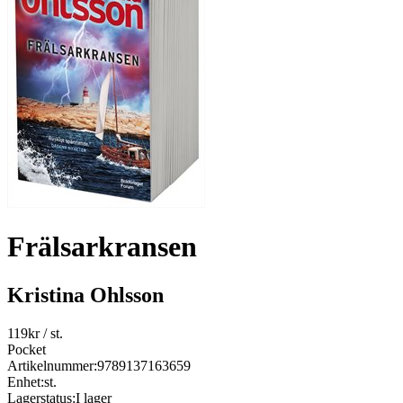
Frälsarkransen
Kristina Ohlsson
119
kr
/ st.
Pocket
Artikelnummer:
9789137163659
Enhet:
st.
Lagerstatus:
I lager