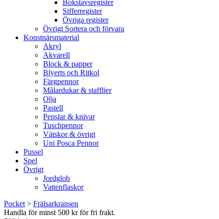
Bokstavsregister
Sifferregister
Övriga register
Övrigt Sortera och förvara
Konstnärsmaterial
Akryl
Akvarell
Block & papper
Blyerts och Ritkol
Färgpennor
Målardukar & stafflier
Olja
Pastell
Penslar & knivar
Tuschpennor
Vätskor & övrigt
Uni Posca Pennor
Pussel
Spel
Övrigt
Jordglob
Vattenflaskor
Pocket
>
Frälsarkransen
Handla för minst 500 kr för fri frakt.