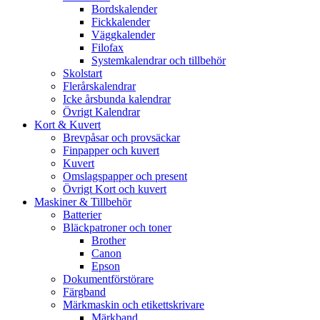
Bordskalender
Fickkalender
Väggkalender
Filofax
Systemkalendrar och tillbehör
Skolstart
Flerårskalendrar
Icke årsbunda kalendrar
Övrigt Kalendrar
Kort & Kuvert
Brevpåsar och provsäckar
Finpapper och kuvert
Kuvert
Omslagspapper och present
Övrigt Kort och kuvert
Maskiner & Tillbehör
Batterier
Bläckpatroner och toner
Brother
Canon
Epson
Dokumentförstörare
Färgband
Märkmaskin och etikettskrivare
Märkband