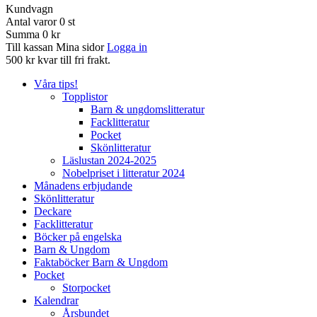
Kundvagn
Antal varor
0
st
Summa
0 kr
Till kassan
Mina sidor
Logga in
500 kr kvar till fri frakt.
Våra tips!
Topplistor
Barn & ungdomslitteratur
Facklitteratur
Pocket
Skönlitteratur
Läslustan 2024-2025
Nobelpriset i litteratur 2024
Månadens erbjudande
Skönlitteratur
Deckare
Facklitteratur
Böcker på engelska
Barn & Ungdom
Faktaböcker Barn & Ungdom
Pocket
Storpocket
Kalendrar
Årsbundet