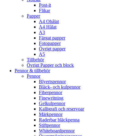
Post-it
Flikar
Papper
A4 Ohålat
A4 Hålat
A3
Färgat papper
Fotopapper
Övrigt papper
A5
Tillbehör
Övrigt Papper och block
Pennor & tillbehör
Pennor
Blyertspennor
Bläck- och kulpennor
Fiberpennor
Finewritning
Gelkulpennor
Kalligrafi och reservoar
Märkpennor
Raderbar bläckpenna
Stiftpennor
Whiteboardpennor