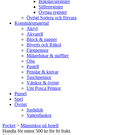
Bokstavsregister
Sifferregister
Övriga register
Övrigt Sortera och förvara
Konstnärsmaterial
Akryl
Akvarell
Block & papper
Blyerts och Ritkol
Färgpennor
Målardukar & stafflier
Olja
Pastell
Penslar & knivar
Tuschpennor
Vätskor & övrigt
Uni Posca Pennor
Pussel
Spel
Övrigt
Jordglob
Vattenflaskor
Pocket
>
Människor på hotell
Handla för minst 500 kr för fri frakt.