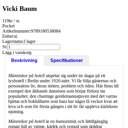
Vicki Baum
119
kr
/ st.
Pocket
Artikelnummer:
9789180538084
Enhet:
st.
Lagerstatus:
I lager
St:
Lägg i varukorg
Beskrivning
Specifikationer
Människor på hotell
utspelar sig under tre dagar på ett
lyxhotell i Berlin under 1920-talet. Vi får följa gästernas och
personalens liv, deras möten, problem och öden. Här finns till
exempel den åldrande dansösen som börjar förlora sin
popularitet, den charmige gentlemannatjuven med det varma
hjärtat och bokhållaren som bara har några få veckor kvar att
leva och som för första gången i sitt liv får uppleva kärlekens
njutning.
Människor på hotell
är en humoristisk och lättillgänglig
roman full av värme, kärlek och vemod som skildrar