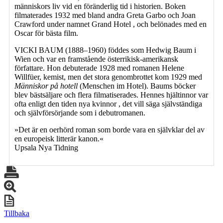
människors liv vid en föränderlig tid i historien. Boken
filmaterades 1932 med bland andra Greta Garbo och Joan
Crawford under namnet Grand Hotel , och belönades med en
Oscar för bästa film.
VICKI BAUM (1888–1960) föddes som Hedwig Baum i
Wien och var en framstående österrikisk-amerikansk
författare. Hon debuterade 1928 med romanen Helene
Willfüer, kemist, men det stora genombrottet kom 1929 med
Människor på hotell
(Menschen im Hotel). Baums böcker
blev bästsäljare och flera filmatiserades. Hennes hjältinnor var
ofta enligt den tiden nya kvinnor , det vill säga självständiga
och självförsörjande som i debutromanen.
»Det är en oerhörd roman som borde vara en självklar del av
en europeisk litterär kanon.«
Upsala Nya Tidning
Tillbaka