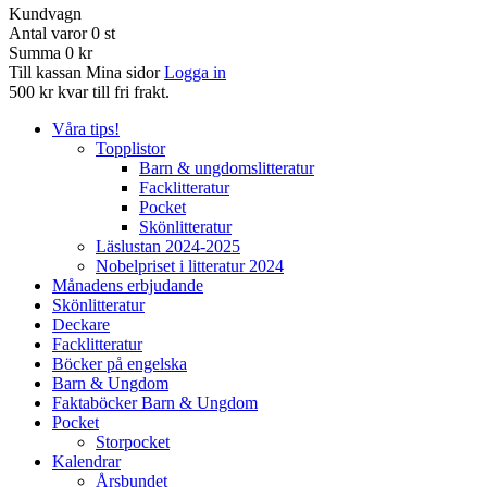
Kundvagn
Antal varor
0
st
Summa
0 kr
Till kassan
Mina sidor
Logga in
500 kr kvar till fri frakt.
Våra tips!
Topplistor
Barn & ungdomslitteratur
Facklitteratur
Pocket
Skönlitteratur
Läslustan 2024-2025
Nobelpriset i litteratur 2024
Månadens erbjudande
Skönlitteratur
Deckare
Facklitteratur
Böcker på engelska
Barn & Ungdom
Faktaböcker Barn & Ungdom
Pocket
Storpocket
Kalendrar
Årsbundet