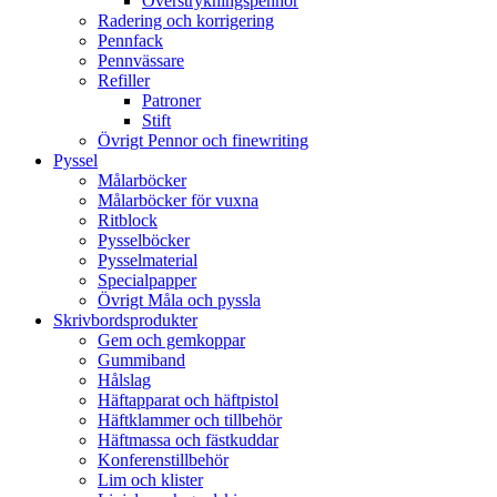
Överstrykningspennor
Radering och korrigering
Pennfack
Pennvässare
Refiller
Patroner
Stift
Övrigt Pennor och finewriting
Pyssel
Målarböcker
Målarböcker för vuxna
Ritblock
Pysselböcker
Pysselmaterial
Specialpapper
Övrigt Måla och pyssla
Skrivbordsprodukter
Gem och gemkoppar
Gummiband
Hålslag
Häftapparat och häftpistol
Häftklammer och tillbehör
Häftmassa och fästkuddar
Konferenstillbehör
Lim och klister