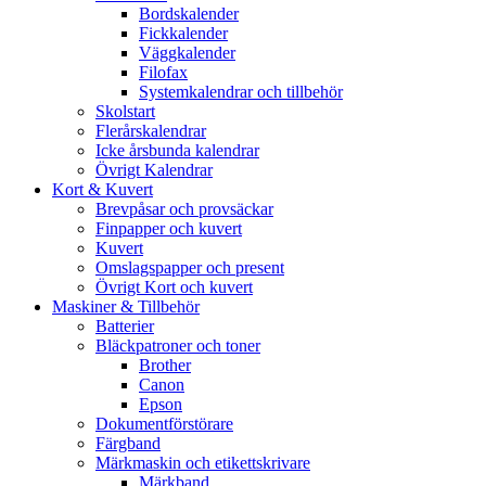
Bordskalender
Fickkalender
Väggkalender
Filofax
Systemkalendrar och tillbehör
Skolstart
Flerårskalendrar
Icke årsbunda kalendrar
Övrigt Kalendrar
Kort & Kuvert
Brevpåsar och provsäckar
Finpapper och kuvert
Kuvert
Omslagspapper och present
Övrigt Kort och kuvert
Maskiner & Tillbehör
Batterier
Bläckpatroner och toner
Brother
Canon
Epson
Dokumentförstörare
Färgband
Märkmaskin och etikettskrivare
Märkband