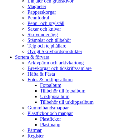
Linjaler och gradskivor
Magneter
Papperskorgar
Pennfodral
Penn- och prylställ
Saxar och knivar
Skrivunderlägg
Stämplar och tillbehör
Tejp och tejphållare
Övrigt Skrivbordsprodukter
Sortera & förvara
Arkivpärm och arkivkartong
Brevkorgar och tidskriftssamlare
Häfta & Fästa
Foto- & urklippsalbum
Fotoalbum
Tillbehör till fotoalbum
Urklippsalbum
Tillbehör till urklippsalbum
Gummibandsmappar
Plastfickor och mappar
Plastfickor
Plastmapp
Pärmar
Register