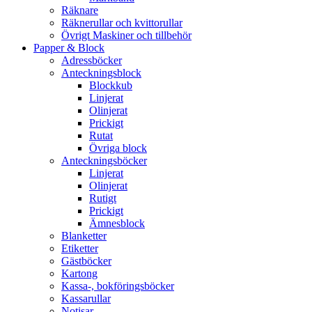
Räknare
Räknerullar och kvittorullar
Övrigt Maskiner och tillbehör
Papper & Block
Adressböcker
Anteckningsblock
Blockkub
Linjerat
Olinjerat
Prickigt
Rutat
Övriga block
Anteckningsböcker
Linjerat
Olinjerat
Rutigt
Prickigt
Ämnesblock
Blanketter
Etiketter
Gästböcker
Kartong
Kassa-, bokföringsböcker
Kassarullar
Notisar