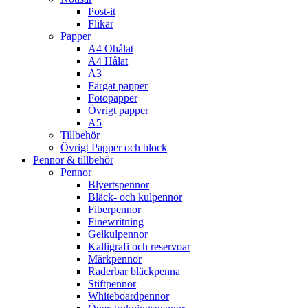
Post-it
Flikar
Papper
A4 Ohålat
A4 Hålat
A3
Färgat papper
Fotopapper
Övrigt papper
A5
Tillbehör
Övrigt Papper och block
Pennor & tillbehör
Pennor
Blyertspennor
Bläck- och kulpennor
Fiberpennor
Finewritning
Gelkulpennor
Kalligrafi och reservoar
Märkpennor
Raderbar bläckpenna
Stiftpennor
Whiteboardpennor