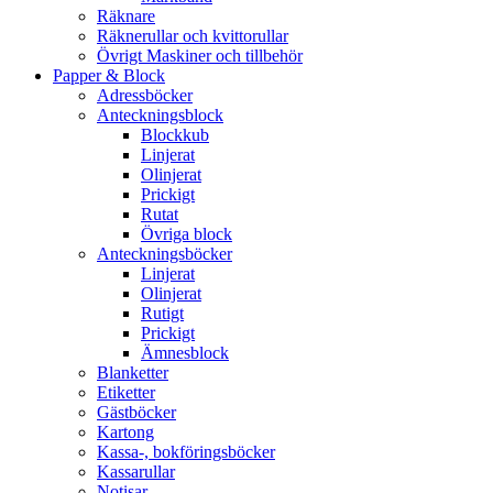
Räknare
Räknerullar och kvittorullar
Övrigt Maskiner och tillbehör
Papper & Block
Adressböcker
Anteckningsblock
Blockkub
Linjerat
Olinjerat
Prickigt
Rutat
Övriga block
Anteckningsböcker
Linjerat
Olinjerat
Rutigt
Prickigt
Ämnesblock
Blanketter
Etiketter
Gästböcker
Kartong
Kassa-, bokföringsböcker
Kassarullar
Notisar