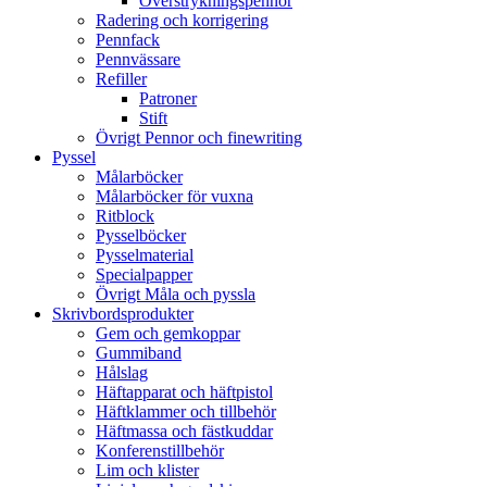
Överstrykningspennor
Radering och korrigering
Pennfack
Pennvässare
Refiller
Patroner
Stift
Övrigt Pennor och finewriting
Pyssel
Målarböcker
Målarböcker för vuxna
Ritblock
Pysselböcker
Pysselmaterial
Specialpapper
Övrigt Måla och pyssla
Skrivbordsprodukter
Gem och gemkoppar
Gummiband
Hålslag
Häftapparat och häftpistol
Häftklammer och tillbehör
Häftmassa och fästkuddar
Konferenstillbehör
Lim och klister