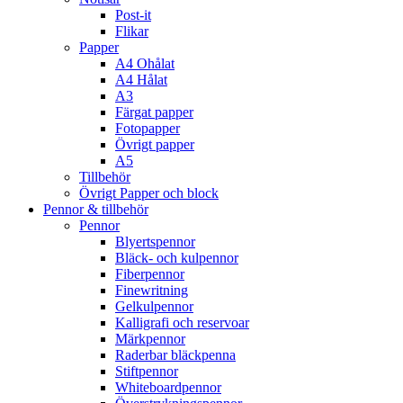
Post-it
Flikar
Papper
A4 Ohålat
A4 Hålat
A3
Färgat papper
Fotopapper
Övrigt papper
A5
Tillbehör
Övrigt Papper och block
Pennor & tillbehör
Pennor
Blyertspennor
Bläck- och kulpennor
Fiberpennor
Finewritning
Gelkulpennor
Kalligrafi och reservoar
Märkpennor
Raderbar bläckpenna
Stiftpennor
Whiteboardpennor