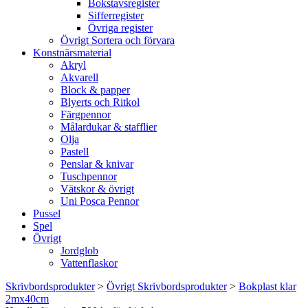
Bokstavsregister
Sifferregister
Övriga register
Övrigt Sortera och förvara
Konstnärsmaterial
Akryl
Akvarell
Block & papper
Blyerts och Ritkol
Färgpennor
Målardukar & stafflier
Olja
Pastell
Penslar & knivar
Tuschpennor
Vätskor & övrigt
Uni Posca Pennor
Pussel
Spel
Övrigt
Jordglob
Vattenflaskor
Skrivbordsprodukter
>
Övrigt Skrivbordsprodukter
>
Bokplast klar
2mx40cm