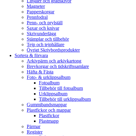
Linjaler och gradskivor
Magneter
Papperskorgar
Pennfodral
Penn- och prylställ
Saxar och knivar
Skrivunderlägg
Stämplar och tillbehör
Tejp och tejphållare
Övrigt Skrivbordsprodukter
Sortera & förvara
Arkivpärm och arkivkartong
Brevkorgar och tidskriftssamlare
Häfta & Fästa
Foto- & urklippsalbum
Fotoalbum
Tillbehör till fotoalbum
Urklippsalbum
Tillbehör till urklippsalbum
Gummibandsmappar
Plastfickor och mappar
Plastfickor
Plastmapp
Pärmar
Register