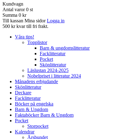
Kundvagn
Antal varor
0
st
Summa
0 kr
Till kassan
Mina sidor
Logga in
500 kr kvar till fri frakt.
Våra tips!
Topplistor
Barn & ungdomslitteratur
Facklitteratur
Pocket
Skönlitteratur
Läslustan 2024-2025
Nobelpriset i litteratur 2024
Månadens erbjudande
Skönlitteratur
Deckare
Facklitteratur
Böcker på engelska
Barn & Ungdom
Faktaböcker Barn & Ungdom
Pocket
Storpocket
Kalendrar
Årsbundet