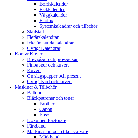
Bordskalender
Fickkalender
Väggkalender
Filofax
Systemkalendrar och tillbehör
Skolstart
Flerårskalendrar
Icke årsbunda kalendrar
Övrigt Kalendrar
Kort & Kuvert
Brevpåsar och provsäckar
Finpapper och kuvert
Kuvert
Omslagspapper och present
Övrigt Kort och kuvert
Maskiner & Tillbehör
Batterier
Bläckpatroner och toner
Brother
Canon
Epson
Dokumentförstörare
Färgband
Märkmaskin och etikettskrivare
Märkband