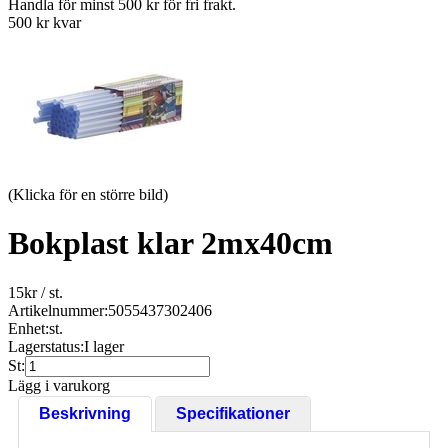
Handla för minst 500 kr för fri frakt.
500 kr kvar
(Klicka för en större bild)
Bokplast klar 2mx40cm
15
kr
/ st.
Artikelnummer:
5055437302406
Enhet:
st.
Lagerstatus:
I lager
St:
Lägg i varukorg
Beskrivning
Specifikationer