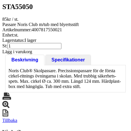
STA55050
85
kr
/ st.
Passare Noris Club m/tub med blyertsstift
Artikelnummer:
4007817550021
Enhet:
st.
Lagerstatus:
I lager
St:
Lägg i varukorg
Beskrivning
Specifikationer
Noris Club® Skolpassare. Precissionspassare för de första
cirkel-ritnings övningarna i skolan. Med trubbig säkerhets-
spets. Max. cirkel Ø ca. 300 mm. Längd 124 mm. Hårdplast-
box med hängögla. Tub med extra stift.
Tillbaka