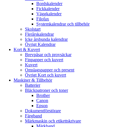
Bordskalender
Fickkalender
Väggkalender
Filofax
Systemkalendrar och tillbehör
Skolstart
Flerårskalendrar
Icke årsbunda kalendrar
Övrigt Kalendrar
Kort & Kuvert
Brevpåsar och provsäckar
Finpapper och kuvert
Kuvert
Omslagspapper och present
Övrigt Kort och kuvert
Maskiner & Tillbehör
Batterier
Bläckpatroner och toner
Brother
Canon
Epson
Dokumentförstörare
Färgband
Märkmaskin och etikettskrivare
Märkband