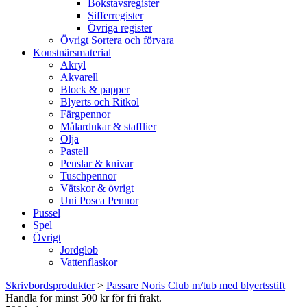
Bokstavsregister
Sifferregister
Övriga register
Övrigt Sortera och förvara
Konstnärsmaterial
Akryl
Akvarell
Block & papper
Blyerts och Ritkol
Färgpennor
Målardukar & stafflier
Olja
Pastell
Penslar & knivar
Tuschpennor
Vätskor & övrigt
Uni Posca Pennor
Pussel
Spel
Övrigt
Jordglob
Vattenflaskor
Skrivbordsprodukter
>
Passare Noris Club m/tub med blyertsstift
Handla för minst 500 kr för fri frakt.