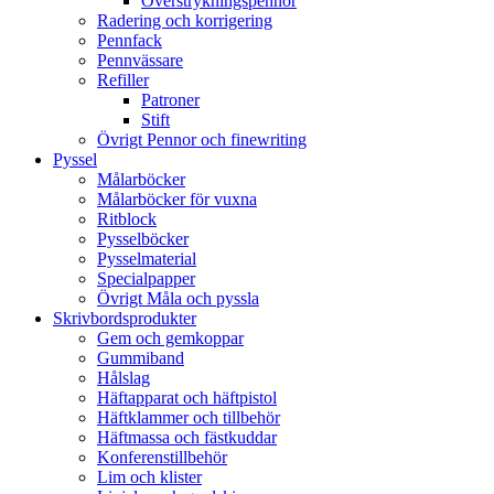
Överstrykningspennor
Radering och korrigering
Pennfack
Pennvässare
Refiller
Patroner
Stift
Övrigt Pennor och finewriting
Pyssel
Målarböcker
Målarböcker för vuxna
Ritblock
Pysselböcker
Pysselmaterial
Specialpapper
Övrigt Måla och pyssla
Skrivbordsprodukter
Gem och gemkoppar
Gummiband
Hålslag
Häftapparat och häftpistol
Häftklammer och tillbehör
Häftmassa och fästkuddar
Konferenstillbehör
Lim och klister