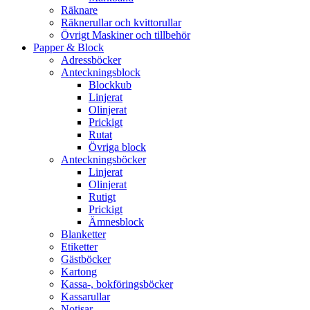
Räknare
Räknerullar och kvittorullar
Övrigt Maskiner och tillbehör
Papper & Block
Adressböcker
Anteckningsblock
Blockkub
Linjerat
Olinjerat
Prickigt
Rutat
Övriga block
Anteckningsböcker
Linjerat
Olinjerat
Rutigt
Prickigt
Ämnesblock
Blanketter
Etiketter
Gästböcker
Kartong
Kassa-, bokföringsböcker
Kassarullar
Notisar