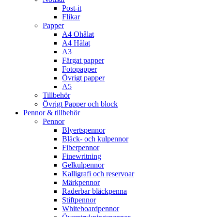
Post-it
Flikar
Papper
A4 Ohålat
A4 Hålat
A3
Färgat papper
Fotopapper
Övrigt papper
A5
Tillbehör
Övrigt Papper och block
Pennor & tillbehör
Pennor
Blyertspennor
Bläck- och kulpennor
Fiberpennor
Finewritning
Gelkulpennor
Kalligrafi och reservoar
Märkpennor
Raderbar bläckpenna
Stiftpennor
Whiteboardpennor