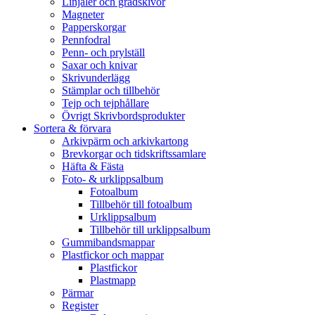
Linjaler och gradskivor
Magneter
Papperskorgar
Pennfodral
Penn- och prylställ
Saxar och knivar
Skrivunderlägg
Stämplar och tillbehör
Tejp och tejphållare
Övrigt Skrivbordsprodukter
Sortera & förvara
Arkivpärm och arkivkartong
Brevkorgar och tidskriftssamlare
Häfta & Fästa
Foto- & urklippsalbum
Fotoalbum
Tillbehör till fotoalbum
Urklippsalbum
Tillbehör till urklippsalbum
Gummibandsmappar
Plastfickor och mappar
Plastfickor
Plastmapp
Pärmar
Register