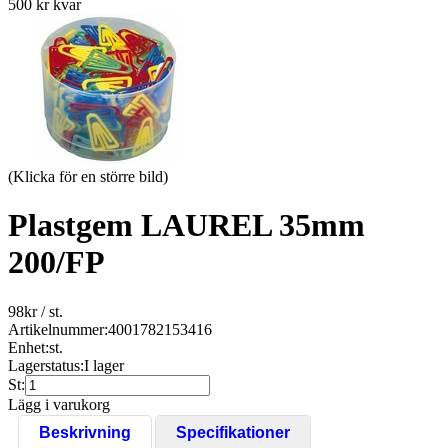
500 kr kvar
(Klicka för en större bild)
Plastgem LAUREL 35mm
200/FP
98
kr
/ st.
Artikelnummer:
4001782153416
Enhet:
st.
Lagerstatus:
I lager
St:
Lägg i varukorg
Beskrivning
Specifikationer