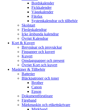
Bordskalender
Fickkalender
Väggkalender
Filofax
Systemkalendrar och tillbehör
Skolstart
Flerårskalendrar
Icke årsbunda kalendrar
Övrigt Kalendrar
Kort & Kuvert
Brevpåsar och provsäckar
Finpapper och kuvert
Kuvert
Omslagspapper och present
Övrigt Kort och kuvert
Maskiner & Tillbehör
Batterier
Bläckpatroner och toner
Brother
Canon
Epson
Dokumentförstörare
Färgband
Märkmaskin och etikettskrivare
Märkband