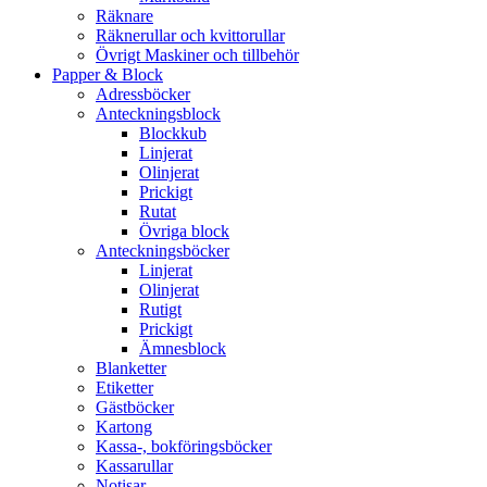
Räknare
Räknerullar och kvittorullar
Övrigt Maskiner och tillbehör
Papper & Block
Adressböcker
Anteckningsblock
Blockkub
Linjerat
Olinjerat
Prickigt
Rutat
Övriga block
Anteckningsböcker
Linjerat
Olinjerat
Rutigt
Prickigt
Ämnesblock
Blanketter
Etiketter
Gästböcker
Kartong
Kassa-, bokföringsböcker
Kassarullar
Notisar