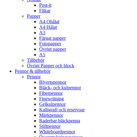
Post-it
Flikar
Papper
A4 Ohålat
A4 Hålat
A3
Färgat papper
Fotopapper
Övrigt papper
A5
Tillbehör
Övrigt Papper och block
Pennor & tillbehör
Pennor
Blyertspennor
Bläck- och kulpennor
Fiberpennor
Finewritning
Gelkulpennor
Kalligrafi och reservoar
Märkpennor
Raderbar bläckpenna
Stiftpennor
Whiteboardpennor