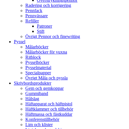
Överstrykningspennor
Radering och korrigering
Pennfack
Pennvässare
Refiller
Patroner
Stift
Övrigt Pennor och finewriting
Pyssel
Målarböcker
Målarböcker för vuxna
Ritblock
Pysselböcker
Pysselmaterial
Specialpapper
Övrigt Måla och pyssla
Skrivbordsprodukter
Gem och gemkoppar
Gummiband
Hålslag
Häftapparat och häftpistol
Häftklammer och tillbehör
Häftmassa och fästkuddar
Konferenstillbehör
Lim och klister