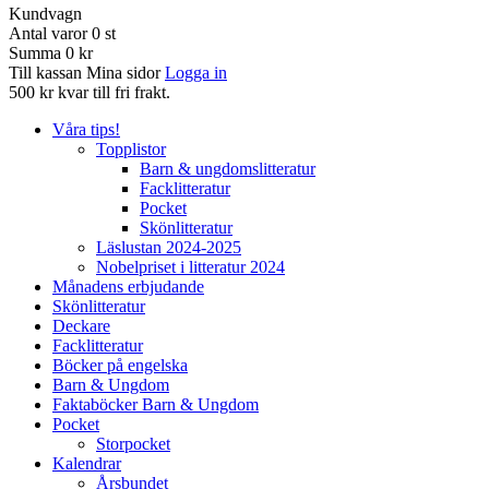
Kundvagn
Antal varor
0
st
Summa
0 kr
Till kassan
Mina sidor
Logga in
500 kr kvar till fri frakt.
Våra tips!
Topplistor
Barn & ungdomslitteratur
Facklitteratur
Pocket
Skönlitteratur
Läslustan 2024-2025
Nobelpriset i litteratur 2024
Månadens erbjudande
Skönlitteratur
Deckare
Facklitteratur
Böcker på engelska
Barn & Ungdom
Faktaböcker Barn & Ungdom
Pocket
Storpocket
Kalendrar
Årsbundet