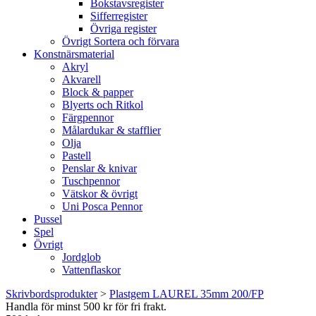
Bokstavsregister
Sifferregister
Övriga register
Övrigt Sortera och förvara
Konstnärsmaterial
Akryl
Akvarell
Block & papper
Blyerts och Ritkol
Färgpennor
Målardukar & stafflier
Olja
Pastell
Penslar & knivar
Tuschpennor
Vätskor & övrigt
Uni Posca Pennor
Pussel
Spel
Övrigt
Jordglob
Vattenflaskor
Skrivbordsprodukter
>
Plastgem LAUREL 35mm 200/FP
Handla för minst 500 kr för fri frakt.