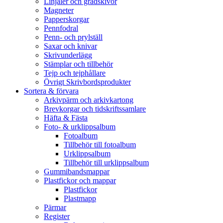
Linjaler och gradskivor
Magneter
Papperskorgar
Pennfodral
Penn- och prylställ
Saxar och knivar
Skrivunderlägg
Stämplar och tillbehör
Tejp och tejphållare
Övrigt Skrivbordsprodukter
Sortera & förvara
Arkivpärm och arkivkartong
Brevkorgar och tidskriftssamlare
Häfta & Fästa
Foto- & urklippsalbum
Fotoalbum
Tillbehör till fotoalbum
Urklippsalbum
Tillbehör till urklippsalbum
Gummibandsmappar
Plastfickor och mappar
Plastfickor
Plastmapp
Pärmar
Register