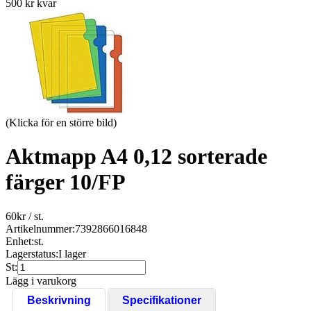
500 kr kvar
(Klicka för en större bild)
Aktmapp A4 0,12 sorterade
färger 10/FP
60
kr
/ st.
Artikelnummer:
7392866016848
Enhet:
st.
Lagerstatus:
I lager
St:
Lägg i varukorg
Beskrivning
Specifikationer