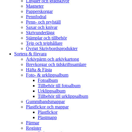
Linjaler och gradskivor
Magneter
Papperskorgar
Pennfodral
Penn- och prylställ
Saxar och knivar
Skrivunderlägg
Stämplar och tillbehör
Tejp och tejphållare
Övrigt Skrivbordsprodukter
Sortera & förvara
Arkivpärm och arkivkartong
Brevkorgar och tidskriftssamlare
Häfta & Fästa
Foto- & urklippsalbum
Fotoalbum
Tillbehör till fotoalbum
Urklippsalbum
Tillbehör till urklippsalbum
Gummibandsmappar
Plastfickor och mappar
Plastfickor
Plastmapp
Pärmar
Register