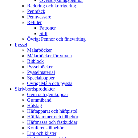
Överstrykningspennor
Radering och korrigering
Pennfack
Pennvässare
Refiller
Patroner
Stift
Övrigt Pennor och finewriting
Pyssel
Målarböcker
Målarböcker för vuxna
Ritblock
Pysselböcker
Pysselmaterial
Specialpapper
Övrigt Måla och pyssla
Skrivbordsprodukter
Gem och gemkoppar
Gummiband
Hålslag
Häftapparat och häftpistol
Häftklammer och tillbehör
Häftmassa och fästkuddar
Konferenstillbehör
Lim och klister