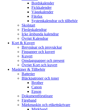
Bordskalender
Fickkalender
Väggkalender
Filofax
Systemkalendrar och tillbehör
Skolstart
Flerårskalendrar
Icke årsbunda kalendrar
Övrigt Kalendrar
Kort & Kuvert
Brevpåsar och provsäckar
Finpapper och kuvert
Kuvert
Omslagspapper och present
Övrigt Kort och kuvert
Maskiner & Tillbehör
Batterier
Bläckpatroner och toner
Brother
Canon
Epson
Dokumentförstörare
Färgband
Märkmaskin och etikettskrivare
Märkband