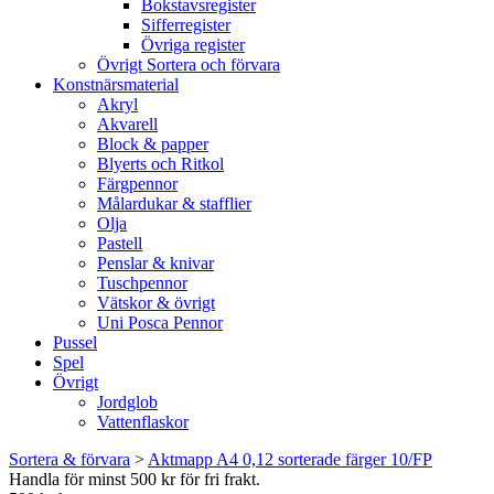
Bokstavsregister
Sifferregister
Övriga register
Övrigt Sortera och förvara
Konstnärsmaterial
Akryl
Akvarell
Block & papper
Blyerts och Ritkol
Färgpennor
Målardukar & stafflier
Olja
Pastell
Penslar & knivar
Tuschpennor
Vätskor & övrigt
Uni Posca Pennor
Pussel
Spel
Övrigt
Jordglob
Vattenflaskor
Sortera & förvara
>
Aktmapp A4 0,12 sorterade färger 10/FP
Handla för minst 500 kr för fri frakt.