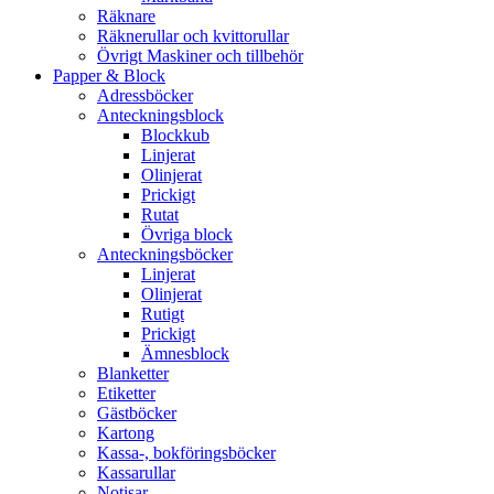
Räknare
Räknerullar och kvittorullar
Övrigt Maskiner och tillbehör
Papper & Block
Adressböcker
Anteckningsblock
Blockkub
Linjerat
Olinjerat
Prickigt
Rutat
Övriga block
Anteckningsböcker
Linjerat
Olinjerat
Rutigt
Prickigt
Ämnesblock
Blanketter
Etiketter
Gästböcker
Kartong
Kassa-, bokföringsböcker
Kassarullar
Notisar