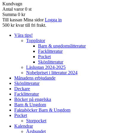
Kundvagn
Antal varor
0
st
Summa
0 kr
Till kassan
Mina sidor
Logga in
500 kr kvar till fri frakt.
Våra tips!
Topplistor
Barn & ungdomslitteratur
Facklitteratur
Pocket
Skönlitteratur
Läslustan 2024-2025
Nobelpriset i litteratur 2024
Månadens erbjudande
Skönlitteratur
Deckare
Facklitteratur
Böcker på engelska
Barn & Ungdom
Faktaböcker Barn & Ungdom
Pocket
Storpocket
Kalendrar
Årsbundet