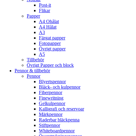
Post-it
Flikar
Papper
A4 Ohålat
A4 Hålat
A3
Färgat papper
Fotopapper
Övrigt papper
A5
Tillbehör
Övrigt Papper och block
Pennor & tillbehör
Pennor
Blyertspennor
Bläck- och kulpennor
Fiberpennor
Finewritning
Gelkulpennor
Kalligrafi och reservoar
Märkpennor
Raderbar bläckpenna
Stiftpennor
Whiteboardpennor