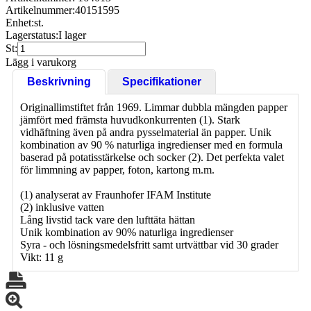
Artikelnummer:
40151595
Enhet:
st.
Lagerstatus:
I lager
St:
Lägg i varukorg
Beskrivning
Specifikationer
Originallimstiftet från 1969. Limmar dubbla mängden papper
jämfört med främsta huvudkonkurrenten (1). Stark
vidhäftning även på andra pysselmaterial än papper. Unik
kombination av 90 % naturliga ingredienser med en formula
baserad på potatisstärkelse och socker (2). Det perfekta valet
för limmning av papper, foton, kartong m.m.
(1) analyserat av Fraunhofer IFAM Institute
(2) inklusive vatten
Lång livstid tack vare den lufttäta hättan
Unik kombination av 90% naturliga ingredienser
Syra - och lösningsmedelsfritt samt urtvättbar vid 30 grader
Vikt: 11 g