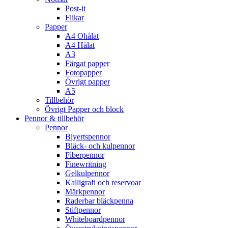
Post-it
Flikar
Papper
A4 Ohålat
A4 Hålat
A3
Färgat papper
Fotopapper
Övrigt papper
A5
Tillbehör
Övrigt Papper och block
Pennor & tillbehör
Pennor
Blyertspennor
Bläck- och kulpennor
Fiberpennor
Finewritning
Gelkulpennor
Kalligrafi och reservoar
Märkpennor
Raderbar bläckpenna
Stiftpennor
Whiteboardpennor