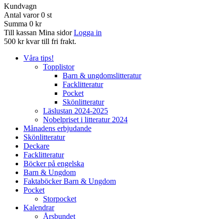
Kundvagn
Antal varor
0
st
Summa
0 kr
Till kassan
Mina sidor
Logga in
500 kr kvar till fri frakt.
Våra tips!
Topplistor
Barn & ungdomslitteratur
Facklitteratur
Pocket
Skönlitteratur
Läslustan 2024-2025
Nobelpriset i litteratur 2024
Månadens erbjudande
Skönlitteratur
Deckare
Facklitteratur
Böcker på engelska
Barn & Ungdom
Faktaböcker Barn & Ungdom
Pocket
Storpocket
Kalendrar
Årsbundet