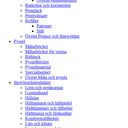
Överstrykningspennor
Radering och korrigering
Pennfack
Pennvässare
Refiller
Patroner
Stift
Övrigt Pennor och finewriting
Pyssel
Målarböcker
Målarböcker för vuxna
Ritblock
Pysselböcker
Pysselmaterial
Specialpapper
Övrigt Måla och pyssla
Skrivbordsprodukter
Gem och gemkoppar
Gummiband
Hålslag
Häftapparat och häftpistol
Häftklammer och tillbehör
Häftmassa och fästkuddar
Konferenstillbehör
Lim och klister