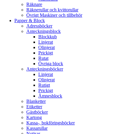
Räknare
Räknerullar och kvittorullar
Övrigt Maskiner och tillbehör
Papper & Block
Adressböcker
Anteckningsblock
Blockkub
Linjerat
Olinjerat
Prickigt
Rutat
Övriga block
Anteckningsböcker
Linjerat
Olinjerat
Rutigt
Prickigt
Ämnesblock
Blanketter
Etiketter
Gästböcker
Kartong
Kassa-, bokföringsböcker
Kassarullar
Notisar