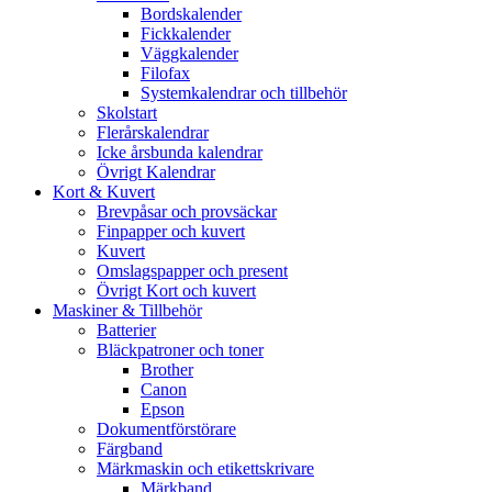
Bordskalender
Fickkalender
Väggkalender
Filofax
Systemkalendrar och tillbehör
Skolstart
Flerårskalendrar
Icke årsbunda kalendrar
Övrigt Kalendrar
Kort & Kuvert
Brevpåsar och provsäckar
Finpapper och kuvert
Kuvert
Omslagspapper och present
Övrigt Kort och kuvert
Maskiner & Tillbehör
Batterier
Bläckpatroner och toner
Brother
Canon
Epson
Dokumentförstörare
Färgband
Märkmaskin och etikettskrivare
Märkband