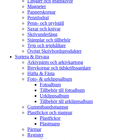
Linjaler och gradskivor
Magneter
Papperskorgar
Pennfodral
Penn- och prylställ
Saxar och knivar
Skrivunderlägg
Stämplar och tillbehör
Tejp och tejphållare
Övrigt Skrivbordsprodukter
Sortera & förvara
Arkivpärm och arkivkartong
Brevkorgar och tidskriftssamlare
Häfta & Fästa
Foto- & urklippsalbum
Fotoalbum
Tillbehör till fotoalbum
Urklippsalbum
Tillbehör till urklippsalbum
Gummibandsmappar
Plastfickor och mappar
Plastfickor
Plastmapp
Pärmar
Register