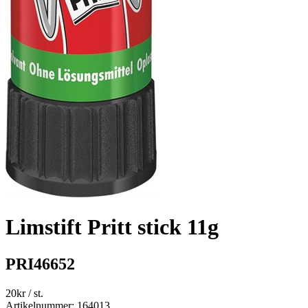
Limstift Pritt stick 11g
PRI46652
20
kr
/ st.
Artikelnummer: 164013