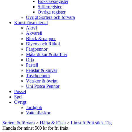
Bokstavsregister
Sifferregister
Övriga register
Övrigt Sortera och förvara
Konstnärsmaterial
Akryl
Akvarell
Block & papper
Blyerts och Ritkol
Färgpennor
Målardukar & stafflier
Olja
Pastell
Penslar & knivar
Tuschpennor
Vätskor & övrigt
Uni Posca Pennor
Pussel
Spel
Övrigt
Jordglob
Vattenflaskor
Sortera & förvara
>
Häfta & Fästa
>
Limstift Pritt stick 11g
Handla för minst 500 kr för fri frakt.