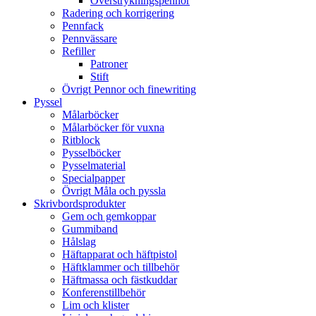
Överstrykningspennor
Radering och korrigering
Pennfack
Pennvässare
Refiller
Patroner
Stift
Övrigt Pennor och finewriting
Pyssel
Målarböcker
Målarböcker för vuxna
Ritblock
Pysselböcker
Pysselmaterial
Specialpapper
Övrigt Måla och pyssla
Skrivbordsprodukter
Gem och gemkoppar
Gummiband
Hålslag
Häftapparat och häftpistol
Häftklammer och tillbehör
Häftmassa och fästkuddar
Konferenstillbehör
Lim och klister