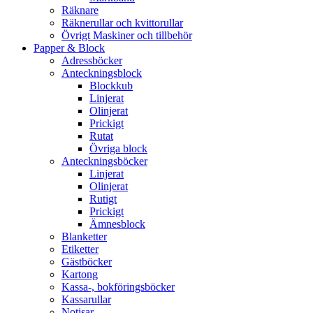
Räknare
Räknerullar och kvittorullar
Övrigt Maskiner och tillbehör
Papper & Block
Adressböcker
Anteckningsblock
Blockkub
Linjerat
Olinjerat
Prickigt
Rutat
Övriga block
Anteckningsböcker
Linjerat
Olinjerat
Rutigt
Prickigt
Ämnesblock
Blanketter
Etiketter
Gästböcker
Kartong
Kassa-, bokföringsböcker
Kassarullar
Notisar