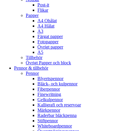
Post-it
Flikar
Papper
A4 Ohålat
A4 Hålat
A3
Färgat papper
Fotopapper
Övrigt papper
A5
Tillbehör
Övrigt Papper och block
Pennor & tillbehör
Pennor
Blyertspennor
Bläck- och kulpennor
Fiberpennor
Finewritning
Gelkulpennor
Kalligrafi och reservoar
Märkpennor
Raderbar bläckpenna
Stiftpennor
Whiteboardpennor