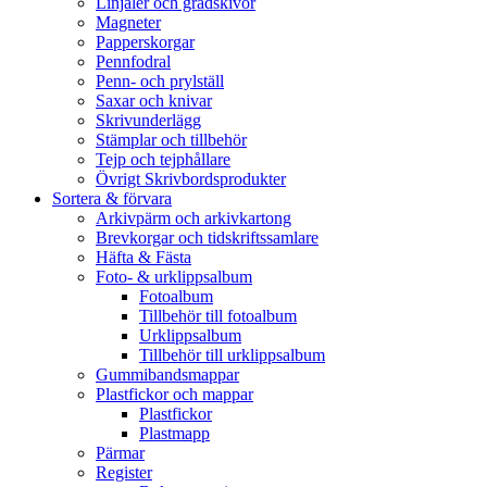
Linjaler och gradskivor
Magneter
Papperskorgar
Pennfodral
Penn- och prylställ
Saxar och knivar
Skrivunderlägg
Stämplar och tillbehör
Tejp och tejphållare
Övrigt Skrivbordsprodukter
Sortera & förvara
Arkivpärm och arkivkartong
Brevkorgar och tidskriftssamlare
Häfta & Fästa
Foto- & urklippsalbum
Fotoalbum
Tillbehör till fotoalbum
Urklippsalbum
Tillbehör till urklippsalbum
Gummibandsmappar
Plastfickor och mappar
Plastfickor
Plastmapp
Pärmar
Register