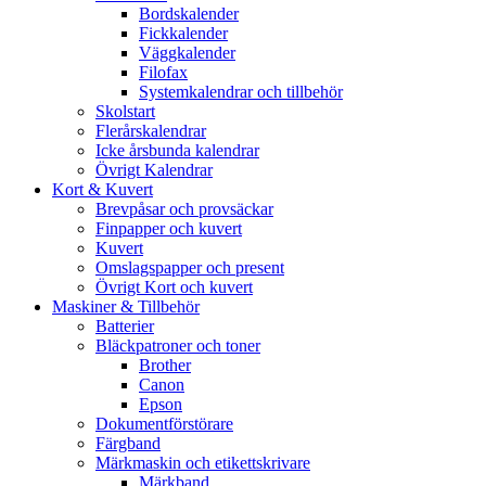
Bordskalender
Fickkalender
Väggkalender
Filofax
Systemkalendrar och tillbehör
Skolstart
Flerårskalendrar
Icke årsbunda kalendrar
Övrigt Kalendrar
Kort & Kuvert
Brevpåsar och provsäckar
Finpapper och kuvert
Kuvert
Omslagspapper och present
Övrigt Kort och kuvert
Maskiner & Tillbehör
Batterier
Bläckpatroner och toner
Brother
Canon
Epson
Dokumentförstörare
Färgband
Märkmaskin och etikettskrivare
Märkband