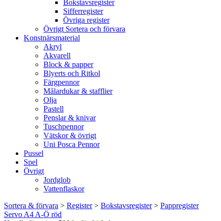
Bokstavsregister
Sifferregister
Övriga register
Övrigt Sortera och förvara
Konstnärsmaterial
Akryl
Akvarell
Block & papper
Blyerts och Ritkol
Färgpennor
Målardukar & stafflier
Olja
Pastell
Penslar & knivar
Tuschpennor
Vätskor & övrigt
Uni Posca Pennor
Pussel
Spel
Övrigt
Jordglob
Vattenflaskor
Sortera & förvara
>
Register
>
Bokstavsregister
>
Pappregister
Servo A4 A-Ö röd