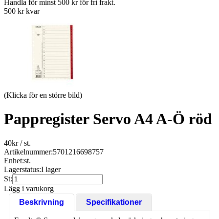
Handla för minst 500 kr för fri frakt.
500 kr kvar
(Klicka för en större bild)
Pappregister Servo A4 A-Ö röd
40
kr
/ st.
Artikelnummer:
5701216698757
Enhet:
st.
Lagerstatus:
I lager
St:
Lägg i varukorg
Beskrivning
Specifikationer