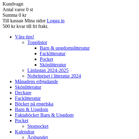
Kundvagn
Antal varor
0
st
Summa
0 kr
Till kassan
Mina sidor
Logga in
500 kr kvar till fri frakt.
Våra tips!
Topplistor
Barn & ungdomslitteratur
Facklitteratur
Pocket
Skönlitteratur
Läslustan 2024-2025
Nobelpriset i litteratur 2024
Månadens erbjudande
Skönlitteratur
Deckare
Facklitteratur
Böcker på engelska
Barn & Ungdom
Faktaböcker Barn & Ungdom
Pocket
Storpocket
Kalendrar
Årsbundet