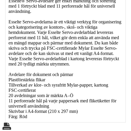
Esselte® Servo-avdelare ger enkel märkning och sortering
med 1 förtryckt blad med 11 perforerade hål för universell
användning.
Esselte Servo-avdelarna är ett viktigt verktyg för organisering
och kategorisering av kontors-, skol- och viktiga
hemdokument. Varje Esselte Servo-avdelarblad levereras
perforerat med 11 hål, vilket gör dem enkla att använda med
en mängd mappar och pärmar med dokument. Du kan både
skriva och trycka på FSC-certifierade Mylar Esselte Servo-
avdelare och de kan skrivas ut med ett vanligt A4-format.
Varje Esselte Servo-avdelarblad i kartong levereras förtryckt
med 20 tydligt märkta utrymmen.
Avdelare för dokument och pärmar
Plastförstärkta flikar
Tillverkad av klor- och syrafritt Mylar-papper, kartong
FSC-certifierat
20 avdelningar som är märkta A–Ö
11 perforerade hål på varje pappersark med fliketiketter för
universell användning
Skrivbar i A4-format (210 x 297 mm)
Färg: Röd