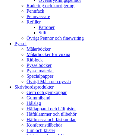
Överstrykningspennor
Radering och korrigering
Pennfack
Pennvässare
Refiller
Patroner
Stift
Övrigt Pennor och finewriting
Pyssel
Målarböcker
Målarböcker för vuxna
Ritblock
Pysselböcker
Pysselmaterial
Specialpapper
Övrigt Måla och pyssla
Skrivbordsprodukter
Gem och gemkoppar
Gummiband
Hålslag
Häftapparat och häftpistol
Häftklammer och tillbehör
Häftmassa och fästkuddar
Konferenstillbehör
Lim och klister