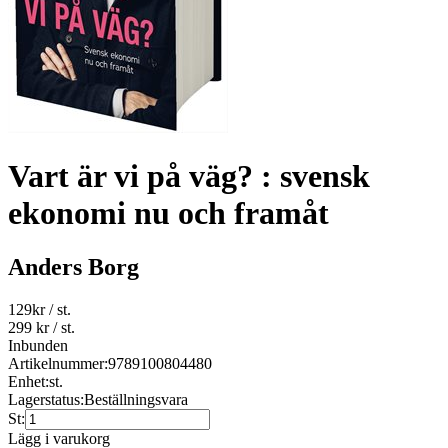
Vart är vi på väg? : svensk
ekonomi nu och framåt
Anders Borg
129
kr
/ st.
299 kr
/ st.
Inbunden
Artikelnummer:
9789100804480
Enhet:
st.
Lagerstatus:
Beställningsvara
St:
Lägg i varukorg