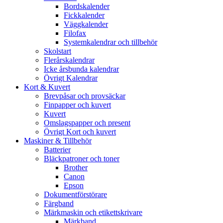
Bordskalender
Fickkalender
Väggkalender
Filofax
Systemkalendrar och tillbehör
Skolstart
Flerårskalendrar
Icke årsbunda kalendrar
Övrigt Kalendrar
Kort & Kuvert
Brevpåsar och provsäckar
Finpapper och kuvert
Kuvert
Omslagspapper och present
Övrigt Kort och kuvert
Maskiner & Tillbehör
Batterier
Bläckpatroner och toner
Brother
Canon
Epson
Dokumentförstörare
Färgband
Märkmaskin och etikettskrivare
Märkband