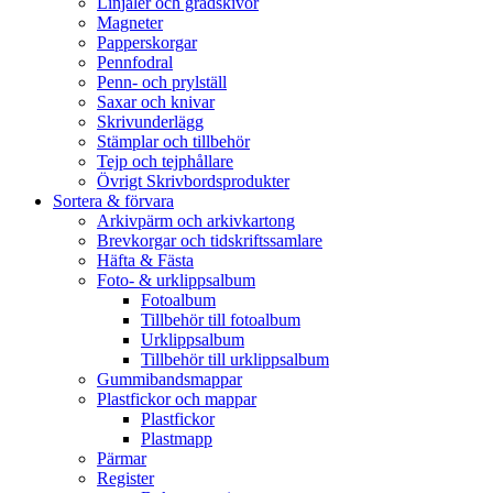
Linjaler och gradskivor
Magneter
Papperskorgar
Pennfodral
Penn- och prylställ
Saxar och knivar
Skrivunderlägg
Stämplar och tillbehör
Tejp och tejphållare
Övrigt Skrivbordsprodukter
Sortera & förvara
Arkivpärm och arkivkartong
Brevkorgar och tidskriftssamlare
Häfta & Fästa
Foto- & urklippsalbum
Fotoalbum
Tillbehör till fotoalbum
Urklippsalbum
Tillbehör till urklippsalbum
Gummibandsmappar
Plastfickor och mappar
Plastfickor
Plastmapp
Pärmar
Register