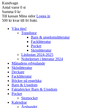
Kundvagn
Antal varor
0
st
Summa
0 kr
Till kassan
Mina sidor
Logga in
500 kr kvar till fri frakt.
Våra tips!
Topplistor
Barn & ungdomslitteratur
Facklitteratur
Pocket
Skönlitteratur
Läslustan 2024-2025
Nobelpriset i litteratur 2024
Månadens erbjudande
Skönlitteratur
Deckare
Facklitteratur
Böcker på engelska
Barn & Ungdom
Faktaböcker Barn & Ungdom
Pocket
Storpocket
Kalendrar
Årsbundet