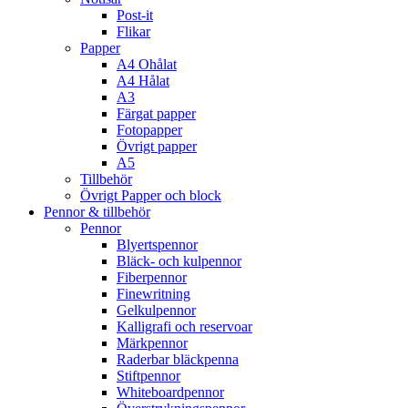
Post-it
Flikar
Papper
A4 Ohålat
A4 Hålat
A3
Färgat papper
Fotopapper
Övrigt papper
A5
Tillbehör
Övrigt Papper och block
Pennor & tillbehör
Pennor
Blyertspennor
Bläck- och kulpennor
Fiberpennor
Finewritning
Gelkulpennor
Kalligrafi och reservoar
Märkpennor
Raderbar bläckpenna
Stiftpennor
Whiteboardpennor