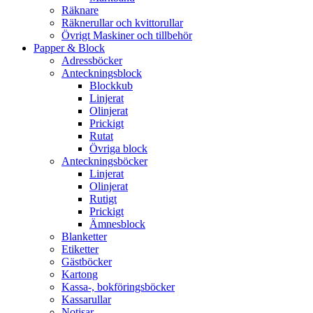
Räknare
Räknerullar och kvittorullar
Övrigt Maskiner och tillbehör
Papper & Block
Adressböcker
Anteckningsblock
Blockkub
Linjerat
Olinjerat
Prickigt
Rutat
Övriga block
Anteckningsböcker
Linjerat
Olinjerat
Rutigt
Prickigt
Ämnesblock
Blanketter
Etiketter
Gästböcker
Kartong
Kassa-, bokföringsböcker
Kassarullar
Notisar