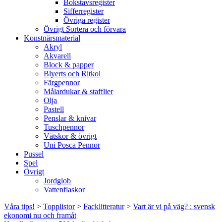
Bokstavsregister
Sifferregister
Övriga register
Övrigt Sortera och förvara
Konstnärsmaterial
Akryl
Akvarell
Block & papper
Blyerts och Ritkol
Färgpennor
Målardukar & stafflier
Olja
Pastell
Penslar & knivar
Tuschpennor
Vätskor & övrigt
Uni Posca Pennor
Pussel
Spel
Övrigt
Jordglob
Vattenflaskor
Våra tips!
>
Topplistor
>
Facklitteratur
>
Vart är vi på väg? : svensk
ekonomi nu och framåt