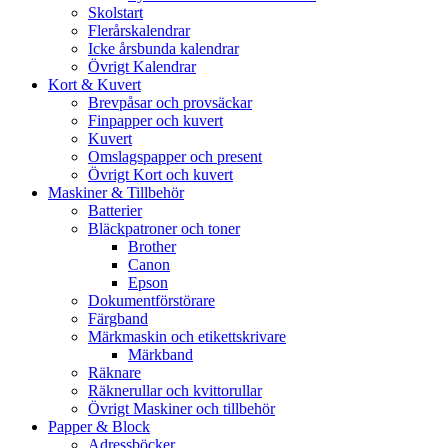
Skolstart
Flerårskalendrar
Icke årsbunda kalendrar
Övrigt Kalendrar
Kort & Kuvert
Brevpåsar och provsäckar
Finpapper och kuvert
Kuvert
Omslagspapper och present
Övrigt Kort och kuvert
Maskiner & Tillbehör
Batterier
Bläckpatroner och toner
Brother
Canon
Epson
Dokumentförstörare
Färgband
Märkmaskin och etikettskrivare
Märkband
Räknare
Räknerullar och kvittorullar
Övrigt Maskiner och tillbehör
Papper & Block
Adressböcker