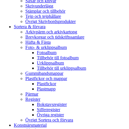
Saxar och knivar
Skrivunderlägg
Stämplar och tillbehör
Tejp och tejphållare
Övrigt Skrivbordsprodukter
Sortera & förvara
Arkivpärm och arkivkartong
Brevkorgar och tidskriftssamlare
Häfta & Fästa
Foto- & urklippsalbum
Fotoalbum
Tillbehör till fotoalbum
Urklippsalbum
Tillbehör till urklippsalbum
Gummibandsmappar
Plastfickor och mappar
Plastfickor
Plastmapp
Pärmar
Register
Bokstavsregister
Sifferregister
Övriga register
Övrigt Sortera och förvara
Konstnärsmaterial