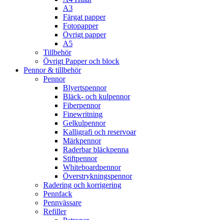
A3
Färgat papper
Fotopapper
Övrigt papper
A5
Tillbehör
Övrigt Papper och block
Pennor & tillbehör
Pennor
Blyertspennor
Bläck- och kulpennor
Fiberpennor
Finewritning
Gelkulpennor
Kalligrafi och reservoar
Märkpennor
Raderbar bläckpenna
Stiftpennor
Whiteboardpennor
Överstrykningspennor
Radering och korrigering
Pennfack
Pennvässare
Refiller