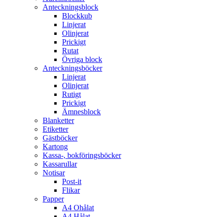
Anteckningsblock
Blockkub
Linjerat
Olinjerat
Prickigt
Rutat
Övriga block
Anteckningsböcker
Linjerat
Olinjerat
Rutigt
Prickigt
Ämnesblock
Blanketter
Etiketter
Gästböcker
Kartong
Kassa-, bokföringsböcker
Kassarullar
Notisar
Post-it
Flikar
Papper
A4 Ohålat
A4 Hålat