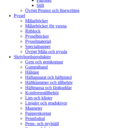
Patroner
Stift
Övrigt Pennor och finewriting
Pyssel
Målarböcker
Målarböcker för vuxna
Ritblock
Pysselböcker
Pysselmaterial
Specialpapper
Övrigt Måla och pyssla
Skrivbordsprodukter
Gem och gemkoppar
Gummiband
Hålslag
Häftapparat och häftpistol
Häftklammer och tillbehör
Häftmassa och fästkuddar
Konferenstillbehör
Lim och klister
Linjaler och gradskivor
Magneter
Papperskorgar
Pennfodral
Penn- och prylställ