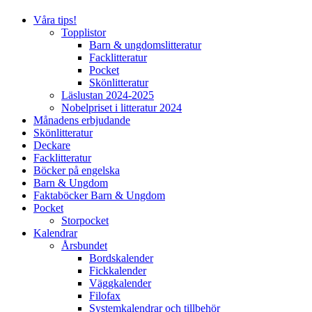
Våra tips!
Topplistor
Barn & ungdomslitteratur
Facklitteratur
Pocket
Skönlitteratur
Läslustan 2024-2025
Nobelpriset i litteratur 2024
Månadens erbjudande
Skönlitteratur
Deckare
Facklitteratur
Böcker på engelska
Barn & Ungdom
Faktaböcker Barn & Ungdom
Pocket
Storpocket
Kalendrar
Årsbundet
Bordskalender
Fickkalender
Väggkalender
Filofax
Systemkalendrar och tillbehör